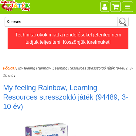
Összes játék
Technikai okok miatt a rendeléseket jelenleg nem
tudjuk teljesíteni. Köszönjük türelmüket!
Játékok életkor szerint
Legújabb Djeco játékok
AKTÍV szabadidő
Főoldal
/
My feeling Rainbow, Learning Resources stresszoldó játék (94489, 3-
Ajándéktárgyak
10 év)
/
Bébijátékok
My feeling Rainbow, Learning
Diafilm
Resources stresszoldó játék (94489, 3-
10 év)
Építőjáték
Foglalkoztató füzet
Fajátékok