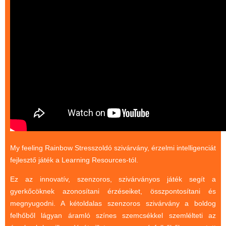
(baba,autó,konyha,épület,..)
Tanulást segítő játék
Társasjáték
Tudományos játék
Úti játékok, Utazó játékok
Ügyességi játékok
CSAK NÁLUNK - Egyedi
játékok
My feeling Rainbow Stresszoldó szivárvány, érzelmi intelligenciát
fejlesztő játék a Learning Resources-tól.
Ez az innovatív, szenzoros, szivárványos játék segít a
gyerkőcöknek azonosítani érzéseiket, összpontosítani és
megnyugodni. A kétoldalas szenzoros szivárvány a boldog
felhőből lágyan áramló színes szemcsékkel szemlélteti az