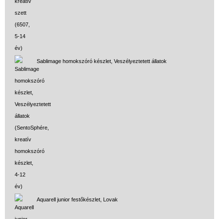
Sablimage homokszóró készlet, Veszélyeztetett állatok
Aquarell junior festőkészlet, Lovak