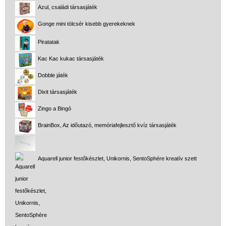
Azul, családi társasjáték
Gonge mini tölcsér kisebb gyerekeknek
Piratatak
Kac Kac kukac társasjáték
Dobble játék
Dixit társasjáték
Zingo a Bingó
BrainBox, Az időutazó, memóriafejlesztő kvíz társasjáték
Aquarell junior festőkészlet, Unikornis, SentoSphére kreatív szett