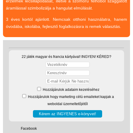
érzelmek lecsillapodását, illetve a szomorú felhőből szaggatott
áramlással szimbolizálja a hangulat elmúlását.
3 éves kortól ajánlott. Nemcsak otthoni használatra, hanem
óvodába, iskolába, fejlesztő foglalkozásra is remek választás.
22 játék magyar és francia kártyával! INGYEN! KÉRED?
Vélemények
Adatkezelés
ÁSZF
Hozzájárulok adataim kezeléséhez
Szállítási költség 1490 Ft-tól,
Hozzájárulok hogy marketing célú emaileket kapjak a
de akár INGYEN!
weboldal üzemeltetőjétől
1-3 munkanapos kiszállítás
5%-os törzsvásárlói
kedvezmény
Facebook