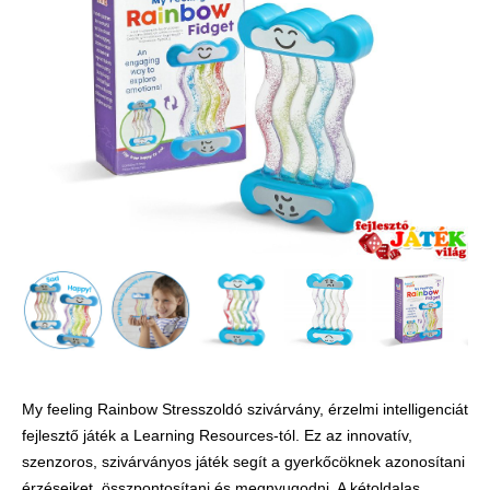
Játék hangszer
Futóbiciklik, rollerek
Gyerekszoba
Intelligens gyurma
Iskolaszerek
Kerti játékok
Kreatív játék
Könyv
Licenszes TOP
gyerekajándékok
Logikai játékok
My feeling Rainbow Stresszoldó szivárvány, érzelmi intelligenciát
LOGICO
fejlesztő játék a Learning Resources-tól. Ez az innovatív,
LÜK
szenzoros, szivárványos játék segít a gyerkőcöknek azonosítani
érzéseiket, összpontosítani és megnyugodni. A kétoldalas