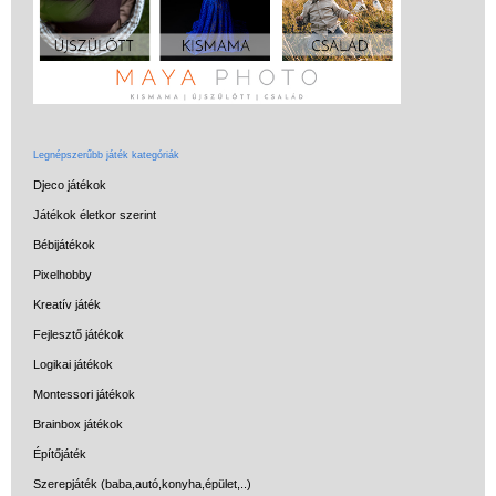
Legnépszerűbb játék kategóriák
Djeco játékok
Játékok életkor szerint
Bébijátékok
Pixelhobby
Kreatív játék
Fejlesztő játékok
Logikai játékok
Montessori játékok
Brainbox játékok
Építőjáték
Szerepjáték (baba,autó,konyha,épület,..)