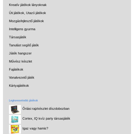
Kreatív játékok lányoknak
Úti játékok, Utazó játékok
Mozgásfejlesztő játékok
Intelligens gyurma
Társasjáték
Tanulást segítő játék
Játék hangszer
Művész készlet
Fajátékok
Vonalvezető játék
Kártyajátékok
Legkeresettebb játékok
Óriási rajzkészlet díszdobozban
Cortex, IQ kvíz party társasjáték
Igaz vagy hamis?