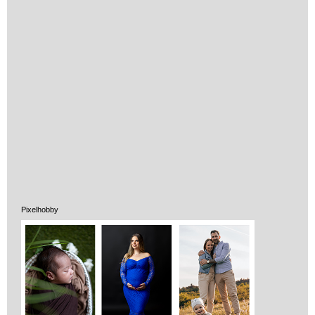
Miért vásárolj nálunk?
Akiket támogatunk
Garancia
Játék rendelés - Az internetes
vásárlás előnyei
Reklamáció és Elállás
Pixelhobby