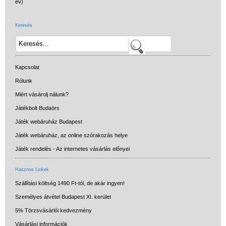
Keresés
Kapcsolat
Rólunk
Miért vásárolj nálunk?
Játékbolt Budaörs
Játék webáruház Budapest
Játék webáruház, az online szórakozás helye
Játék rendelés - Az internetes vásárlás előnyei
Hasznos Linkek
Szállítási költség 1490 Ft-tól, de akár ingyen!
Személyes átvétel Budapest XI. kerület
5% Törzsvásárlói kedvezmény
Vásárlási információk