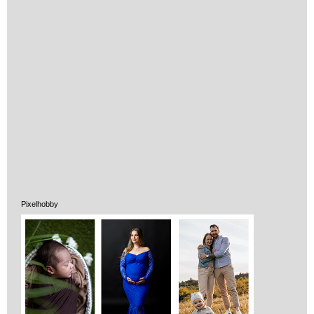
Vélemények
Adatkezelés
ÁSZF
Pixelhobby
Szállítási költség 1490 Ft-tól,
de akár INGYEN!
1-3 munkanapos kiszállítás
5%-os törzsvásárlói
kedvezmény