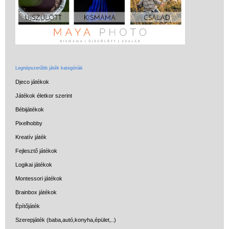
Miért vásárolj nálunk?
Akiket támogatunk
Garancia
Játék rendelés - Az internetes
Legnépszerűbb játék kategóriák
vásárlás előnyei
Djeco játékok
Reklamáció és Elállás
Játékok életkor szerint
Bébijátékok
Pixelhobby
Kreatív játék
Fejlesztő játékok
Logikai játékok
Montessori játékok
Brainbox játékok
Építőjáték
Szerepjáték (baba,autó,konyha,épület,..)