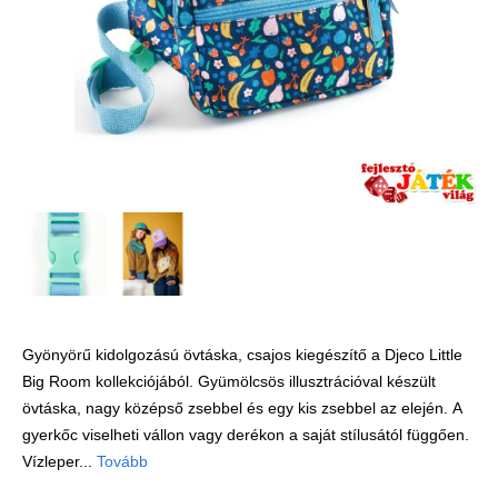
Játék hangszer
Futóbiciklik, rollerek
Gyerekszoba
Intelligens gyurma
Iskolaszerek
Kerti játékok
Kreatív játék
Könyv
Licenszes TOP
gyerekajándékok
Gyönyörű kidolgozású övtáska, csajos kiegészítő a Djeco Little
Big Room kollekciójából. Gyümölcsös illusztrációval készült
Logikai játékok
övtáska, nagy középső zsebbel és egy kis zsebbel az elején. A
LOGICO
gyerkőc viselheti vállon vagy derékon a saját stílusától függően.
LÜK
Vízleper...
Tovább