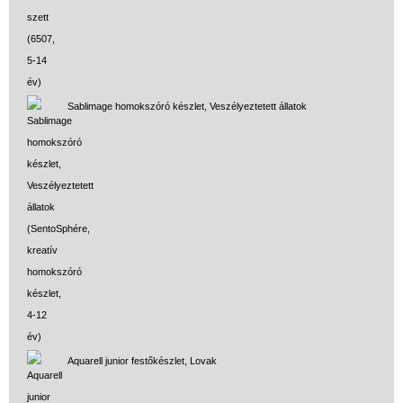
Sablimage homokszóró készlet, Veszélyeztetett állatok
Aquarell junior festőkészlet, Lovak