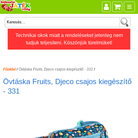
Összes játék
Technikai okok miatt a rendeléseket jelenleg nem
tudjuk teljesíteni. Köszönjük türelmüket!
Játékok életkor szerint
Legújabb Djeco játékok
AKTÍV szabadidő
Főoldal
/
Övtáska Fruits, Djeco csajos kiegészítő - 331
/
Ajándéktárgyak
Övtáska Fruits, Djeco csajos kiegészítő
Bébijátékok
- 331
Diafilm
Építőjáték
Foglalkoztató füzet
Fajátékok