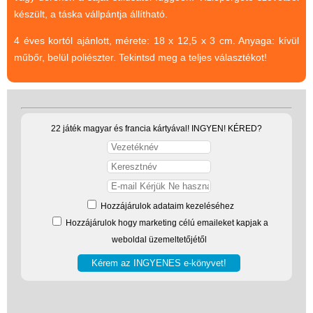
készült, a táska vállpántja állítható.
(baba,autó,konyha,épület,..)
Tanulást segítő játék
4 éves kortól ajánlott, mérete: 18 x 12,5 x 3 cm. Anyaga: kívül
műbőr, belül poliészter. Tekintsd meg a teljes választékot!
Társasjáték
Tudományos játék
Úti játékok, Utazó játékok
22 játék magyar és francia kártyával! INGYEN! KÉRED?
Ügyességi játékok
CSAK NÁLUNK - Egyedi
játékok
Hozzájárulok adataim kezeléséhez
Hozzájárulok hogy marketing célú emaileket kapjak a
weboldal üzemeltetőjétől