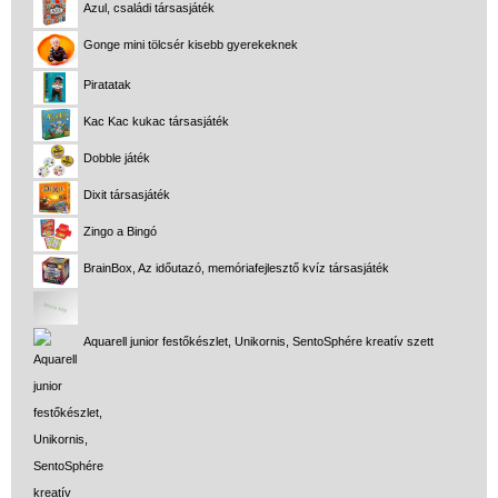
Azul, családi társasjáték
Gonge mini tölcsér kisebb gyerekeknek
Piratatak
Kac Kac kukac társasjáték
Dobble játék
Dixit társasjáték
Zingo a Bingó
BrainBox, Az időutazó, memóriafejlesztő kvíz társasjáték
Aquarell junior festőkészlet, Unikornis, SentoSphére kreatív szett