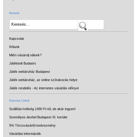
Keresés
Kapcsolat
Rólunk
Miért vásárolj nálunk?
Játékbolt Budaörs
Játék webáruház Budapest
Játék webáruház, az online szórakozás helye
Játék rendelés - Az internetes vásárlás előnyei
Hasznos Linkek
Szállítási költség 1490 Ft-tól, de akár ingyen!
Személyes átvétel Budapest XI. kerület
5% Törzsvásárlói kedvezmény
Vásárlási információk