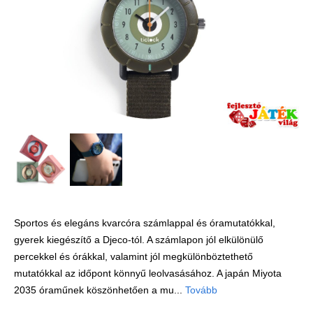
Játék hangszer
Futóbiciklik, rollerek
Gyerekszoba
Intelligens gyurma
Iskolaszerek
Kerti játékok
Kreatív játék
Könyv
Licenszes TOP
gyerekajándékok
Sportos és elegáns kvarcóra számlappal és óramutatókkal,
gyerek kiegészítő a Djeco-tól. A számlapon jól elkülönülő
Logikai játékok
percekkel és órákkal, valamint jól megkülönböztethető
LOGICO
mutatókkal az időpont könnyű leolvasásához. A japán Miyota
LÜK
2035 óraműnek köszönhetően a mu...
Tovább