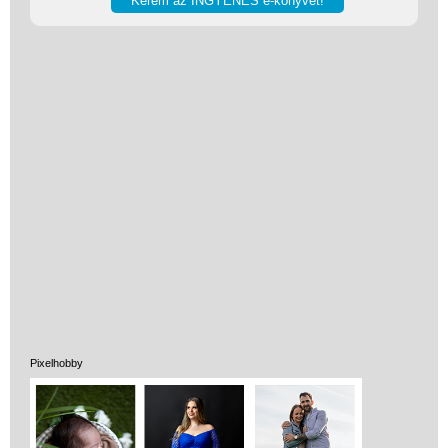
Vélemények
Adatkezelés
ÁSZF
Szállítási költség 1490 Ft-tól,
de akár INGYEN!
1-3 munkanapos kiszállítás
Pixelhobby
5%-os törzsvásárlói
kedvezmény