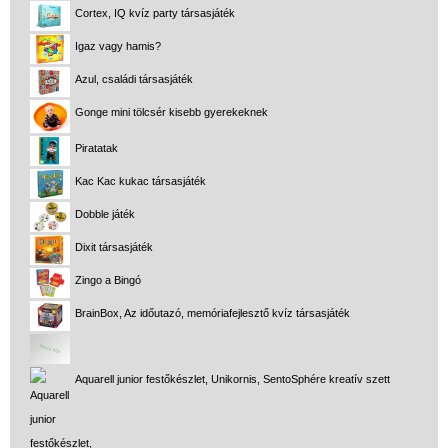
Cortex, IQ kvíz party társasjáték
Igaz vagy hamis?
Azul, családi társasjáték
Gonge mini tölcsér kisebb gyerekeknek
Piratatak
Kac Kac kukac társasjáték
Dobble játék
Dixit társasjáték
Zingo a Bingó
BrainBox, Az időutazó, memóriafejlesztő kvíz társasjáték
Aquarell junior festőkészlet, Unikornis, SentoSphére kreatív szett