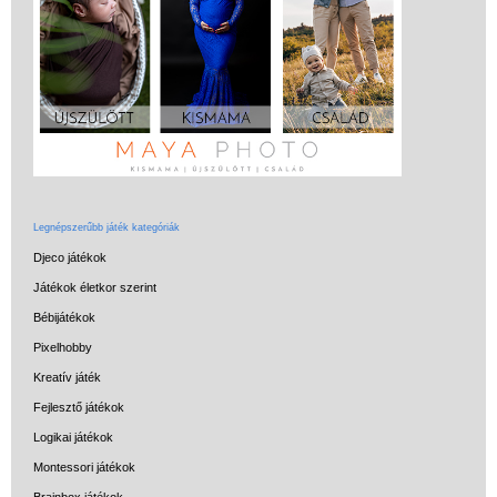
Miért vásárolj nálunk?
Akiket támogatunk
Garancia
Játék rendelés - Az internetes
vásárlás előnyei
Reklamáció és Elállás
Legnépszerűbb játék kategóriák
Djeco játékok
Játékok életkor szerint
Bébijátékok
Pixelhobby
Kreatív játék
Fejlesztő játékok
Logikai játékok
Montessori játékok
Brainbox játékok