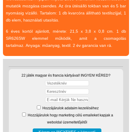
mutatók mozgása csendes. Az óra ütésálló tokban van és 5 bar
(baba,autó,konyha,épület,..)
nyomásig vízálló. Tartalom: 1 db kvarcóra állítható textilszíjjal, 1
Tanulást segítő játék
db elem, használati utasítás.
Társasjáték
6 éves kortól ajánlott, mérete: 21,5 x 3,8 x 0,8 cm. 1 db
Tudományos játék
SR626SW elemmel működik, amit a csomagolás
tartalmaz. Anyaga: műanyag, textil. 2 év garancia van rá.
Úti játékok, Utazó játékok
Ügyességi játékok
CSAK NÁLUNK - Egyedi
játékok
22 játék magyar és francia kártyával! INGYEN! KÉRED?
Hozzájárulok adataim kezeléséhez
Hozzájárulok hogy marketing célú emaileket kapjak a
weboldal üzemeltetőjétől