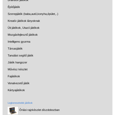
Építőjáték
Szerepjáték (baba,autó,konyha,épület,..)
Kreatív játékok lányoknak
Úti játékok, Utazó játékok
Mozgásfejlesztő játékok
Intelligens gyurma
Társasjáték
Tanulást segítő játék
Játék hangszer
Művész készlet
Fajátékok
Vonalvezető játék
Kártyajátékok
Legkeresettebb játékok
Óriási rajzkészlet díszdobozban