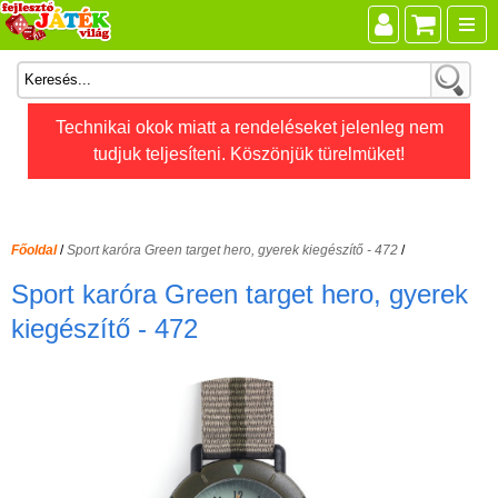
Összes játék
Technikai okok miatt a rendeléseket jelenleg nem
tudjuk teljesíteni. Köszönjük türelmüket!
Játékok életkor szerint
Legújabb Djeco játékok
AKTÍV szabadidő
Főoldal
/
Sport karóra Green target hero, gyerek kiegészítő - 472
/
Ajándéktárgyak
Sport karóra Green target hero, gyerek
Bébijátékok
kiegészítő - 472
Diafilm
Építőjáték
Foglalkoztató füzet
Fajátékok