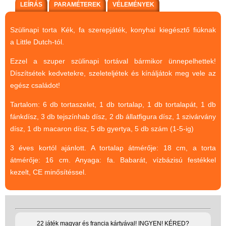
Magyar játékok
LEÍRÁS
PARAMÉTEREK
VÉLEMÉNYEK
Montessori játékok
Szülinapi torta Kék, fa szerepjáték, konyhai kiegésztő fiúknak
Mozgásfejlesztő játékok
a Little Dutch-tól.
Okos partijátékok
Ezzel a szuper szülinapi tortával bármikor ünnepelhettek!
Oktató játékok kutyáknak
Díszítsétek kedvetekre, szeleteljétek és kínáljátok meg vele az
egész családot!
Pasztell játékok
Tartalom: 6 db tortaszelet, 1 db tortalap, 1 db tortalapát, 1 db
Papírszínház
fánkdísz, 3 db tejszínhab dísz, 2 db állatfigura dísz, 1 szivárvány
Pixelhobby
dísz, 1 db macaron dísz, 5 db gyertya, 5 db szám (1-5-ig)
Puzzle
3 éves kortól ajánlott. A tortalap átmérője: 18 cm, a torta
Spiegelburg játékok
átmérője: 16 cm. Anyaga: fa. Babarát, vízbázisú festékkel
kezelt, CE minősítéssel.
Strandjátékok
Szerelés, barkácsolás, kerti
kalandozás
22 játék magyar és francia kártyával! INGYEN! KÉRED?
Szerepjáték