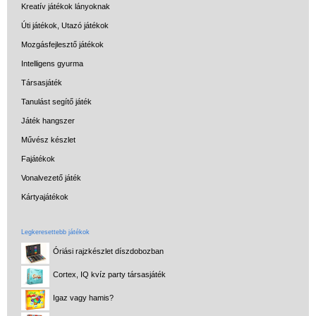
Kreatív játékok lányoknak
Úti játékok, Utazó játékok
Mozgásfejlesztő játékok
Intelligens gyurma
Társasjáték
Tanulást segítő játék
Játék hangszer
Művész készlet
Fajátékok
Vonalvezető játék
Kártyajátékok
Legkeresettebb játékok
Óriási rajzkészlet díszdobozban
Cortex, IQ kvíz party társasjáték
Igaz vagy hamis?