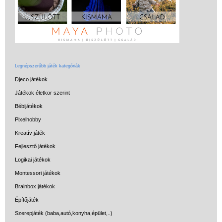
Miért vásárolj nálunk?
Akiket támogatunk
Garancia
Játék rendelés - Az internetes
Legnépszerűbb játék kategóriák
vásárlás előnyei
Djeco játékok
Reklamáció és Elállás
Játékok életkor szerint
Bébijátékok
Pixelhobby
Kreatív játék
Fejlesztő játékok
Logikai játékok
Montessori játékok
Brainbox játékok
Építőjáték
Szerepjáték (baba,autó,konyha,épület,..)