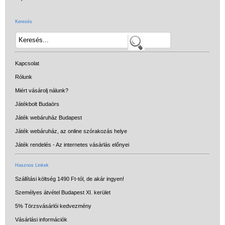
Keresés
Kapcsolat
Rólunk
Miért vásárolj nálunk?
Játékbolt Budaörs
Játék webáruház Budapest
Játék webáruház, az online szórakozás helye
Játék rendelés - Az internetes vásárlás előnyei
Hasznos Linkek
Szállítási költség 1490 Ft-tól, de akár ingyen!
Személyes átvétel Budapest XI. kerület
5% Törzsvásárlói kedvezmény
Vásárlási információk