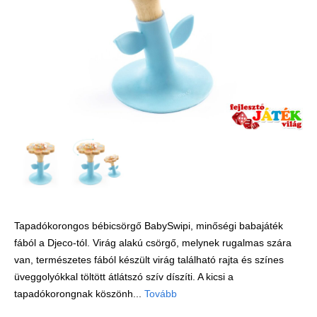
Játék hangszer
Futóbiciklik, rollerek
Gyerekszoba
Intelligens gyurma
Iskolaszerek
Kerti játékok
Kreatív játék
Könyv
Licenszes TOP
gyerekajándékok
Tapadókorongos bébicsörgő BabySwipi, minőségi babajáték
fából a Djeco-tól. Virág alakú csörgő, melynek rugalmas szára
Logikai játékok
van, természetes fából készült virág található rajta és színes
LOGICO
üveggolyókkal töltött átlátszó szív díszíti. A kicsi a
LÜK
tapadókorongnak köszönh...
Tovább