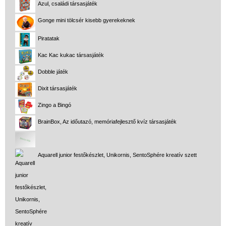
Azul, családi társasjáték
Gonge mini tölcsér kisebb gyerekeknek
Piratatak
Kac Kac kukac társasjáték
Dobble játék
Dixit társasjáték
Zingo a Bingó
BrainBox, Az időutazó, memóriafejlesztő kvíz társasjáték
Aquarell junior festőkészlet, Unikornis, SentoSphére kreatív szett