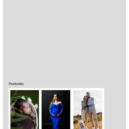
Vélemények
Adatkezelés
ÁSZF
Pixelhobby
Szállítási költség 1490 Ft-tól,
de akár INGYEN!
1-3 munkanapos kiszállítás
5%-os törzsvásárlói
kedvezmény