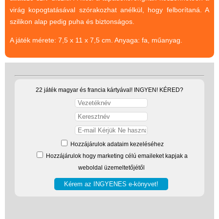
virág kopogtatásával szórakozhat anélkül, hogy felborítaná. A
(baba,autó,konyha,épület,..)
szilikon alap pedig puha és biztonságos.
Tanulást segítő játék
A játék mérete: 7,5 x 11 x 7,5 cm. Anyaga: fa, műanyag.
Társasjáték
Tudományos játék
Úti játékok, Utazó játékok
22 játék magyar és francia kártyával! INGYEN! KÉRED?
Ügyességi játékok
CSAK NÁLUNK - Egyedi
játékok
Hozzájárulok adataim kezeléséhez
Hozzájárulok hogy marketing célú emaileket kapjak a
weboldal üzemeltetőjétől