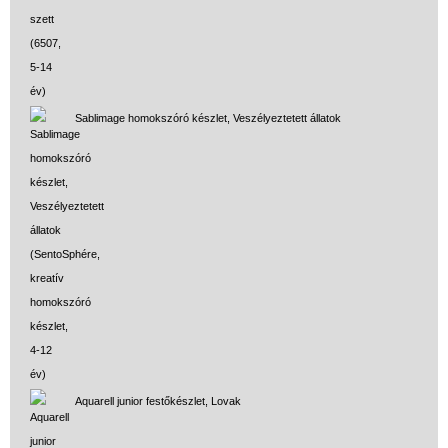
Sablimage homokszóró készlet, Veszélyeztetett állatok
Aquarell junior festőkészlet, Lovak