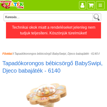
Összes játék
Technikai okok miatt a rendeléseket jelenleg nem
tudjuk teljesíteni. Köszönjük türelmüket!
Játékok életkor szerint
Legújabb Djeco játékok
AKTÍV szabadidő
Főoldal
/
Tapadókorongos bébicsörgő BabySwipi, Djeco babajáték - 6140
/
Ajándéktárgyak
Tapadókorongos bébicsörgő BabySwipi,
Bébijátékok
Djeco babajáték - 6140
Diafilm
Építőjáték
Foglalkoztató füzet
Fajátékok