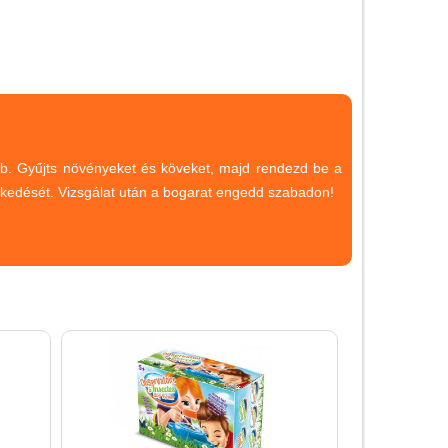
Magyar játékok
Montessori játékok
Mozgásfejlesztő játékok
Okos partijátékok
Oktató játékok kutyáknak
stb. Gyűjts növényeket és köveket, majd rendezd be a
Pasztell játékok
elkedését. Vizsgálat után a bogarat engedd szabadon!
Papírszínház
Pixelhobby
Puzzle
Spiegelburg játékok
Strandjátékok
Szerelés, barkácsolás, kerti
kalandozás
Szerepjáték