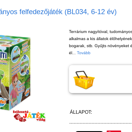
ányos felfedezőjáték (BL034, 6-12 év)
Terrárium nagyítóval, tudományos
alkalmas a kis állatok élőhelyének
bogarak, stb. Gyűjts növényeket é
él...
Tovább
ÁLLAPOT: