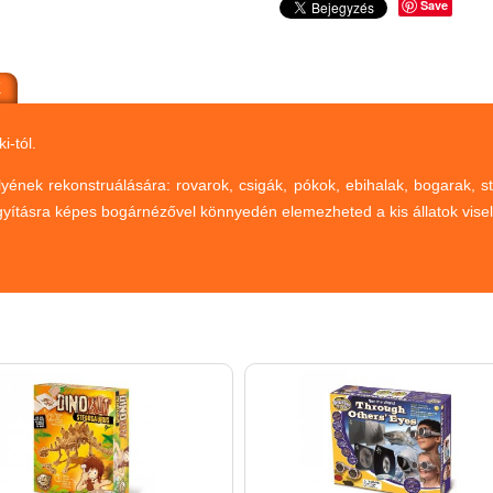
Save
K
i-tól.
lyének rekonstruálására: rovarok, csigák, pókok, ebihalak, bogarak, 
 nagyításra képes bogárnézővel könnyedén elemezheted a kis állatok vis