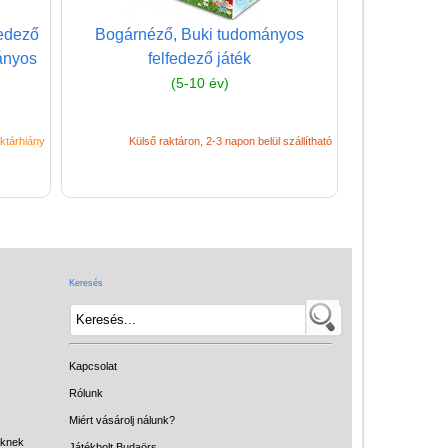
(baba,autó,konyha,épület,..)
fedező
Bogárnéző, Buki tudományos
Tanulást segítő játék
ányos
felfedező játék
(5-10 év)
Társasjáték
Tudományos játék
ktárhiány
Külső raktáron, 2-3 napon belül szállítható
Úti játékok, Utazó játékok
Ügyességi játékok
CSAK NÁLUNK - Egyedi
játékok
Keresés
Kapcsolat
Rólunk
Miért vásárolj nálunk?
eknek
Játékbolt Budaörs