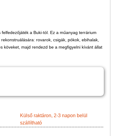
Játék hangszer
Futóbiciklik, rollerek
Gyerekszoba
 felfedezőjáték a Buki-tól. Ez a műanyag terrárium
Intelligens gyurma
 rekonstruálására: rovarok, csigák, pókok, ebihalak,
Iskolaszerek
s köveket, majd rendezd be a megfigyelni kívánt állat
Kerti játékok
Kreatív játék
Könyv
Licenszes TOP
gyerekajándékok
Logikai játékok
LOGICO
Külső raktáron, 2-3 napon belül
szállítható
LÜK