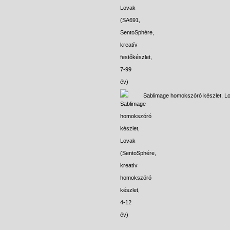
Sablimage homokszóró készlet, L