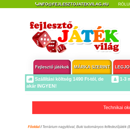
INFO@FEJLESZTOJATEKVILAG.HU
RÓLU
REKLAMÁCIÓ ÉS ELÁLLÁS
POPUP AZ OLDA
Fejlesztő játékok
MÁRKA SZERINT
LEGJO
Szállítási költség 1490 Ft-tól, de
1-3 
akár INGYEN!
Technikai oko
Főoldal
/
Terrárium nagyítóval, Buki tudományos felfedezőjáték (