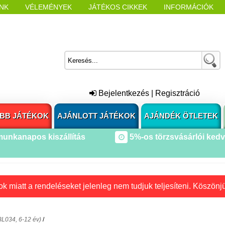
NK
VÉLEMÉNYEK
JÁTÉKOS CIKKEK
INFORMÁCIÓK
L NYITÁSAKOR
CÍMKÉK
Bejelentkezés
|
Regisztráció
BB JÁTÉKOK
AJÁNLOTT JÁTÉKOK
AJÁNDÉK ÖTLETEK
munkanapos kiszállítás
5%-os törzsvásárlói ked
k miatt a rendeléseket jelenleg nem tudjuk teljesíteni. Köszönj
BL034, 6-12 év)
/