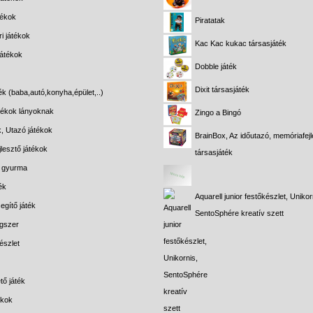
tékok
Piratatak
i játékok
Kac Kac kukac társasjáték
játékok
Dobble játék
Dixit társasjáték
ék (baba,autó,konyha,épület,..)
átékok lányoknak
Zingo a Bingó
k, Utazó játékok
BrainBox, Az időutazó, memóriafejl
lesztő játékok
társasjáték
s gyurma
ék
Aquarell junior festőkészlet, Unikor
egítő játék
SentoSphére kreatív szett
gszer
észlet
tő játék
ékok