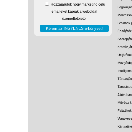
Hozzájárulok hogy marketing célú
Logikai já
emaileket kapjak a weboldal
Montessor
üzemeltetőjétől
Brainbox 
Építőjáték
Szerepját
Kreatív j
Úti játéko
Mozgásfej
Intelligen
Társasját
Tanulást s
Játék han
Művész k
Fajátékok
Vonalveze
Kártyaját