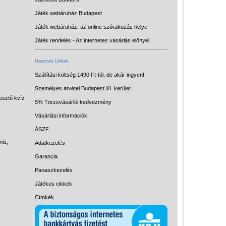
Játék webáruház Budapest
Játék webáruház, az online szórakozás helye
Játék rendelés - Az internetes vásárlás előnyei
Hasznos Linkek
Szállítási költség 1490 Ft-tól, de akár ingyen!
Személyes átvétel Budapest XI. kerület
esztő kvíz
Vélemények
5% Törzsvásárlói kedvezmény
Vásárlási információk
Adatkezelés
ÁSZF
ÁSZF
nis,
Adatkezelés
Szállítási költség 1490 Ft-tól,
Garancia
de akár INGYEN!
Panaszkezelés
1-3 munkanapos kiszállítás
Játékos cikkek
Címkék
5%-os törzsvásárlói
kedvezmény