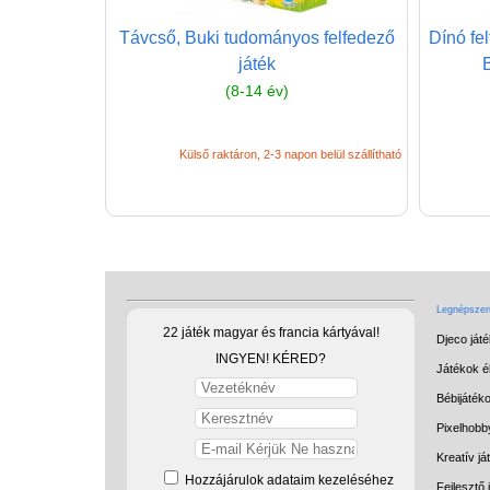
Távcső, Buki tudományos felfedező
Dínó fe
játék
(8-14 év)
Külső raktáron, 2-3 napon belül szállítható
Legnépszerű
22 játék magyar és francia kártyával!
Djeco ját
INGYEN! KÉRED?
Játékok él
Bébijáték
Pixelhobb
Kreatív já
Hozzájárulok adataim kezeléséhez
Fejlesztő 