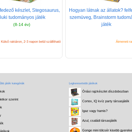
lfedező készlet, Stegosaurus,
Hogyan látnak az állatok? fel
Buki tudományos játék
szemüveg, Brainstorm tudom
játék
(8-14 év)
Külső raktáron, 2-3 napon belül szállítható
Átmeneti ra
bb játék kategóriák
Legkeresettebb játékok
ékok
Óriási rajzkészlet díszdobozban
etkor szerint
Cortex, IQ kvíz party társasjáték
ok
Igaz vagy hamis?
y
Azul, családi társasjáték
ték
Gonge mini tölcsér kisebb gyerek
játékok