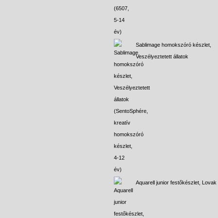
Sablimage homokszóró készlet,
Veszélyeztetett állatok
Aquarell junior festőkészlet, Lovak