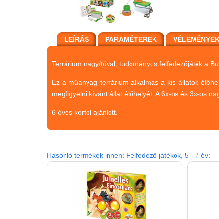
LEÍRÁS
PARAMÉTEREK
VÉLEMÉNYE
Terrárium nagyítóval, tudományos felfedezőjáték a Buk
Ez a műanyag terrárium alkalmas a kis állatok élőhe
megfigyelni kívánt állat élőhelyét. A 6x-os és 3x-os
6 éves kortól ajánlott.
Hasonló termékek innen: Felfedező játékok, 5 - 7 év: