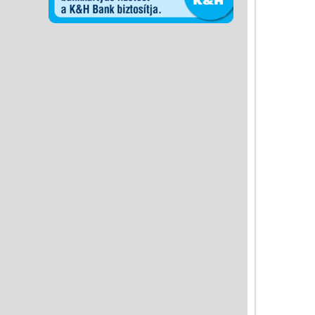
Miért vásárolj nálunk?
Akiket támogatunk
Garancia
Játék rendelés - Az internetes
vásárlás előnyei
Reklamáció és Elállás