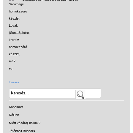
Keresés
Kapcsolat
Rólunk
Miért vásárolj nálunk?
Játékbolt Budaörs