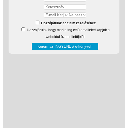
Hozzájárulok adataim kezeléséhez
Hozzájárulok hogy marketing célú emaileket kapjak a
weboldal üzemeltetőjétől
Vélemények
Adatkezelés
ÁSZF
Szállítási költség 1490 Ft-tól,
de akár INGYEN!
1-3 munkanapos kiszállítás
5%-os törzsvásárlói
kedvezmény