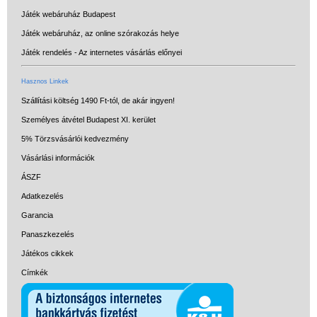
Játék webáruház Budapest
Játék webáruház, az online szórakozás helye
Játék rendelés - Az internetes vásárlás előnyei
Hasznos Linkek
Szállítási költség 1490 Ft-tól, de akár ingyen!
Személyes átvétel Budapest XI. kerület
5% Törzsvásárlói kedvezmény
Vásárlási információk
ÁSZF
Adatkezelés
Garancia
Panaszkezelés
Játékos cikkek
Címkék