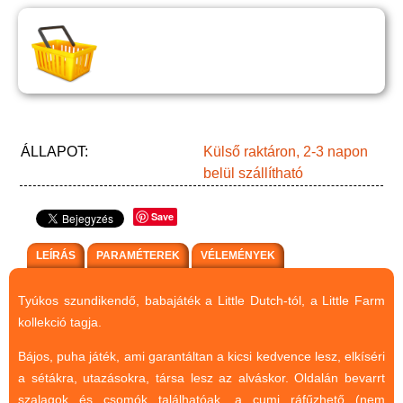
Magyar játékok
Montessori játékok
Mozgásfejlesztő játékok
Okos partijátékok
Oktató játékok kutyáknak
ÁLLAPOT:
Külső raktáron, 2-3 napon
Pasztell játékok
belül szállítható
Papírszínház
Save
Pixelhobby
Puzzle
LEÍRÁS
PARAMÉTEREK
VÉLEMÉNYEK
Spiegelburg játékok
Tyúkos szundikendő, babajáték a Little Dutch-tól, a Little Farm
Strandjátékok
kollekció tagja.
Szerelés, barkácsolás, kerti
Bájos, puha játék, ami garantáltan a kicsi kedvence lesz, elkíséri
kalandozás
a sétákra, utazásokra, társa lesz az alváskor. Oldalán bevarrt
szalagok és csomók találhatóak, a cumi ráfűzhető (nem
Szerepjáték