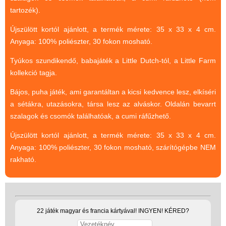
tartozék).
(baba,autó,konyha,épület,..)
Tanulást segítő játék
Újszülött kortól ajánlott, a termék mérete: 35 x 33 x 4 cm.
Anyaga: 100% poliészter, 30 fokon mosható.
Társasjáték
Tyúkos szundikendő, babajáték a Little Dutch-tól, a Little Farm
Tudományos játék
kollekció tagja.
Úti játékok, Utazó játékok
Bájos, puha játék, ami garantáltan a kicsi kedvence lesz, elkíséri
Ügyességi játékok
a sétákra, utazásokra, társa lesz az alváskor. Oldalán bevarrt
szalagok és csomók találhatóak, a cumi ráfűzhető.
CSAK NÁLUNK - Egyedi
játékok
Újszülött kortól ajánlott, a termék mérete: 35 x 33 x 4 cm.
Anyaga: 100% poliészter, 30 fokon mosható, szárítógépbe NEM
rakható.
22 játék magyar és francia kártyával! INGYEN! KÉRED?