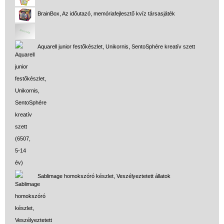
BrainBox, Az időutazó, memóriafejlesztő kvíz társasjáték
Aquarell junior festőkészlet, Unikornis, SentoSphére kreatív szett
Sablimage homokszóró készlet, Veszélyeztetett állatok