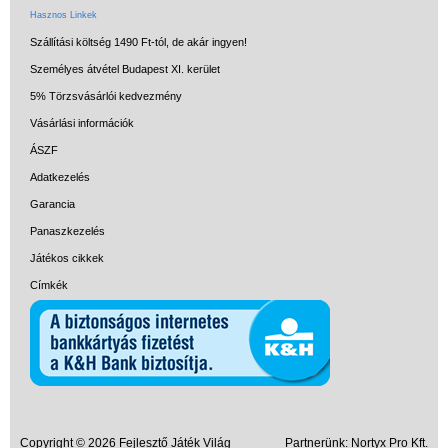
Hasznos Linkek
Szállítási költség 1490 Ft-tól, de akár ingyen!
Személyes átvétel Budapest XI. kerület
5% Törzsvásárlói kedvezmény
Vásárlási információk
ÁSZF
Adatkezelés
Garancia
Panaszkezelés
Játékos cikkek
Címkék
Copyright © 2026 Fejlesztő Játék Világ
Partnerünk:
Nortyx Pro Kft.