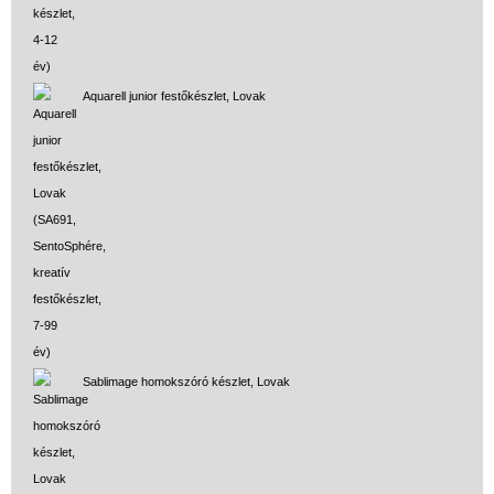
Aquarell junior festőkészlet, Lovak
Sablimage homokszóró készlet, Lovak