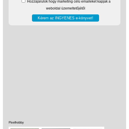
Hozzájárulok hogy marketing célú emaileket kapjak a
weboldal üzemeltetőjétől
Vélemények
Adatkezelés
ÁSZF
Szállítási költség 1490 Ft-tól,
de akár INGYEN!
1-3 munkanapos kiszállítás
5%-os törzsvásárlói
kedvezmény
Pixelhobby