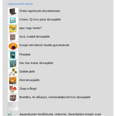
Legkeresettebb játékok
Óriási rajzkészlet díszdobozban
Cortex, IQ kvíz party társasjáték
Igaz vagy hamis?
Azul, családi társasjáték
Gonge mini tölcsér kisebb gyerekeknek
Piratatak
Kac Kac kukac társasjáték
Dobble játék
Dixit társasjáték
Zingo a Bingó
BrainBox, Az időutazó, memóriafejlesztő kvíz társasjáték
Aquarell junior festőkészlet, Unikornis, SentoSphére kreatív szett