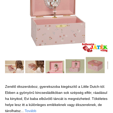
Játék hangszer
Futóbiciklik, rollerek
Gyerekszoba
Intelligens gyurma
Iskolaszerek
Kerti játékok
Kreatív játék
Könyv
Licenszes TOP
gyerekajándékok
Zenélő ékszerdoboz, gyerekszoba kiegészítő a Little Dutch-tól.
Logikai játékok
Ebben a gyönyörű kincsesládikóban sok szépség elfér, ráadásul
LOGICO
ha kinyitod, Evi baba elbűvölő táncát is megnézheted. Tökéletes
LÜK
helye lesz itt a különleges emlékeknek vagy ékszereknek, de
tárolhatsz...
Tovább