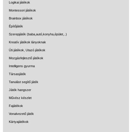
Logikai játékok
Montessori játékok
Brainbox játékok
Építőjáték
Szerepjáték (baba,autó,konyha,épület,..)
Kreatív játékok lányoknak
Úti játékok, Utazó játékok
Mozgásfejlesztő játékok
Intelligens gyurma
Társasjáték
Tanulást segítő játék
Játék hangszer
Művész készlet
Fajátékok
Vonalvezető játék
Kártyajátékok