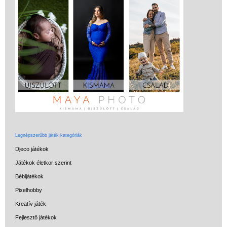
Miért vásárolj nálunk?
Akiket támogatunk
Garancia
Játék rendelés - Az internetes
vásárlás előnyei
Reklamáció és Elállás
Legnépszerűbb játék kategóriák
Djeco játékok
Játékok életkor szerint
Bébijátékok
Pixelhobby
Kreatív játék
Fejlesztő játékok