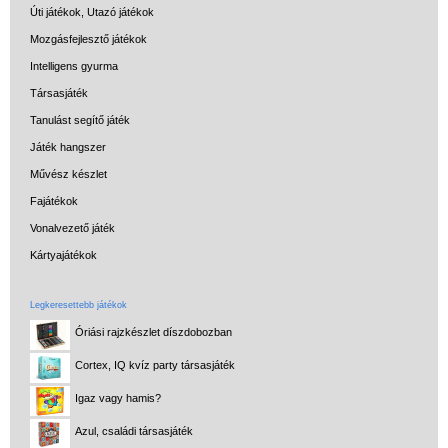
Úti játékok, Utazó játékok
Mozgásfejlesztő játékok
Intelligens gyurma
Társasjáték
Tanulást segítő játék
Játék hangszer
Művész készlet
Fajátékok
Vonalvezető játék
Kártyajátékok
Legkeresettebb játékok
Óriási rajzkészlet díszdobozban
Cortex, IQ kvíz party társasjáték
Igaz vagy hamis?
Azul, családi társasjáték