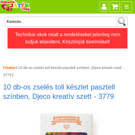
Összes játék
Technikai okok miatt a rendeléseket jelenleg nem
tudjuk teljesíteni. Köszönjük türelmüket!
Játékok életkor szerint
Legújabb Djeco játékok
AKTÍV szabadidő
Főoldal
/
10 db-os zselés toll készlet pasztell színben, Djeco kreatív szett -
Ajándéktárgyak
3779
/
Bébijátékok
10 db-os zselés toll készlet pasztell
Diafilm
színben, Djeco kreatív szett - 3779
Építőjáték
Foglalkoztató füzet
Fajátékok