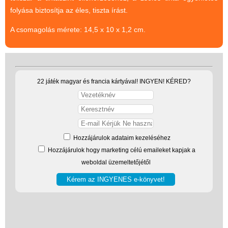
folyása biztosítja az éles, tiszta írást.
(baba,autó,konyha,épület,..)
Tanulást segítő játék
A csomagolás mérete: 14,5 x 10 x 1,2 cm.
Társasjáték
Tudományos játék
22 játék magyar és francia kártyával! INGYEN! KÉRED?
Úti játékok, Utazó játékok
Ügyességi játékok
CSAK NÁLUNK - Egyedi
játékok
Hozzájárulok adataim kezeléséhez
Hozzájárulok hogy marketing célú emaileket kapjak a
weboldal üzemeltetőjétől