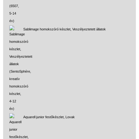
Sablimage homokszóró készlet, Veszélyeztetett állatok
Aquarell junior festőkészlet, Lovak