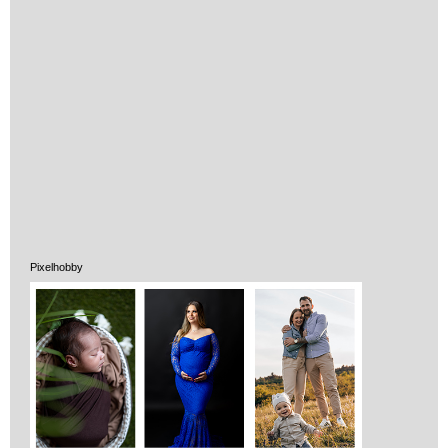
Vélemények
Adatkezelés
Pixelhobby
ÁSZF
Szállítási költség 1490 Ft-tól,
de akár INGYEN!
1-3 munkanapos kiszállítás
5%-os törzsvásárlói
kedvezmény