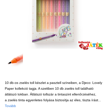
Játék hangszer
Futóbiciklik, rollerek
Gyerekszoba
Intelligens gyurma
Iskolaszerek
Kerti játékok
Kreatív játék
Könyv
Licenszes TOP
gyerekajándékok
10 db-os zselés toll készlet a pasztell színeiben, a Djeco: Lovely
Logikai játékok
Paper kollekció tagja. A szettben 10 db zselés toll található
LOGICO
átlátszó tokban. Átlátszó tollszár a tintaszint ellenőrzéséhez,
LÜK
a zselés tinta egyenletes folyása biztosítja az éles, tiszta írást...
Tovább