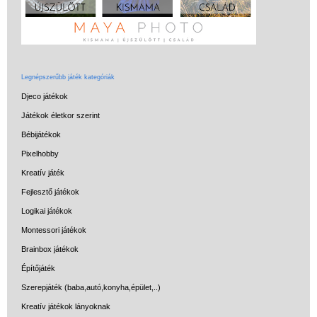
Miért vásárolj nálunk?
Akiket támogatunk
Garancia
Legnépszerűbb játék kategóriák
Játék rendelés - Az internetes
Djeco játékok
vásárlás előnyei
Játékok életkor szerint
Reklamáció és Elállás
Bébijátékok
Pixelhobby
Kreatív játék
Fejlesztő játékok
Logikai játékok
Montessori játékok
Brainbox játékok
Építőjáték
Szerepjáték (baba,autó,konyha,épület,..)
Kreatív játékok lányoknak