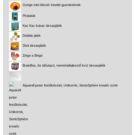
Gonge mini tölcsér kisebb gyerekeknek
Piratatak
Kac Kac kukac társasjáték
Dobble játék
Dixit társasjáték
Zingo a Bingó
BrainBox, Az időutazó, memóriafejlesztő kvíz társasjáték
Aquarell junior festőkészlet, Unikornis, SentoSphére kreatív szett