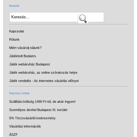
Keresés
Kapcsolat
Rólunk
Miért vásárolj nálunk?
Játékbolt Budaörs
Játék webáruház Budapest
Játék webáruház, az online szórakozás helye
Játék rendelés - Az internetes vásárlás előnyei
Hasznos Linkek
Szállítási költség 1490 Ft-tól, de akár ingyen!
Személyes átvétel Budapest XI. kerület
5% Törzsvásárlói kedvezmény
Vásárlási információk
ÁSZF