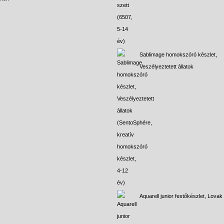
Sablimage homokszóró készlet,
Veszélyeztetett állatok
Aquarell junior festőkészlet, Lovak