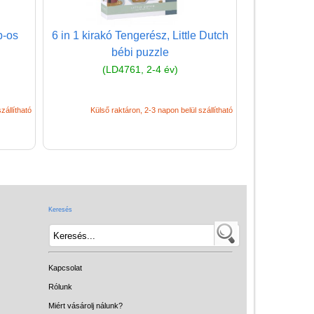
(baba,autó,konyha,épület,..)
b-os
6 in 1 kirakó Tengerész, Little Dutch
Tanulást segítő játék
bébi puzzle
Társasjáték
(LD4761, 2-4 év)
Tudományos játék
zállítható
Külső raktáron, 2-3 napon belül szállítható
Úti játékok, Utazó játékok
Ügyességi játékok
CSAK NÁLUNK - Egyedi
játékok
Keresés
Kapcsolat
Rólunk
Miért vásárolj nálunk?