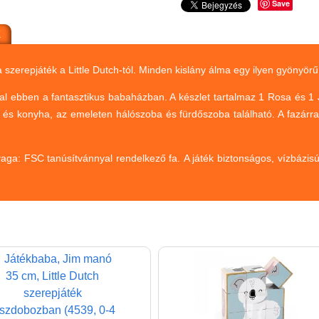
Save
K
 szerepjáték a Little Dutch-tól. Minden kislány álma egy ilyen gyönyör
val ebben a fantasztikus babaházban. A készlet tartalmaz 1 Rosa és 1 J
i és konyha, az emeleten hálószoba és fürdőszoba található. A fazárr
nyaga: FSC tanúsítvánnyal rendelkező fa. A játék biztonságos, vízbázis