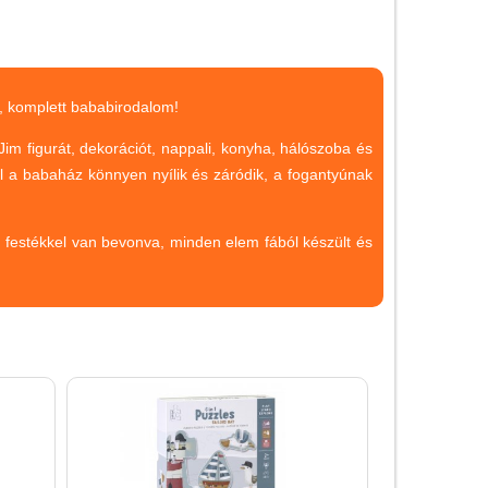
Magyar játékok
Montessori játékok
Mozgásfejlesztő játékok
ű, komplett bababirodalom!
Okos partijátékok
im figurát, dekorációt, nappali, konyha, hálószoba és
Oktató játékok kutyáknak
al a babaház könnyen nyílik és záródik, a fogantyúnak
Pasztell játékok
Papírszínház
ú festékkel van bevonva, minden elem fából készült és
Pixelhobby
Puzzle
Spiegelburg játékok
Strandjátékok
Szerelés, barkácsolás, kerti
kalandozás
Szerepjáték