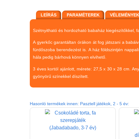
LEÍRÁS
PARAMÉTEREK
VÉLEMÉNYE
Szétnyitható és hordozható babaház kiegészítőkkel, fa
A gyerkőc garantáltan órákon át fog játszani a babái
fürdőszoba berendezést is. A ház földszintjén nappal
hála pedig bárhová könnyen elvihető.
3 éves kortól ajánlott, mérete: 27,5 x 30 x 28 cm. A
gyönyörű színekkel díszített.
Hasonló termékek innen: Pasztell játékok, 2 - 5 év: