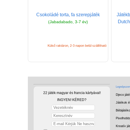
Csokoládé torta, fa szerepjáték
Játékb
Dutch
(Jabadabado, 3-7 év)
Külső raktáron, 2-3 napon belül szállítható
Legnépszerű
22 játék magyar és francia kártyával!
Djeco ját
INGYEN! KÉRED?
Játékok él
Bébijáték
Pixelhobb
Kreatív já