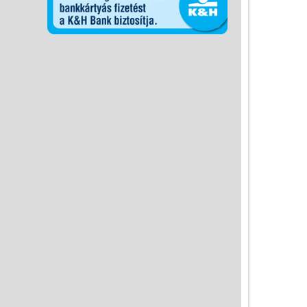
Miért vásárolj nálunk?
Akiket támogatunk
Garancia
Játék rendelés - Az internetes
vásárlás előnyei
Reklamáció és Elállás