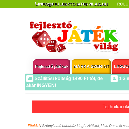
INFO@FEJLESZTOJATEKVILAG.HU
RÓLU
REKLAMÁCIÓ ÉS ELÁLLÁS
POPUP AZ OLDA
Fejlesztő játékok
MÁRKA SZERINT
LEGJO
Szállítási költség 1490 Ft-tól, de
1-3 
akár INGYEN!
Technikai oko
Főoldal
/
Szétnyitható babaház kiegészítőkkel, Little Dutch fa sze