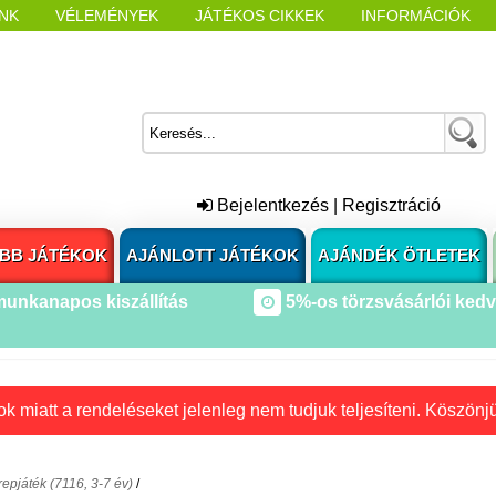
NK
VÉLEMÉNYEK
JÁTÉKOS CIKKEK
INFORMÁCIÓK
L NYITÁSAKOR
CÍMKÉK
Bejelentkezés
|
Regisztráció
BB JÁTÉKOK
AJÁNLOTT JÁTÉKOK
AJÁNDÉK ÖTLETEK
munkanapos kiszállítás
5%-os törzsvásárlói ked
k miatt a rendeléseket jelenleg nem tudjuk teljesíteni. Köszönj
repjáték (7116, 3-7 év)
/