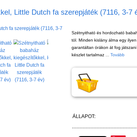
el, Little Dutch fa szerepjáték (7116, 3-7 
Szétnyitható és hordozható babahá
tól. Minden kislány álma egy ilye
garantáltan órákon át fog játszan
készlet tartalmaz ...
Tovább
ÁLLAPOT: