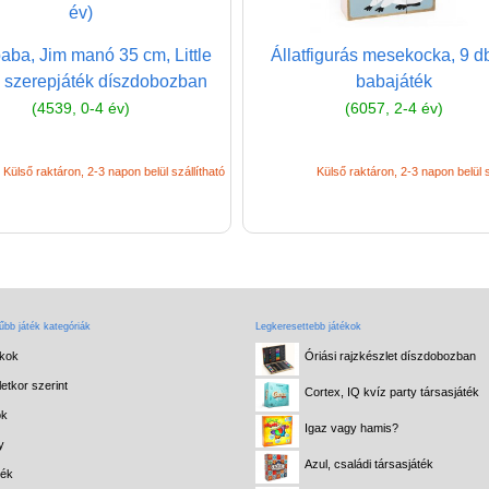
aba, Jim manó 35 cm, Little
Állatfigurás mesekocka, 9 d
 szerepjáték díszdobozban
babajáték
(4539, 0-4 év)
(6057, 2-4 év)
Külső raktáron, 2-3 napon belül szállítható
Külső raktáron, 2-3 napon belül s
bb játék kategóriák
Legkeresettebb játékok
ékok
Óriási rajzkészlet díszdobozban
etkor szerint
Cortex, IQ kvíz party társasjáték
ok
Igaz vagy hamis?
y
Azul, családi társasjáték
ték