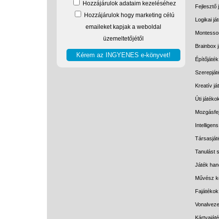
Hozzájárulok adataim kezeléséhez
Fejlesztő 
Hozzájárulok hogy marketing célú
Logikai já
emaileket kapjak a weboldal
Montessor
üzemeltetőjétől
Brainbox 
Építőjáték
Szerepját
Kreatív j
Úti játéko
Mozgásfej
Intelligen
Társasját
Tanulást s
Játék han
Művész k
Fajátékok
Vonalveze
Kártyaját