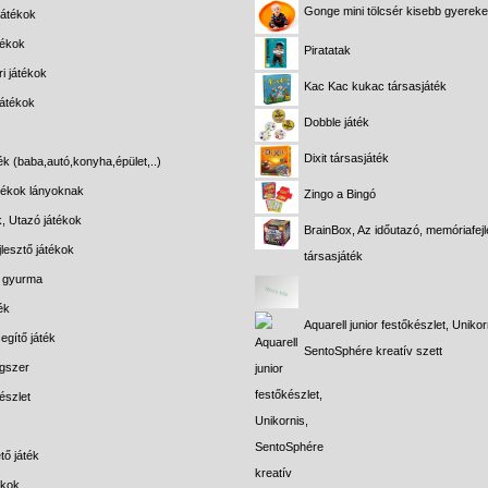
Gonge mini tölcsér kisebb gyerek
játékok
tékok
Piratatak
i játékok
Kac Kac kukac társasjáték
játékok
Dobble játék
Dixit társasjáték
ék (baba,autó,konyha,épület,..)
átékok lányoknak
Zingo a Bingó
k, Utazó játékok
BrainBox, Az időutazó, memóriafejl
lesztő játékok
társasjáték
s gyurma
ék
Aquarell junior festőkészlet, Unikor
egítő játék
SentoSphére kreatív szett
gszer
észlet
tő játék
ékok