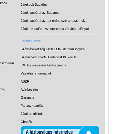
eknek
Játékbolt Budaörs
Játék webáruház Budapest
Játék webáruház, az online szórakozás helye
Játék rendelés - Az internetes vásárlás előnyei
Hasznos Linkek
Szállítási költség 1490 Ft-tól, de akár ingyen!
Személyes átvétel Budapest XI. kerület
Vélemények
esztő kvíz
5% Törzsvásárlói kedvezmény
Adatkezelés
Vásárlási információk
ÁSZF
ÁSZF
nis,
Adatkezelés
Szállítási költség 1490 Ft-tól,
de akár INGYEN!
Garancia
Panaszkezelés
1-3 munkanapos kiszállítás
Játékos cikkek
5%-os törzsvásárlói
Címkék
kedvezmény