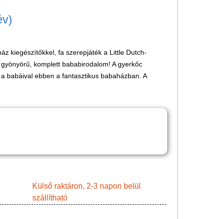
Játék hangszer
év)
Futóbiciklik, rollerek
Gyerekszoba
z kiegészítőkkel, fa szerepjáték a Little Dutch-
Intelligens gyurma
n gyönyörű, komplett bababirodalom! A gyerkőc
Iskolaszerek
i a babáival ebben a fantasztikus babaházban. A
Kerti játékok
Kreatív játék
Könyv
Licenszes TOP
gyerekajándékok
Logikai játékok
LOGICO
Külső raktáron, 2-3 napon belül
szállítható
LÜK