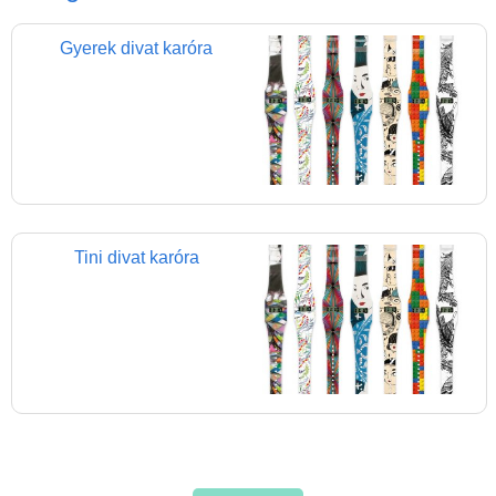
Játék hangszer
Futóbiciklik, rollerek
Gyerek divat karóra
Gyerekszoba
Intelligens gyurma
Iskolaszerek
Kerti játékok
Kreatív játék
Tini divat karóra
Könyv
Licenszes TOP
gyerekajándékok
Logikai játékok
LOGICO
LÜK