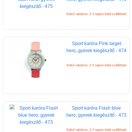
Külső raktáron, 2-3 napon belül szállítható
Sport karóra Pink target
hero, gyerek kiegészítő - 474
Vélemények
Külső raktáron, 2-3 napon belül szállítható
Adatkezelés
ÁSZF
Szállítási költség 1490 Ft-tól,
de akár INGYEN!
1-3 munkanapos kiszállítás
Sport karóra Flash blue
hero, gyerek kiegészítő - 473
5%-os törzsvásárlói
kedvezmény
Külső raktáron, 2-3 napon belül szállítható