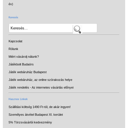
Keresés
Kapcsolat
Rólunk
Miért vásárolj nálunk?
Játékbolt Budaörs
Játék webáruház Budapest
Játék webáruház, az online szórakozás helye
Játék rendelés - Az internetes vásárlás előnyei
Hasznos Linkek
Szállítási költség 1490 Ft-tól, de akár ingyen!
Személyes átvétel Budapest XI. kerület
5% Törzsvásárlói kedvezmény