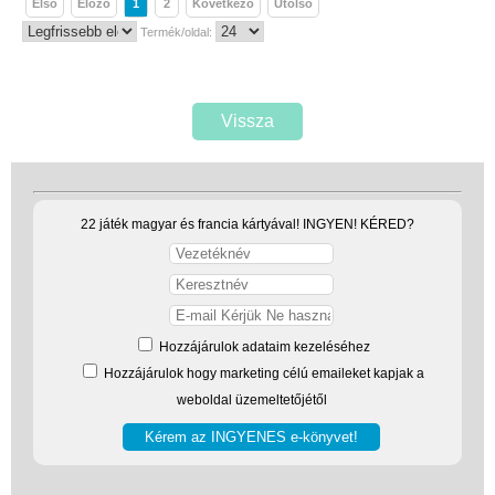
Első
Előző
1
2
Következő
Utolsó
Termék/oldal:
Vissza
22 játék magyar és francia kártyával! INGYEN! KÉRED?
Hozzájárulok adataim kezeléséhez
Hozzájárulok hogy marketing célú emaileket kapjak a
weboldal üzemeltetőjétől