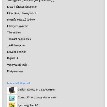
Szerepjáték (baba,autó,konyha,épület,..)
Kreatív játékok lányoknak
Úti játékok, Utazó játékok
Mozgásfejlesztő játékok
Intelligens gyurma
Társasjáték
Tanulást segítő játék
Játék hangszer
Művész készlet
Fajátékok
Vonalvezető játék
Kártyajátékok
Legkeresettebb játékok
Óriási rajzkészlet díszdobozban
Cortex, IQ kvíz party társasjáték
Igaz vagy hamis?