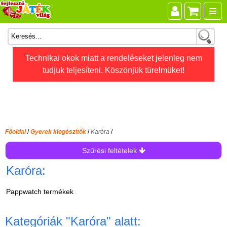
Összes játék
Technikai okok miatt a rendeléseket jelenleg nem
tudjuk teljesíteni. Köszönjük türelmüket!
Játékok életkor szerint
Legújabb Djeco játékok
AKTÍV szabadidő
Ajándéktárgyak
Főoldal
/
Gyerek kiegészítők
/
Karóra
/
Bébijátékok
Szűrési feltételek
Diafilm
Karóra:
Építőjáték
Pappwatch termékek
Foglalkoztató füzet
Fajátékok
Kategóriák
"Karóra"
alatt: