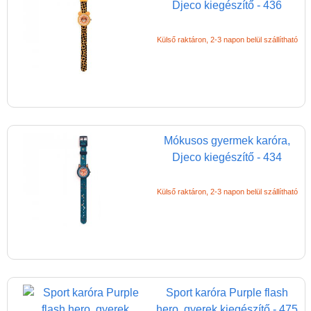
Djeco kiegészítő - 436
(baba,autó,konyha,épület,..)
Tanulást segítő játék
Külső raktáron, 2-3 napon belül szállítható
Társasjáték
Tudományos játék
Úti játékok, Utazó játékok
Ügyességi játékok
Mókusos gyermek karóra,
Djeco kiegészítő - 434
CSAK NÁLUNK - Egyedi
játékok
Külső raktáron, 2-3 napon belül szállítható
Sport karóra Purple flash
hero, gyerek kiegészítő - 475