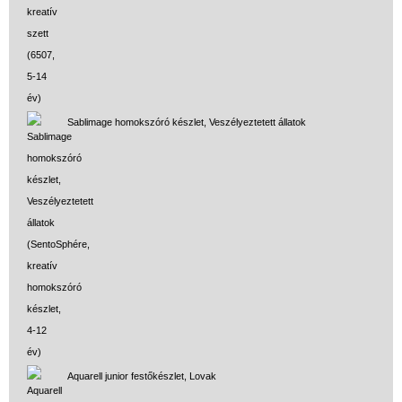
Sablimage homokszóró készlet, Veszélyeztetett állatok
Aquarell junior festőkészlet, Lovak