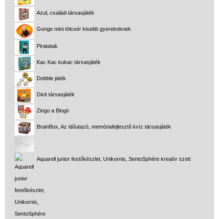
Azul, családi társasjáték
Gonge mini tölcsér kisebb gyerekeknek
Piratatak
Kac Kac kukac társasjáték
Dobble játék
Dixit társasjáték
Zingo a Bingó
BrainBox, Az időutazó, memóriafejlesztő kvíz társasjáték
Aquarell junior festőkészlet, Unikornis, SentoSphére kreatív szett