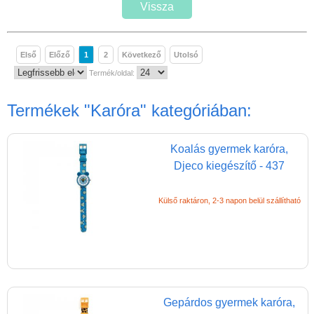
Magyar játékok
Vissza
Montessori játékok
Mozgásfejlesztő játékok
Első
Előző
1
2
Következő
Utolsó
Termék/oldal:
Okos partijátékok
Oktató játékok kutyáknak
Termékek
"Karóra"
kategóriában:
Pasztell játékok
Papírszínház
Koalás gyermek karóra,
Djeco kiegészítő - 437
Pixelhobby
Puzzle
Külső raktáron, 2-3 napon belül szállítható
Spiegelburg játékok
Strandjátékok
Szerelés, barkácsolás, kerti
kalandozás
Gepárdos gyermek karóra,
Szerepjáték