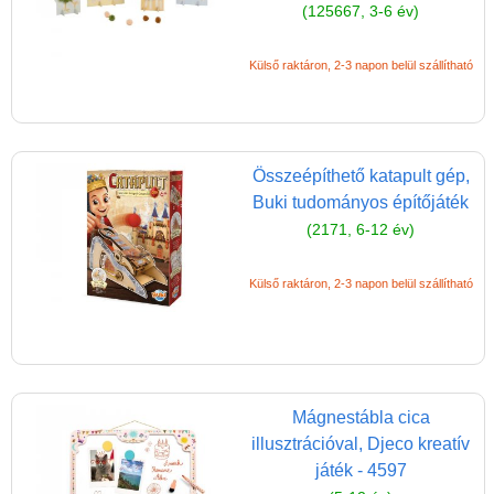
(125667, 3-6 év)
Külső raktáron, 2-3 napon belül szállítható
Összeépíthető katapult gép,
Buki tudományos építőjáték
Vélemények
(2171, 6-12 év)
Adatkezelés
Külső raktáron, 2-3 napon belül szállítható
ÁSZF
Szállítási költség 1490 Ft-tól,
de akár INGYEN!
1-3 munkanapos kiszállítás
Mágnestábla cica
5%-os törzsvásárlói
illusztrációval, Djeco kreatív
kedvezmény
játék - 4597