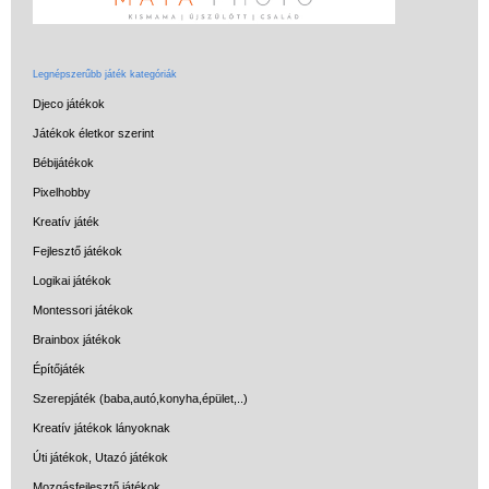
Legnépszerűbb játék kategóriák
Djeco játékok
Játékok életkor szerint
Bébijátékok
Pixelhobby
Kreatív játék
Fejlesztő játékok
Logikai játékok
Montessori játékok
Brainbox játékok
Építőjáték
Szerepjáték (baba,autó,konyha,épület,..)
Kreatív játékok lányoknak
Úti játékok, Utazó játékok
Mozgásfejlesztő játékok