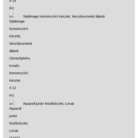
Sablimage homokszóró készlet, Veszélyeztetett állatok
Aquarell junior festőkészlet, Lovak