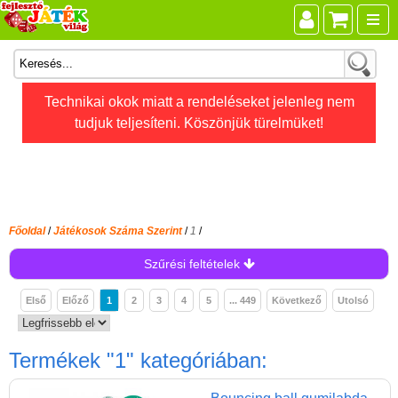
Összes játék
Technikai okok miatt a rendeléseket jelenleg nem
tudjuk teljesíteni. Köszönjük türelmüket!
Játékok életkor szerint
Legújabb Djeco játékok
AKTÍV szabadidő
Ajándéktárgyak
Főoldal
/
Játékosok Száma Szerint
/
1
/
Bébijátékok
Szűrési feltételek
Diafilm
Első
Előző
1
2
3
4
5
... 449
Következő
Utolsó
Építőjáték
Foglalkoztató füzet
Termékek
"1"
kategóriában:
Fajátékok