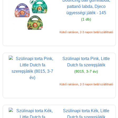
Bouncing ball gumilabda,
Játék hangszer
pattanó labda, Djeco
Futóbiciklik, rollerek
ügyességi játék - 145
(1 db)
Gyerekszoba
Intelligens gyurma
Külső raktáron, 2-3 napon belül szállítható
Iskolaszerek
Kerti játékok
Kreatív játék
Szülinapi torta Pink, Little
Dutch fa szerepjáték
Könyv
(8015, 3-7 év)
Licenszes TOP
gyerekajándékok
Külső raktáron, 2-3 napon belül szállítható
Logikai játékok
LOGICO
LÜK
Szülinapi torta Kék, Little
Dutch fa szerepjáték