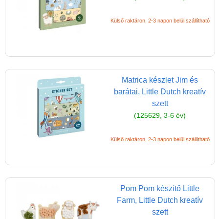
(baba,autó,konyha,épület,..)
Külső raktáron, 2-3 napon belül szállítható
Tanulást segítő játék
Társasjáték
Tudományos játék
Úti játékok, Utazó játékok
Matrica készlet Jim és
barátai, Little Dutch kreatív
Ügyességi játékok
szett
CSAK NÁLUNK - Egyedi
(125629, 3-6 év)
játékok
Külső raktáron, 2-3 napon belül szállítható
Pom Pom készítő Little
Farm, Little Dutch kreatív
szett