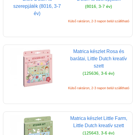
Magyar játékok
(8016, 3-7 év)
Montessori játékok
Mozgásfejlesztő játékok
Külső raktáron, 2-3 napon belül szállítható
Okos partijátékok
Oktató játékok kutyáknak
Matrica készlet Rosa és
Pasztell játékok
barátai, Little Dutch kreatív
Papírszínház
szett
(125636, 3-6 év)
Pixelhobby
Puzzle
Külső raktáron, 2-3 napon belül szállítható
Spiegelburg játékok
Strandjátékok
Szerelés, barkácsolás, kerti
Matrica készlet Little Farm,
kalandozás
Little Dutch kreatív szett
(125643, 3-6 év)
Szerepjáték