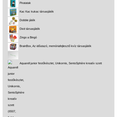
Piratatak
Kac Kac kukac társasjáték
Dobble játék
Dixit társasjáték
Zingo a Bingó
BrainBox, Az időutazó, memóriafejlesztő kvíz társasjáték
Aquarell junior festőkészlet, Unikornis, SentoSphére kreatív szett