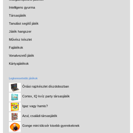
Intelligens gyurma
Társasjáték
Tanulást segítő játék
Játék hangszer
Művész készlet
Fajátékok
Vonalvezető játék
Kártyajátékok
Legkeresettebb játékok
Óriási rajzkészlet díszdobozban
Cortex, IQ kvíz party társasjáték
Igaz vagy hamis?
Azul, családi társasjáték
Gonge mini tölcsér kisebb gyerekeknek