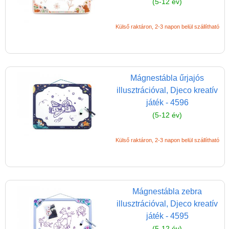
(5-12 év)
Miért vásárolj nálunk?
Akiket támogatunk
Külső raktáron, 2-3 napon belül szállítható
Garancia
Játék rendelés - Az internetes
vásárlás előnyei
Mágnestábla űrjajós
Reklamáció és Elállás
illusztrációval, Djeco kreatív
játék - 4596
(5-12 év)
Külső raktáron, 2-3 napon belül szállítható
Mágnestábla zebra
illusztrációval, Djeco kreatív
játék - 4595
(5-12 év)