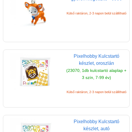
Külső raktáron, 2-3 napon belül szállítható
Pixelhobby Kulcstartó
Vélemények
készlet, oroszlán
Adatkezelés
(23070, 1db kulcstartó alaplap +
3 szín, 7-99 év)
ÁSZF
Szállítási költség 1490 Ft-tól,
Külső raktáron, 2-3 napon belül szállítható
de akár INGYEN!
1-3 munkanapos kiszállítás
5%-os törzsvásárlói
Pixelhobby Kulcstartó
kedvezmény
készlet, autó