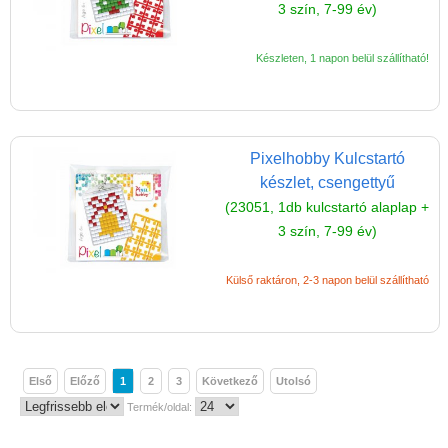
3 szín, 7-99 év)
Készleten, 1 napon belül szállítható!
Pixelhobby Kulcstartó
készlet, csengettyű
(23051, 1db kulcstartó alaplap +
3 szín, 7-99 év)
Külső raktáron, 2-3 napon belül szállítható
Első
Előző
1
2
3
Következő
Utolsó
Termék/oldal: