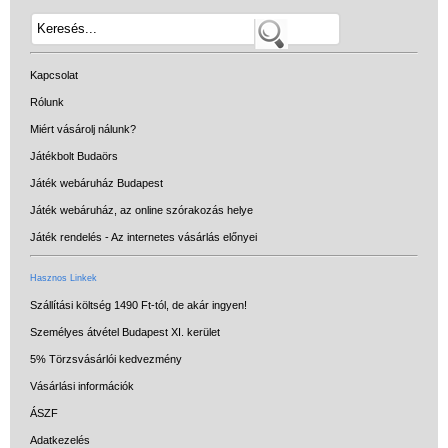
Kapcsolat
Rólunk
Miért vásárolj nálunk?
Játékbolt Budaörs
Játék webáruház Budapest
Játék webáruház, az online szórakozás helye
Játék rendelés - Az internetes vásárlás előnyei
Hasznos Linkek
Szállítási költség 1490 Ft-tól, de akár ingyen!
Személyes átvétel Budapest XI. kerület
5% Törzsvásárlói kedvezmény
Vásárlási információk
ÁSZF
Adatkezelés