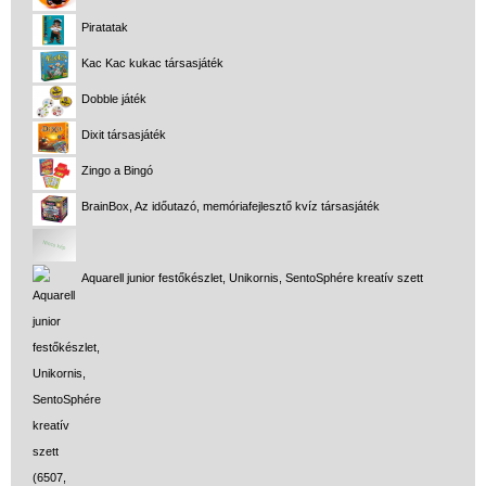
Piratatak
Kac Kac kukac társasjáték
Dobble játék
Dixit társasjáték
Zingo a Bingó
BrainBox, Az időutazó, memóriafejlesztő kvíz társasjáték
Aquarell junior festőkészlet, Unikornis, SentoSphére kreatív szett