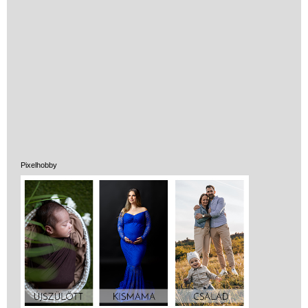
Pixelhobby