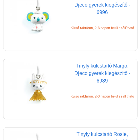
Magyar játékok
Djeco gyerek kiegészítő -
Montessori játékok
6996
Mozgásfejlesztő játékok
Külső raktáron, 2-3 napon belül szállítható
Okos partijátékok
Oktató játékok kutyáknak
Pasztell játékok
Tinyly kulcstartó Margo,
Papírszínház
Djeco gyerek kiegészítő -
Pixelhobby
6989
Puzzle
Külső raktáron, 2-3 napon belül szállítható
Spiegelburg játékok
Strandjátékok
Szerelés, barkácsolás, kerti
kalandozás
Tinyly kulcstartó Rosie,
Szerepjáték