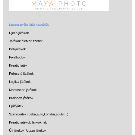
Legnépszerűbb játék kategóriák
Djeco játékok
Játékok életkor szerint
Bébijátékok
Pixelhobby
Kreatív játék
Fejlesztő játékok
Logikai játékok
Montessori játékok
Brainbox játékok
Építőjáték
Szerepjáték (baba,autó,konyha,épület,..)
Kreatív játékok lányoknak
Úti játékok, Utazó játékok