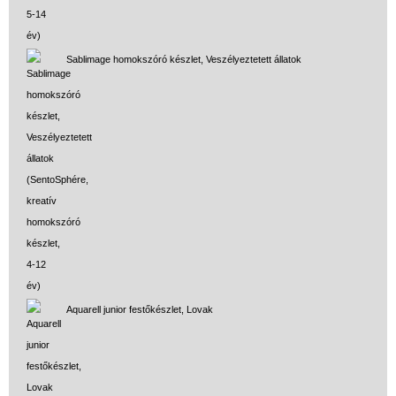
Sablimage homokszóró készlet, Veszélyeztetett állatok
Aquarell junior festőkészlet, Lovak