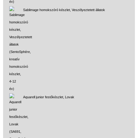
Sablimage homokszóró készlet, Veszélyeztetett állatok
Aquarell junior festőkészlet, Lovak