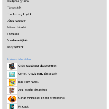
Intelligens gyurma
Társasjáték
Tanulást segítő játék
Játék hangszer
Művész készlet
Fajátékok
Vonalvezető játék
Kártyajátékok
Legkeresettebb játékok
Óriási rajzkészlet díszdobozban
Cortex, IQ kvíz party társasjáték
Igaz vagy hamis?
Azul, családi társasjáték
Gonge mini tölcsér kisebb gyerekeknek
Piratatak