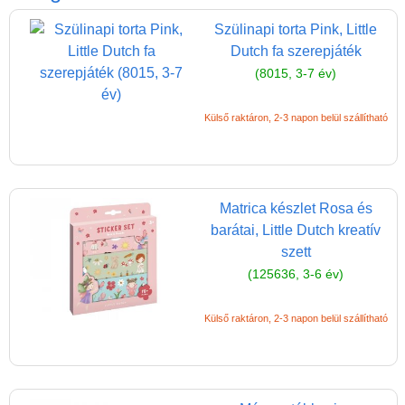
Játék hangszer
Szülinapi torta Pink, Little
Futóbiciklik, rollerek
Dutch fa szerepjáték
Gyerekszoba
(8015, 3-7 év)
Intelligens gyurma
Külső raktáron, 2-3 napon belül szállítható
Iskolaszerek
Kerti játékok
Kreatív játék
Matrica készlet Rosa és
Könyv
barátai, Little Dutch kreatív
szett
Licenszes TOP
(125636, 3-6 év)
gyerekajándékok
Logikai játékok
Külső raktáron, 2-3 napon belül szállítható
LOGICO
LÜK