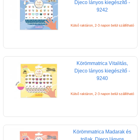
Djeco lányos kiegészítő -
Miért vásárolj nálunk?
9242
Akiket támogatunk
Garancia
Külső raktáron, 2-3 napon belül szállítható
Játék rendelés - Az internetes
vásárlás előnyei
Reklamáció és Elállás
Körömmatrica Vitalitás,
Djeco lányos kiegészítő -
9240
Külső raktáron, 2-3 napon belül szállítható
Körömmatrica Madarak és
tollak, Djeco lányos