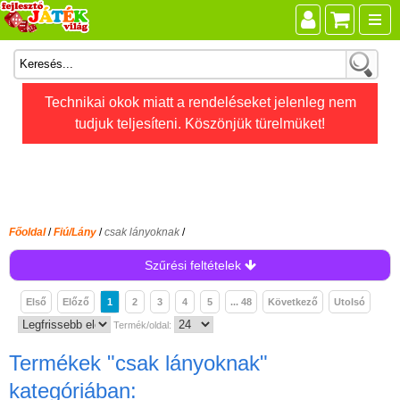
Összes játék
Technikai okok miatt a rendeléseket jelenleg nem
tudjuk teljesíteni. Köszönjük türelmüket!
Játékok életkor szerint
Legújabb Djeco játékok
AKTÍV szabadidő
Ajándéktárgyak
Főoldal
/
Fiú/Lány
/
csak lányoknak
/
Bébijátékok
Szűrési feltételek
Diafilm
Első
Előző
1
2
3
4
5
... 48
Következő
Utolsó
Építőjáték
Termék/oldal:
Foglalkoztató füzet
Termékek
"csak lányoknak"
Fajátékok
kategóriában: