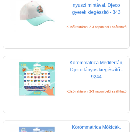
nyuszi mintával, Djeco
gyerek kiegészítő - 343
Külső raktáron, 2-3 napon belül szállítható
Vélemények
Körömmatrica Mediterrán,
Adatkezelés
Djeco lányos kiegészítő -
9244
ÁSZF
Szállítási költség 1490 Ft-tól,
Külső raktáron, 2-3 napon belül szállítható
de akár INGYEN!
1-3 munkanapos kiszállítás
5%-os törzsvásárlói
kedvezmény
Körömmatrica Mókicák,