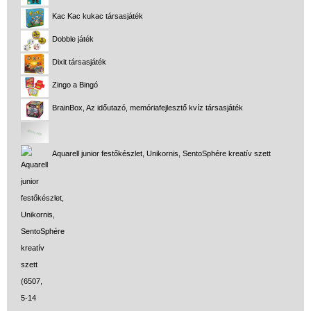
Kac Kac kukac társasjáték
Dobble játék
Dixit társasjáték
Zingo a Bingó
BrainBox, Az időutazó, memóriafejlesztő kvíz társasjáték
Aquarell junior festőkészlet, Unikornis, SentoSphére kreatív szett