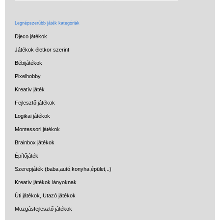
Legnépszerűbb játék kategóriák
Djeco játékok
Játékok életkor szerint
Bébijátékok
Pixelhobby
Kreatív játék
Fejlesztő játékok
Logikai játékok
Montessori játékok
Brainbox játékok
Építőjáték
Szerepjáték (baba,autó,konyha,épület,..)
Kreatív játékok lányoknak
Úti játékok, Utazó játékok
Mozgásfejlesztő játékok