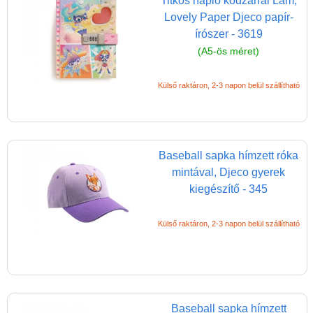
Titkos napló kódzárral Lam,
(baba,autó,konyha,épület,..)
Lovely Paper Djeco papír-
írószer - 3619
Tanulást segítő játék
(A5-ös méret)
Társasjáték
Külső raktáron, 2-3 napon belül szállítható
Tudományos játék
Úti játékok, Utazó játékok
Ügyességi játékok
Baseball sapka hímzett róka
CSAK NÁLUNK - Egyedi
mintával, Djeco gyerek
játékok
kiegészítő - 345
Külső raktáron, 2-3 napon belül szállítható
Baseball sapka hímzett