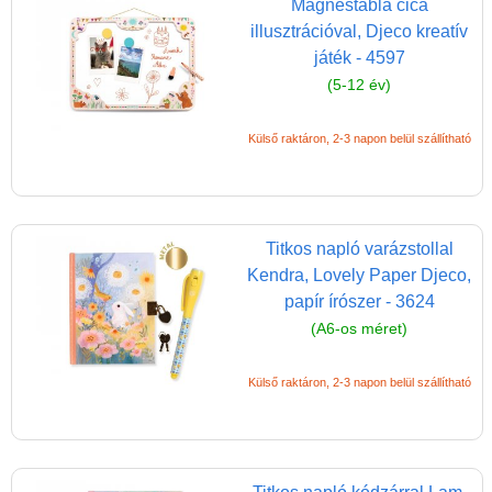
Magyar játékok
Mágnestábla cica
illusztrációval, Djeco kreatív
Montessori játékok
játék - 4597
Mozgásfejlesztő játékok
(5-12 év)
Okos partijátékok
Külső raktáron, 2-3 napon belül szállítható
Oktató játékok kutyáknak
Pasztell játékok
Papírszínház
Titkos napló varázstollal
Pixelhobby
Kendra, Lovely Paper Djeco,
papír írószer - 3624
Puzzle
(A6-os méret)
Spiegelburg játékok
Külső raktáron, 2-3 napon belül szállítható
Strandjátékok
Szerelés, barkácsolás, kerti
kalandozás
Szerepjáték