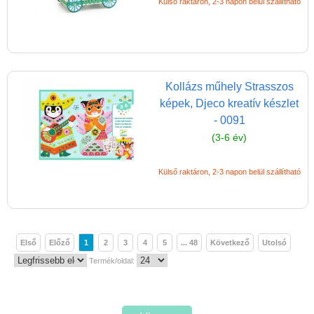
Külső raktáron, 2-3 napon belül szállítható
Kollázs műhely Strasszos
képek, Djeco kreatív készlet
- 0091
(3-6 év)
Külső raktáron, 2-3 napon belül szállítható
Első
Előző
1
2
3
4
5
... 48
Következő
Utolsó
Termék/oldal: