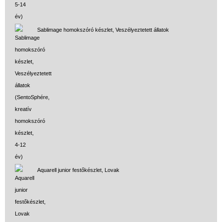
Sablimage homokszóró készlet, Veszélyeztetett állatok
Aquarell junior festőkészlet, Lovak