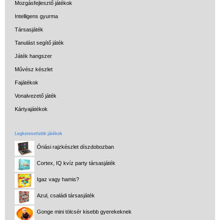
Mozgásfejlesztő játékok
Intelligens gyurma
Társasjáték
Tanulást segítő játék
Játék hangszer
Művész készlet
Fajátékok
Vonalvezető játék
Kártyajátékok
Legkeresettebb játékok
Óriási rajzkészlet díszdobozban
Cortex, IQ kvíz party társasjáték
Igaz vagy hamis?
Azul, családi társasjáték
Gonge mini tölcsér kisebb gyerekeknek