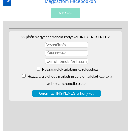
Megosztom Facebookon
Vissza
22 játék magyar és francia kártyával! INGYEN! KÉRED?
Hozzájárulok adataim kezeléséhez
Hozzájárulok hogy marketing célú emaileket kapjak a
weboldal üzemeltetőjétől