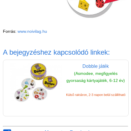
Forrás:
www.noivilag.hu
A bejegyzéshez kapcsolódó linkek:
Dobble játék
(Asmodee, megfigyelés
gyorsaság kártyajáték, 6-12 év)
Külső raktáron, 2-3 napon belül szállítható