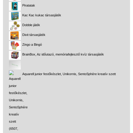
Piratatak
Kac Kac kukac társasjáték
Dobble játék
Dixit társasjáték
Zingo a Bingó
BrainBox, Az időutazó, memóriafejlesztő kvíz társasjáték
Aquarell junior festőkészlet, Unikornis, SentoSphére kreatív szett