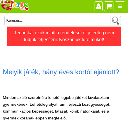
Összes játék
Technikai okok miatt a rendeléseket jelenleg nem
tudjuk teljesíteni. Köszönjük türelmüket!
Játékok életkor szerint
Legújabb Djeco játékok
AKTÍV szabadidő
Ajándéktárgyak
Melyik játék, hány éves kortól ajánlott?
Bébijátékok
Diafilm
Minden szülő szeretné a lehető legjobb játékot kiválasztani
Építőjáték
gyermekének. Lehetőleg olyat, ami fejleszti kézügyességet,
Foglalkoztató füzet
kommunikációs képességét, látását, kombinatorikáját, és a
gyermek korának éppen megfelelő.
Fajátékok