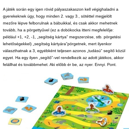
A játék során egy igen rövid pályaszakaszon kell végighaladni a
gyerekeknek úgy, hogy minden 2. vagy 3., sötéttel megjelölt
mezőre lépve felborulnak a bábuikkal, és csak akkor mehetnek
tovább, ha a pörgettyűvel (ez a dobókocka itteni megfelelője:
például +1, +2, -1, „segítség kártya” megszerzése, stb. pörgetési
lehetőségekkel) „segítség kártyára”pörgetnek, mert ilyenkor
választhatnak a 3, egyébként teljesen azonos „tudású” segítő közül
Vélemények
egyet. Ha egy ilyen „segítő”-vel rendelkezik az adott játékos, akkor
felállhat és továbbmehet. Aki előbb ér be, az nyer. Ennyi. Pont.
Adatkezelés
ÁSZF
Szállítási költség 1490 Ft-tól,
de akár INGYEN!
1-3 munkanapos kiszállítás
5%-os törzsvásárlói
kedvezmény