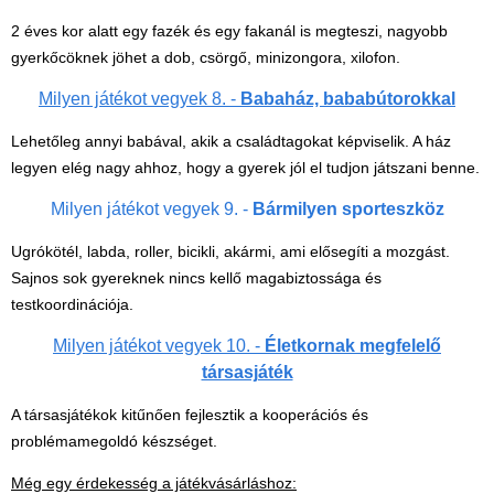
Miért vásárolj nálunk?
2 éves kor alatt egy fazék és egy fakanál is megteszi, nagyobb
Akiket támogatunk
gyerkőcöknek jöhet a dob, csörgő, minizongora, xilofon.
Garancia
Milyen játékot vegyek 8. -
Babaház, bababútorokkal
Játék rendelés - Az internetes
Lehetőleg annyi babával, akik a családtagokat képviselik. A ház
vásárlás előnyei
legyen elég nagy ahhoz, hogy a gyerek jól el tudjon játszani benne.
Reklamáció és Elállás
Milyen játékot vegyek 9. -
Bármilyen sporteszköz
Ugrókötél, labda, roller, bicikli, akármi, ami elősegíti a mozgást.
Sajnos sok gyereknek nincs kellő magabiztossága és
testkoordinációja.
Milyen játékot vegyek 10. -
Életkornak megfelelő
társasjáték
A társasjátékok kitűnően fejlesztik a kooperációs és
problémamegoldó készséget.
Még egy érdekesség a játékvásárláshoz
: