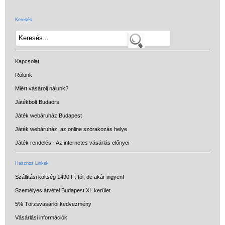
Keresés
Kapcsolat
Rólunk
Miért vásárolj nálunk?
Játékbolt Budaörs
Játék webáruház Budapest
Játék webáruház, az online szórakozás helye
Játék rendelés - Az internetes vásárlás előnyei
Hasznos Linkek
Szállítási költség 1490 Ft-tól, de akár ingyen!
Személyes átvétel Budapest XI. kerület
5% Törzsvásárlói kedvezmény
Vásárlási információk