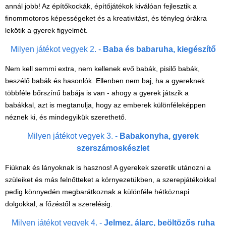
annál jobb! Az építőkockák, építőjátékok kiválóan fejlesztik a
(baba,autó,konyha,épület,..)
finommotoros képességeket és a kreativitást, és tényleg órákra
Tanulást segítő játék
lekötik a gyerek figyelmét.
Társasjáték
Milyen játékot vegyek 2. -
Baba és babaruha, kiegészítő
Tudományos játék
Nem kell semmi extra, nem kellenek evő babák, pisilő babák,
beszélő babák és hasonlók. Ellenben nem baj, ha a gyereknek
Úti játékok, Utazó játékok
többféle bőrszínű babája is van - ahogy a gyerek játszik a
Ügyességi játékok
babákkal, azt is megtanulja, hogy az emberek különféleképpen
CSAK NÁLUNK - Egyedi
néznek ki, és mindegyikük szerethető.
játékok
Milyen játékot vegyek 3. -
Babakonyha
,
gyerek
szerszámoskészlet
Fiúknak és lányoknak is hasznos! A gyerekek szeretik utánozni a
szüleiket és más felnőtteket a környezetükben, a szerepjátékokkal
pedig könnyedén megbarátkoznak a különféle hétköznapi
dolgokkal, a főzéstől a szerelésig.
Milyen játékot vegyek 4. -
Jelmez, álarc, beöltözős ruha