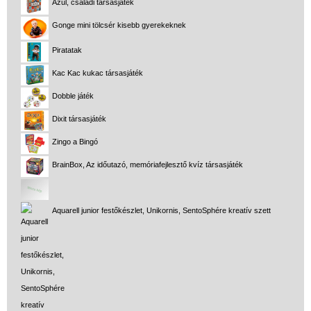
Azul, családi társasjáték
Gonge mini tölcsér kisebb gyerekeknek
Piratatak
Kac Kac kukac társasjáték
Dobble játék
Dixit társasjáték
Zingo a Bingó
BrainBox, Az időutazó, memóriafejlesztő kvíz társasjáték
Aquarell junior festőkészlet, Unikornis, SentoSphére kreatív szett