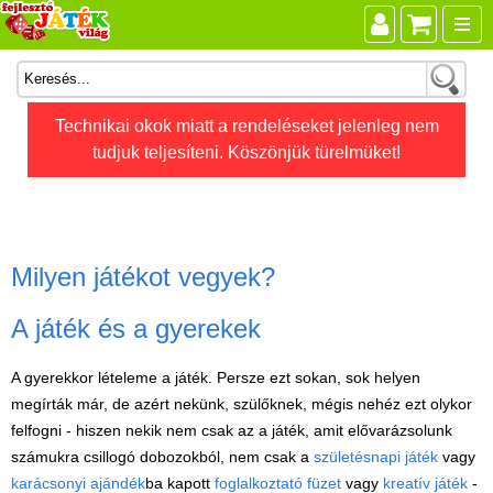
Összes játék
Technikai okok miatt a rendeléseket jelenleg nem
tudjuk teljesíteni. Köszönjük türelmüket!
Játékok életkor szerint
Legújabb Djeco játékok
AKTÍV szabadidő
Ajándéktárgyak
Milyen játékot vegyek?
Bébijátékok
A játék és a gyerekek
Diafilm
A gyerekkor lételeme a játék. Persze ezt sokan, sok helyen
Építőjáték
megírták már, de azért nekünk, szülőknek, mégis nehéz ezt olykor
Foglalkoztató füzet
felfogni - hiszen nekik nem csak az a játék, amit elővarázsolunk
számukra csillogó dobozokból, nem csak a
születésnapi játék
vagy
Fajátékok
karácsonyi ajándék
ba kapott
foglalkoztató füzet
vagy
kreatív játék
-