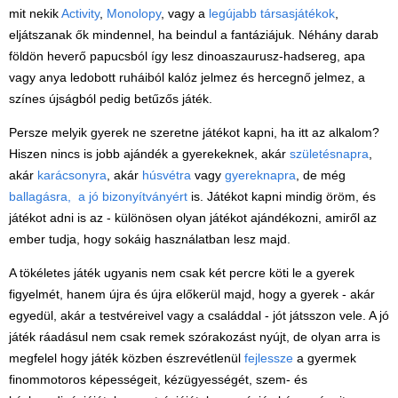
Játék hangszer
mit nekik
Activity
,
Monolopy
, vagy a
legújabb társasjátékok
,
eljátszanak ők mindennel, ha beindul a fantáziájuk. Néhány darab
Futóbiciklik, rollerek
földön heverő papucsból így lesz dinoaszaurusz-hadsereg, apa
Gyerekszoba
vagy anya ledobott ruháiból kalóz jelmez és hercegnő jelmez, a
Intelligens gyurma
színes újságból pedig betűzős játék.
Iskolaszerek
Persze melyik gyerek ne szeretne játékot kapni, ha itt az alkalom?
Hiszen nincs is jobb ajándék a gyerekeknek, akár
születésnapra
,
Kerti játékok
akár
karácsonyra
, akár
húsvétra
vagy
gyereknapra
, de még
Kreatív játék
ballagásra, a jó bizonyítványért
is. Játékot kapni mindig öröm, és
játékot adni is az - különösen olyan játékot ajándékozni, amiről az
Könyv
ember tudja, hogy sokáig használatban lesz majd.
Licenszes TOP
A tökéletes játék ugyanis nem csak két percre köti le a gyerek
gyerekajándékok
figyelmét, hanem újra és újra előkerül majd, hogy a gyerek - akár
Logikai játékok
egyedül, akár a testvéreivel vagy a családdal - jót játsszon vele. A jó
játék ráadásul nem csak remek szórakozást nyújt, de olyan arra is
LOGICO
megfelel hogy játék közben észrevétlenül
fejlessze
a gyermek
LÜK
finommotoros képességeit, kézügyességét, szem- és