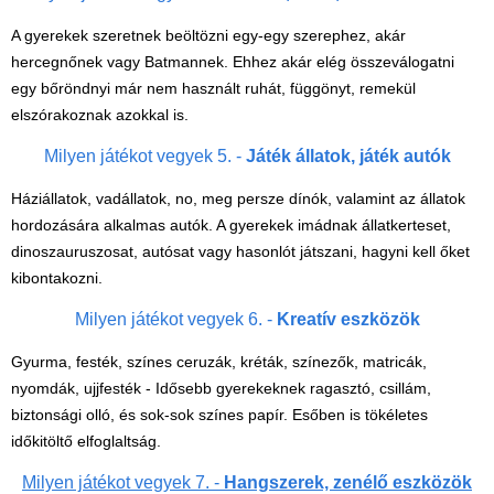
A gyerekek szeretnek beöltözni egy-egy szerephez, akár
hercegnőnek vagy Batmannek. Ehhez akár elég összeválogatni
egy bőröndnyi már nem használt ruhát, függönyt, remekül
elszórakoznak azokkal is.
Milyen játékot vegyek 5. -
Játék állatok, játék autók
Háziállatok, vadállatok, no, meg persze dínók, valamint az állatok
Vélemények
hordozására alkalmas autók. A gyerekek imádnak állatkerteset,
dinoszauruszosat, autósat vagy hasonlót játszani, hagyni kell őket
Adatkezelés
kibontakozni.
ÁSZF
Milyen játékot vegyek 6. -
Kreatív eszközök
Szállítási költség 1490 Ft-tól,
de akár INGYEN!
Gyurma, festék, színes ceruzák, kréták, színezők, matricák,
nyomdák, ujjfesték - Idősebb gyerekeknek ragasztó, csillám,
1-3 munkanapos kiszállítás
biztonsági olló, és sok-sok színes papír. Esőben is tökéletes
5%-os törzsvásárlói
időkitöltő elfoglaltság.
kedvezmény
Milyen játékot vegyek 7. -
Hangszerek, zenélő eszközök