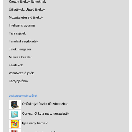
Kreatív játékok lányoknak
Úti játékok, Utazó játékok
Mozgásfejlesztő játékok
Intelligens gyurma
Társasjáték
Tanulást segítő játék
Játék hangszer
Művész készlet
Fajátékok
Vonalvezető játék
Kártyajátékok
Legkeresettebb játékok
Óriási rajzkészlet díszdobozban
Cortex, IQ kvíz party társasjáték
Igaz vagy hamis?