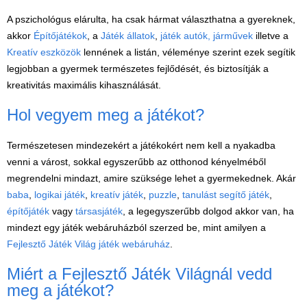
A pszichológus elárulta, ha csak hármat választhatna a gyereknek,
akkor
Építőjátékok
, a
Játék állatok
,
játék autók, járművek
illetve a
Kreatív eszközök
lennének a listán, véleménye szerint ezek segítik
legjobban a gyermek természetes fejlődését, és biztosítják a
kreativitás maximális kihasználását.
Hol vegyem meg a játékot?
Természetesen mindezekért a játékokért nem kell a nyakadba
venni a várost, sokkal egyszerűbb az otthonod kényelméből
megrendelni mindazt, amire szüksége lehet a gyermekednek. Akár
baba
,
logikai játék
,
kreatív játék
,
puzzle
,
tanulást segítő játék
,
építőjáték
vagy
társasjáték
, a legegyszerűbb dolgod akkor van, ha
mindezt egy játék webáruházból szerzed be, mint amilyen a
Fejlesztő Játék Világ játék webáruház
.
Miért a Fejlesztő Játék Világnál vedd
meg a játékot?