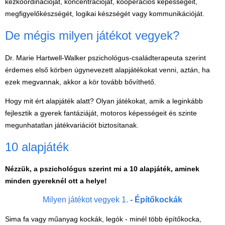
Magyar játékok
kézkoordinációját, koncentrációját, kooperációs képességeit,
megfigyelőkészségét, logikai készségét vagy kommunikációját.
Montessori játékok
De mégis milyen játékot vegyek?
Mozgásfejlesztő játékok
Okos partijátékok
Dr. Marie Hartwell-Walker pszichológus-családterapeuta szerint
érdemes első körben úgynevezett alapjátékokat venni, aztán, ha
Oktató játékok kutyáknak
ezek megvannak, akkor a kör tovább bővíthető.
Pasztell játékok
Hogy mit ért alapjáték alatt? Olyan játékokat, amik a leginkább
Papírszínház
fejlesztik a gyerek fantáziáját, motoros képességeit és szinte
Pixelhobby
megunhatatlan játékvariációt biztosítanak.
Puzzle
10 alapjáték
Spiegelburg játékok
Nézzük, a pszichológus szerint mi a 10 alapjáték, aminek
Strandjátékok
minden gyereknél ott a helye!
Szerelés, barkácsolás, kerti
Milyen játékot vegyek 1.
-
Építőkockák
kalandozás
Sima fa vagy műanyag kockák, legók - minél több építőkocka,
Szerepjáték