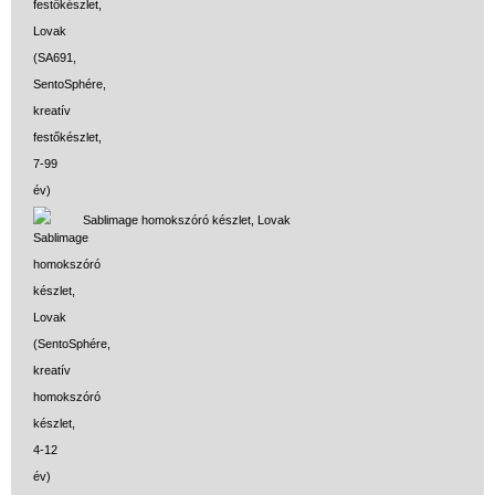
Sablimage homokszóró készlet, Lovak