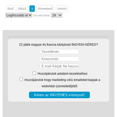
Magyar játékok
Első
Előző
1
Következő
Utolsó
Montessori játékok
Termék/oldal:
Mozgásfejlesztő játékok
Okos partijátékok
Oktató játékok kutyáknak
22 játék magyar és francia kártyával! INGYEN! KÉRED?
Pasztell játékok
Papírszínház
Pixelhobby
Puzzle
Hozzájárulok adataim kezeléséhez
Hozzájárulok hogy marketing célú emaileket kapjak a
Spiegelburg játékok
weboldal üzemeltetőjétől
Strandjátékok
Szerelés, barkácsolás, kerti
kalandozás
Szerepjáték