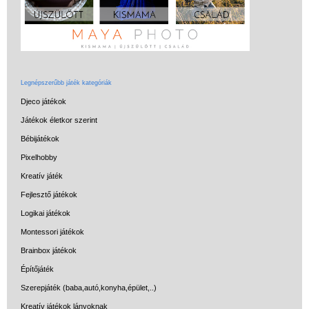
Legnépszerűbb játék kategóriák
Djeco játékok
Játékok életkor szerint
Vélemények
Bébijátékok
Pixelhobby
Adatkezelés
Kreatív játék
ÁSZF
Fejlesztő játékok
Szállítási költség 1490 Ft-tól,
Logikai játékok
de akár INGYEN!
Montessori játékok
1-3 munkanapos kiszállítás
Brainbox játékok
Építőjáték
5%-os törzsvásárlói
Szerepjáték (baba,autó,konyha,épület,..)
kedvezmény
Kreatív játékok lányoknak