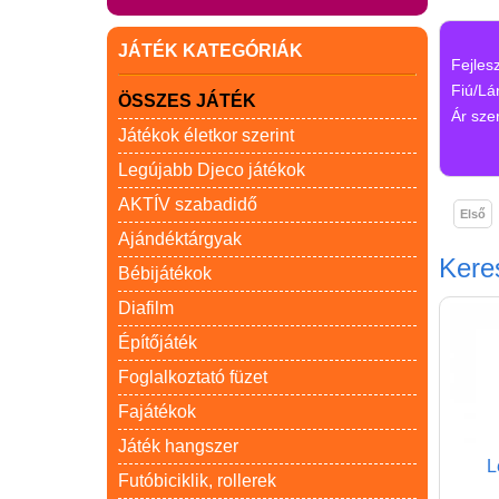
JÁTÉK KATEGÓRIÁK
Fejles
Fiú/Lá
ÖSSZES JÁTÉK
Ár szer
Játékok életkor szerint
Legújabb Djeco játékok
AKTÍV szabadidő
Első
Ajándéktárgyak
Kere
Bébijátékok
Diafilm
Építőjáték
Foglalkoztató füzet
Fajátékok
Játék hangszer
L
Futóbiciklik, rollerek