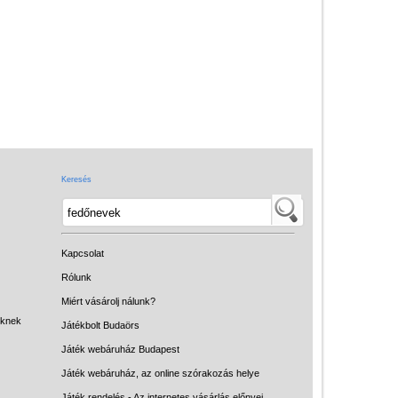
Miért vásárolj nálunk?
Akiket támogatunk
Garancia
Játék rendelés - Az internetes
vásárlás előnyei
Reklamáció és Elállás
Keresés
Kapcsolat
Rólunk
Miért vásárolj nálunk?
eknek
Játékbolt Budaörs
Játék webáruház Budapest
Játék webáruház, az online szórakozás helye
Játék rendelés - Az internetes vásárlás előnyei