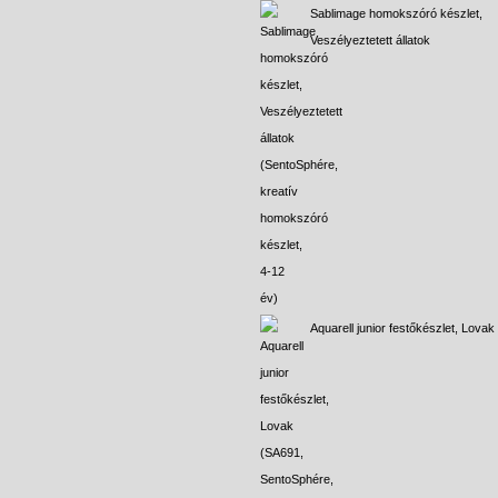
Sablimage homokszóró készlet,
Veszélyeztetett állatok
Aquarell junior festőkészlet, Lovak