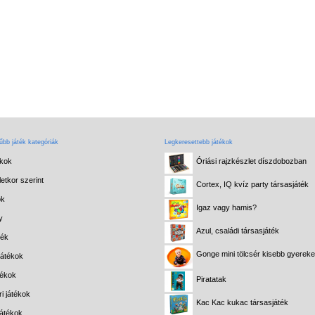
bb játék kategóriák
Legkeresettebb játékok
ékok
Óriási rajzkészlet díszdobozban
etkor szerint
Cortex, IQ kvíz party társasjáték
ok
Igaz vagy hamis?
y
Azul, családi társasjáték
ték
Gonge mini tölcsér kisebb gyerek
játékok
tékok
Piratatak
i játékok
Kac Kac kukac társasjáték
játékok