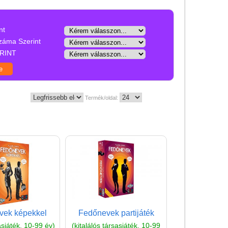
Játék hangszer
Futóbiciklik, rollerek
nt
Gyerekszoba
záma Szerint
RINT
Intelligens gyurma
Iskolaszerek
Kerti játékok
Termék/oldal:
Kreatív játék
Könyv
Licenszes TOP
gyerekajándékok
Logikai játékok
LOGICO
LÜK
vek képekkel
Fedőnevek partijáték
asjáték, 10-99 év)
(kitalálós társasjáték, 10-99