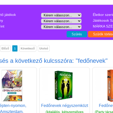
ztő játékok
Életkor szeri
ny
Játékosok S
int
MÁRKA SZE
Előző
1
Következő
Utolsó
sés a következő kulcsszóra: "fedőnevek"
épten-nyomon,
Fedőnevek négyszemközt
Fedőne
Amszterdam,
(kitalálós, kétszemélyes
(Party társ