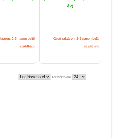
Magyar játékok
év)
Montessori játékok
Mozgásfejlesztő játékok
Okos partijátékok
ktáron, 2-3 napon belül
Külső raktáron, 2-3 napon belül
Oktató játékok kutyáknak
szállítható
szállítható
Pasztell játékok
Papírszínház
Pixelhobby
Termék/oldal:
Puzzle
Spiegelburg játékok
Strandjátékok
Szerelés, barkácsolás, kerti
kalandozás
Szerepjáték