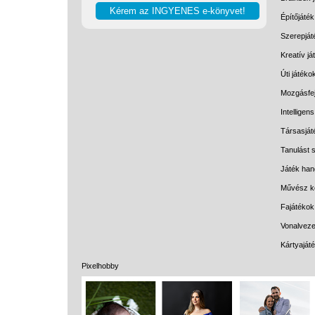
Építőjáték
Szerepját
Kreatív j
Úti játéko
Mozgásfej
Intelligen
Társasját
Tanulást s
Játék han
Művész k
Fajátékok
Vonalveze
Kártyaját
Pixelhobby