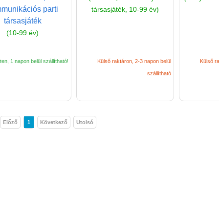
munikációs parti
társasjáték, 10-99 év)
társasjáték
(10-99 év)
en, 1 napon belül szállítható!
Külső raktáron, 2-3 napon belül
Külső ra
szállítható
Előző
1
Következő
Utolsó