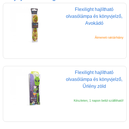
HARRY POTTER
Flexilight hajlítható
termékek
olvasólámpa és könyvjelző,
Avokádó
Hógömb
Hógömb - KARÁCSONY
Átmeneti raktárhiány
Kaleidoszkóp
Könyvjelző
Női kiegészítők
Flexilight hajlítható
különleges papírból
olvasólámpa és könyvjelző,
SANTORO GORJUSS
Űrlény zöld
Telefontartó
Készleten, 1 napon belül szállítható!
Zenélő ékszerdoboz
Bébijátékok
Diafilm