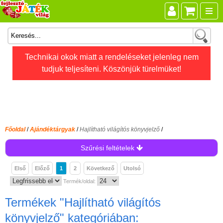
Összes játék
Technikai okok miatt a rendeléseket jelenleg nem
tudjuk teljesíteni. Köszönjük türelmüket!
Játékok életkor szerint
Legújabb Djeco játékok
AKTÍV szabadidő
Ajándéktárgyak
Főoldal
/
Ajándéktárgyak
/
Hajlítható világítós könyvjelző
/
Ajándék táska
Szűrési feltételek
Divat karóra
Első
Előző
1
2
Következő
Utolsó
Equa műanyag kulacs
Termék/oldal:
Equa üvegkulacs
Termékek
"Hajlítható világítós
Hajlítható világítós
könyvjelző"
kategóriában:
könyvjelző