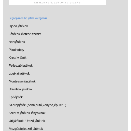
Legnépszerűbb játék kategóriák
Djeco játékok
Játékok életkor szerint
Bébijátékok
Pixelhobby
Kreatív játék
Fejlesztő játékok
Logikai játékok
Montessori játékok
Brainbox játékok
Építőjáték
Szerepjáték (baba,autó,konyha,épület,..)
Kreatív játékok lányoknak
Úti játékok, Utazó játékok
Mozgásfejlesztő játékok