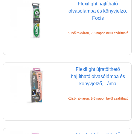
Logikai játékok
Flexilight hajlítható
olvasólámpa és könyvjelző,
LOGICO
Focis
LÜK
Külső raktáron, 2-3 napon belül szállítható
Magyar játékok
Montessori játékok
Mozgásfejlesztő játékok
Okos partijátékok
Flexilight újratölthető
Oktató játékok kutyáknak
hajlítható olvasólámpa és
könyvjelző, Láma
Pasztell játékok
Papírszínház
Külső raktáron, 2-3 napon belül szállítható
Pixelhobby
Puzzle
Spiegelburg játékok