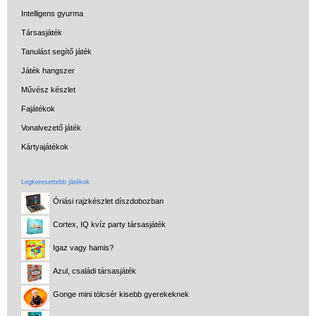
Intelligens gyurma
Társasjáték
Tanulást segítő játék
Játék hangszer
Művész készlet
Fajátékok
Vonalvezető játék
Kártyajátékok
Legkeresettebb játékok
Óriási rajzkészlet díszdobozban
Cortex, IQ kvíz party társasjáték
Igaz vagy hamis?
Azul, családi társasjáték
Gonge mini tölcsér kisebb gyerekeknek