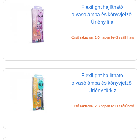
Építőjáték
Flexilight hajlítható
olvasólámpa és könyvjelző,
Foglalkoztató füzet
Űrlény lila
Fajátékok
Játék hangszer
Külső raktáron, 2-3 napon belül szállítható
Futóbiciklik, rollerek
Gyerekszoba
Intelligens gyurma
Flexilight hajlítható
Iskolaszerek
olvasólámpa és könyvjelző,
Űrlény türkiz
Kerti játékok
Kreatív játék
Külső raktáron, 2-3 napon belül szállítható
Könyv
Licenszes TOP
gyerekajándékok