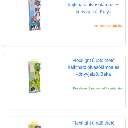
hajlítható olvasólámpa és
könyvjelző, Kutya
Átmeneti raktárhiány
Flexilight újratölthető
hajlítható olvasólámpa és
könyvjelző, Béka
Készleten, 1 napon belül szállítható!
Vélemények
Adatkezelés
ÁSZF
Szállítási költség 1490 Ft-tól,
Flexilight újratölthető
de akár INGYEN!