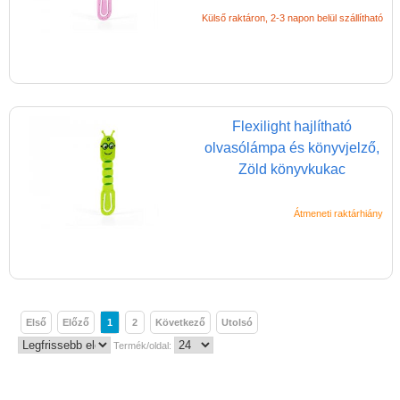
Külső raktáron, 2-3 napon belül szállítható
Flexilight hajlítható
olvasólámpa és könyvjelző,
Zöld könyvkukac
Átmeneti raktárhiány
Első
Előző
1
2
Következő
Utolsó
Termék/oldal: