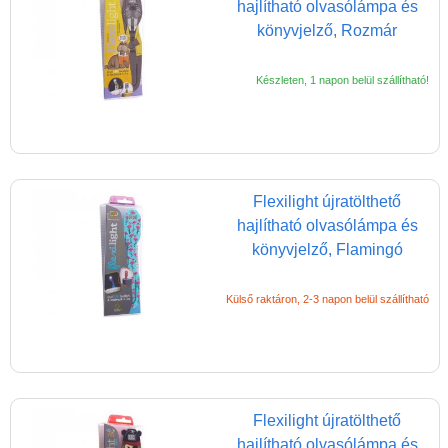
hajlítható olvasólámpa és
1-3 munkanapos kiszállítás
könyvjelző, Rozmár
5%-os törzsvásárlói
Készleten, 1 napon belül szállítható!
kedvezmény
Miért vásárolj nálunk?
Akiket támogatunk
Garancia
Flexilight újratölthető
hajlítható olvasólámpa és
Játék rendelés - Az internetes
könyvjelző, Flamingó
vásárlás előnyei
Reklamáció és Elállás
Külső raktáron, 2-3 napon belül szállítható
Flexilight újratölthető
hajlítható olvasólámpa és