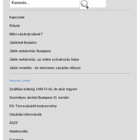
Kapcsolat
Rólunk
Miért vásárolj nálunk?
Játékbolt Budaörs
Játék webáruház Budapest
Játék webáruház, az online szórakozás helye
Játék rendelés - Az internetes vásárlás előnyei
Hasznos Linkek
Szállítási költség 1490 Ft-tól, de akár ingyen!
Személyes átvétel Budapest XI. kerület
5% Törzsvásárlói kedvezmény
Vásárlási információk
ÁSZF
Adatkezelés
Garancia