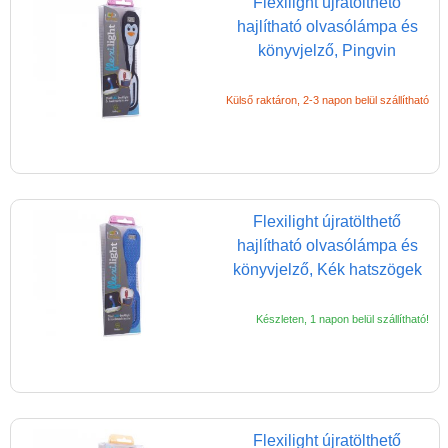
Flexilight újratölthető
Strandjátékok
hajlítható olvasólámpa és
könyvjelző, Pingvin
Szerelés, barkácsolás, kerti
kalandozás
Külső raktáron, 2-3 napon belül szállítható
Szerepjáték
(baba,autó,konyha,épület,..)
Tanulást segítő játék
Társasjáték
Flexilight újratölthető
Tudományos játék
hajlítható olvasólámpa és
könyvjelző, Kék hatszögek
Úti játékok, Utazó játékok
Ügyességi játékok
Készleten, 1 napon belül szállítható!
CSAK NÁLUNK - Egyedi
játékok
Flexilight újratölthető