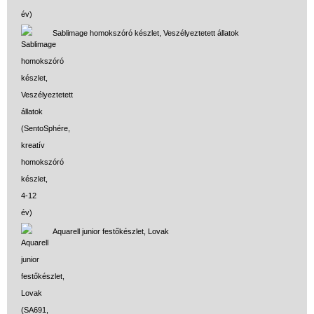
Sablimage homokszóró készlet, Veszélyeztetett állatok
Aquarell junior festőkészlet, Lovak