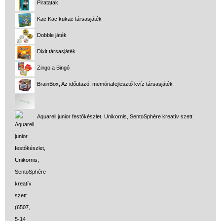
Piratatak
Kac Kac kukac társasjáték
Dobble játék
Dixit társasjáték
Zingo a Bingó
BrainBox, Az időutazó, memóriafejlesztő kvíz társasjáték
Aquarell junior festőkészlet, Unikornis, SentoSphére kreatív szett