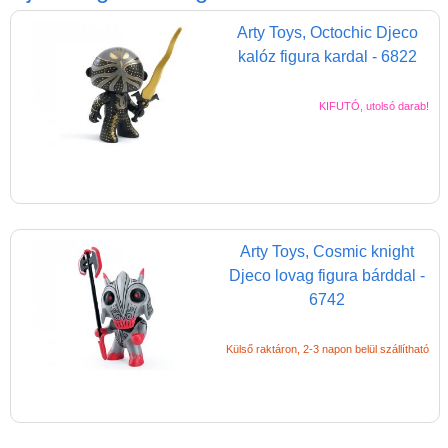
Játék hangszer
Arty Toys, Octochic Djeco
Futóbiciklik, rollerek
kalóz figura kardal - 6822
Gyerekszoba
KIFUTÓ, utolsó darab!
Intelligens gyurma
Iskolaszerek
Kerti játékok
Kreatív játék
Könyv
Arty Toys, Cosmic knight
Djeco lovag figura bárddal -
Licenszes TOP
6742
gyerekajándékok
Logikai játékok
Külső raktáron, 2-3 napon belül szállítható
LOGICO
LÜK