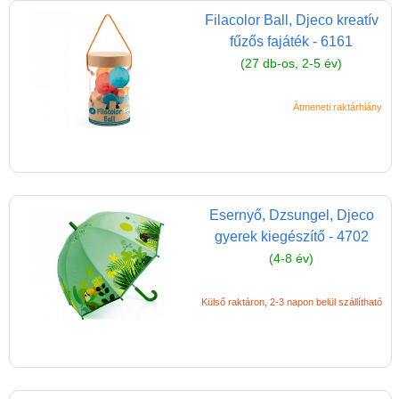
Magyar játékok
Filacolor Ball, Djeco kreatív
Montessori játékok
fűzős fajáték - 6161
Mozgásfejlesztő játékok
(27 db-os, 2-5 év)
Okos partijátékok
Átmeneti raktárhiány
Oktató játékok kutyáknak
Pasztell játékok
Papírszínház
Esernyő, Dzsungel, Djeco
Pixelhobby
gyerek kiegészítő - 4702
Puzzle
(4-8 év)
Spiegelburg játékok
Külső raktáron, 2-3 napon belül szállítható
Strandjátékok
Szerelés, barkácsolás, kerti
kalandozás
Szerepjáték