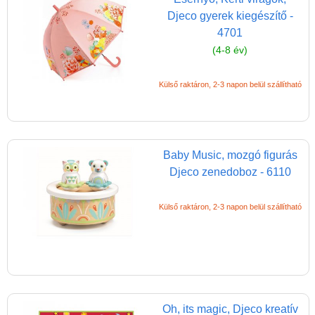
Miért vásárolj nálunk?
Djeco gyerek kiegészítő -
Akiket támogatunk
4701
(4-8 év)
Garancia
Játék rendelés - Az internetes
Külső raktáron, 2-3 napon belül szállítható
vásárlás előnyei
Reklamáció és Elállás
Baby Music, mozgó figurás
Djeco zenedoboz - 6110
Külső raktáron, 2-3 napon belül szállítható
Oh, its magic, Djeco kreatív