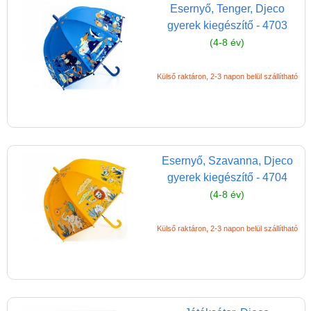
Esernyő, Tenger, Djeco
(baba,autó,konyha,épület,..)
gyerek kiegészítő - 4703
Tanulást segítő játék
(4-8 év)
Társasjáték
Külső raktáron, 2-3 napon belül szállítható
Tudományos játék
Úti játékok, Utazó játékok
Ügyességi játékok
CSAK NÁLUNK - Egyedi
Esernyő, Szavanna, Djeco
játékok
gyerek kiegészítő - 4704
(4-8 év)
Külső raktáron, 2-3 napon belül szállítható