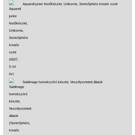
Aquarell junior festőkészlet, Unikornis, SentoSphére kreatív szett
Sablimage homokszóró készlet, Veszélyeztetett állatok