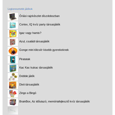
Legkeresettebb játékok
Óriási rajzkészlet díszdobozban
Cortex, IQ kvíz party társasjáték
Igaz vagy hamis?
Azul, családi társasjáték
Gonge mini tölcsér kisebb gyerekeknek
Piratatak
Kac Kac kukac társasjáték
Dobble játék
Dixit társasjáték
Zingo a Bingó
BrainBox, Az időutazó, memóriafejlesztő kvíz társasjáték