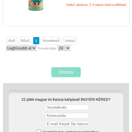
Külső raktáron, 2-3 napon belül szállítható
Első
Előző
1
Következő
Utolsó
Termék/oldal:
Vissza
22 játék magyar és francia kártyával! INGYEN! KÉRED?