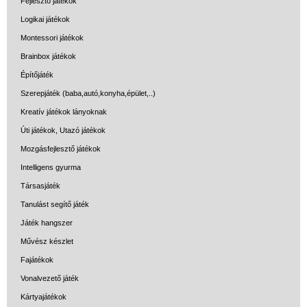
Fejlesztő játékok
Logikai játékok
Montessori játékok
Brainbox játékok
Építőjáték
Szerepjáték (baba,autó,konyha,épület,..)
Kreatív játékok lányoknak
Úti játékok, Utazó játékok
Mozgásfejlesztő játékok
Intelligens gyurma
Társasjáték
Tanulást segítő játék
Játék hangszer
Művész készlet
Fajátékok
Vonalvezető játék
Kártyajátékok