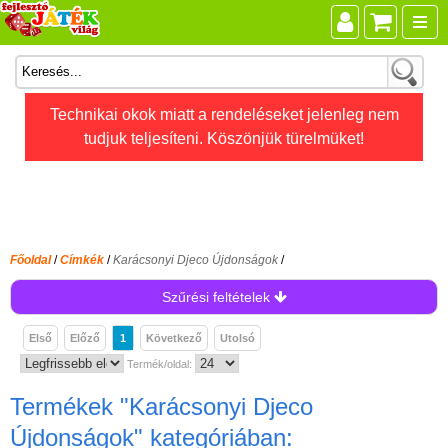
Összes játék
Technikai okok miatt a rendeléseket jelenleg nem
tudjuk teljesíteni. Köszönjük türelmüket!
Játékok életkor szerint
Legújabb Djeco játékok
AKTÍV szabadidő
Ajándéktárgyak
Főoldal
/
Címkék
/
Karácsonyi Djeco Újdonságok
/
Bébijátékok
Szűrési feltételek
Diafilm
Első
Előző
1
Következő
Utolsó
Építőjáték
Termék/oldal:
Foglalkoztató füzet
Termékek
"Karácsonyi Djeco
Fajátékok
Újdonságok"
kategóriában: