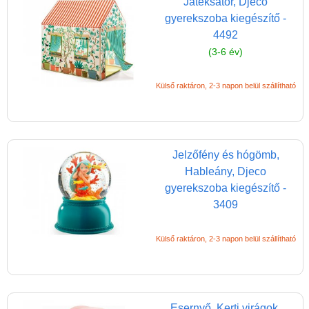
Játéksátor, Djeco
gyerekszoba kiegészítő -
4492
(3-6 év)
Külső raktáron, 2-3 napon belül szállítható
Vélemények
Jelzőfény és hógömb,
Adatkezelés
Hableány, Djeco
ÁSZF
gyerekszoba kiegészítő -
3409
Szállítási költség 1490 Ft-tól,
de akár INGYEN!
Külső raktáron, 2-3 napon belül szállítható
1-3 munkanapos kiszállítás
5%-os törzsvásárlói
kedvezmény
Esernyő, Kerti virágok,