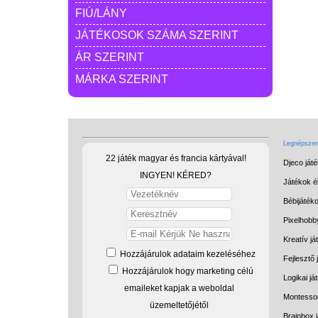
FIÚ/LÁNY
JÁTÉKOSOK SZÁMA SZERINT
ÁR SZERINT
MÁRKA SZERINT
Legnépszerű
22 játék magyar és francia kártyával!
Djeco ját
INGYEN! KÉRED?
Játékok él
Bébijáték
Pixelhobb
Kreatív já
Hozzájárulok adataim kezeléséhez
Fejlesztő 
Hozzájárulok hogy marketing célú
Logikai já
emaileket kapjak a weboldal
Montessor
üzemeltetőjétől
Brainbox 