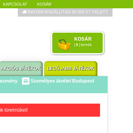
KAPCSOLAT
KOSÁR
INGYEN KISZÁLLÍTÁS 30.000 FT FELETT
Összes játék
KOSÁR
Játékok életkor szerint
[
0
] termék
Legújabb Djeco játékok
AKTÍV szabadidő
AKCIÓS JÁTÉKOK
LEGÚJABB JÁTÉKOK
Ajándéktárgyak
vezmény
Személyes átvétel Budapest
Bébijátékok
Diafilm
Építőjáték
ük türelmüket!
Foglalkoztató füzet
Fajátékok