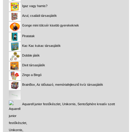
Igaz vagy hamis?
Azul, családi társasjáték
Gonge mini tölcsér kisebb gyerekeknek
Piratatak
Kac Kac kukac társasjáték
Dobble játék
Dixit társasjáték
Zingo a Bingó
BrainBox, Az időutazó, memóriafejlesztő kvíz társasjáték
Aquarell junior festőkészlet, Unikornis, SentoSphére kreatív szett