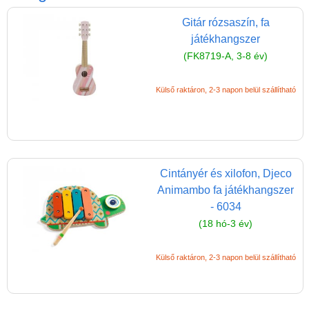
Fa babaház
Gitár rózsaszín, fa
Fa bébijátékok
játékhangszer
Fa építőjáték
(FK8719-A, 3-8 év)
Fa épületek
Külső raktáron, 2-3 napon belül szállítható
Fa építőkocka
Fa formaberakó,
formaillesztő
Fa hangszerek
Cintányér és xilofon, Djeco
Fa játék autó
Animambo fa játékhangszer
- 6034
Fa játék konyha
(18 hó-3 év)
Fa logikai játék
Külső raktáron, 2-3 napon belül szállítható
Fa készségfejlesztő
játékok
Fa kirakó, fa puzzle