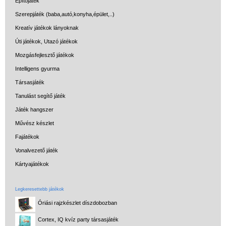
Építőjáték
Szerepjáték (baba,autó,konyha,épület,..)
Kreatív játékok lányoknak
Úti játékok, Utazó játékok
Mozgásfejlesztő játékok
Intelligens gyurma
Társasjáték
Tanulást segítő játék
Játék hangszer
Művész készlet
Fajátékok
Vonalvezető játék
Kártyajátékok
Legkeresettebb játékok
Óriási rajzkészlet díszdobozban
Cortex, IQ kvíz party társasjáték