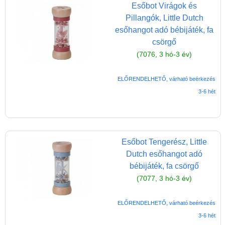
Esőbot Virágok és
Puzzle
Pillangók, Little Dutch
esőhangot adó bébijáték, fa
Spiegelburg játékok
csörgő
Strandjátékok
(7076, 3 hó-3 év)
Szerelés, barkácsolás, kerti
kalandozás
ELŐRENDELHETŐ, várható beérkezés
3-6 hét
Szerepjáték
(baba,autó,konyha,épület,..)
Tanulást segítő játék
Esőbot Tengerész, Little
Társasjáték
Dutch esőhangot adó
Tudományos játék
bébijáték, fa csörgő
(7077, 3 hó-3 év)
Úti játékok, Utazó játékok
Ügyességi játékok
ELŐRENDELHETŐ, várható beérkezés
CSAK NÁLUNK - Egyedi
3-6 hét