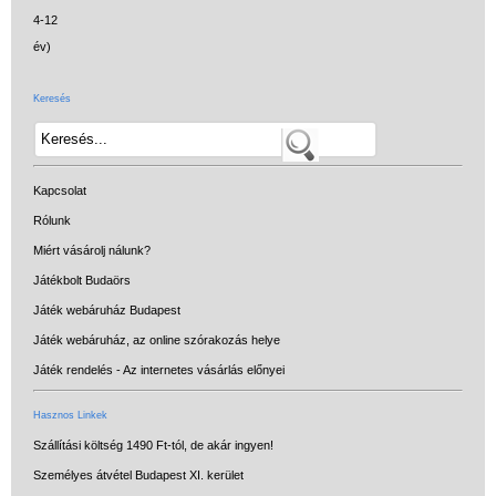
Keresés
Kapcsolat
Rólunk
Miért vásárolj nálunk?
Játékbolt Budaörs
Játék webáruház Budapest
Játék webáruház, az online szórakozás helye
Játék rendelés - Az internetes vásárlás előnyei
Hasznos Linkek
Szállítási költség 1490 Ft-tól, de akár ingyen!
Személyes átvétel Budapest XI. kerület