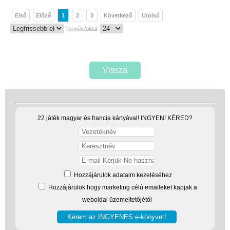
Első
Előző
1
2
3
Következő
Utolsó
Termék/oldal:
Vissza
22 játék magyar és francia kártyával! INGYEN! KÉRED?
Hozzájárulok adataim kezeléséhez
Hozzájárulok hogy marketing célú emaileket kapjak a
weboldal üzemeltetőjétől