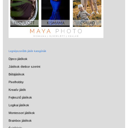
Legnépszerűbb játék kategóriák
Djeco játékok
Játékok életkor szerint
Bébijátékok
Pixelhobby
Kreatív játék
Fejlesztő játékok
Logikai játékok
Montessori játékok
Brainbox játékok