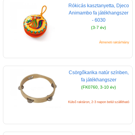
Rókicás kasztanyetta, Djeco
Licenszes TOP
Animambo fa játékhangszer
gyerekajándékok
- 6030
Logikai játékok
(3-7 év)
LOGICO
Átmeneti raktárhiány
LÜK
Magyar játékok
Montessori játékok
Csörgőkarika natúr színben,
fa játékhangszer
Mozgásfejlesztő játékok
(FK0760, 3-10 év)
Okos partijátékok
Oktató játékok kutyáknak
Külső raktáron, 2-3 napon belül szállítható
Pasztell játékok
Papírszínház
Pixelhobby