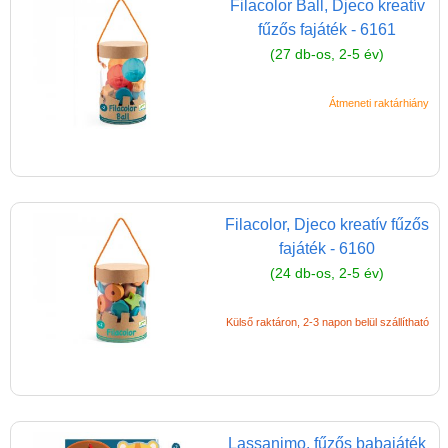
Filacolor Ball, Djeco kreatív
Mozgásfejlesztő játékok
fűzős fajáték - 6161
babáknak
(27 db-os, 2-5 év)
Pelenkázó táska
Pötyi játék babáknak
Átmeneti raktárhiány
Tejfog tartó
Toronyépítő kocka
Tüske építőjáték
Filacolor, Djeco kreatív fűzős
babáknak
fajáték - 6160
Ügyességi babajáték
(24 db-os, 2-5 év)
Vonalvezető játék
Külső raktáron, 2-3 napon belül szállítható
Babaruha, babatextil
Diafilm
Építőjáték
Lassanimo, fűzős babajáték
Foglalkoztató füzet