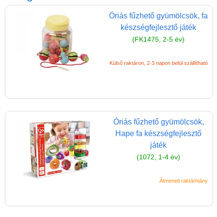
Babaágy kiegészítő
Óriás fűzhető gyümölcsök, fa
Baba hangszer
készségfejlesztő játék
Babajáték
(FK1475, 2-5 év)
Babakocsi játék
Külső raktáron, 2-3 napon belül szállítható
Babajármű
Babakönyv
Baba nyomda
Baba plüss
Óriás fűzhető gyümölcsök,
Hape fa készségfejlesztő
Babaúszás
játék
Baba zene
(1072, 1-4 év)
Baby puzzles, kirakós,
Átmeneti raktárhiány
párosító
Csörgő, rágóka, alvóka