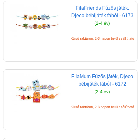
Dominó, memória játék
FilaFriends Fűzős játék,
babáknak
Djeco bébijáték fából - 6173
Első társasjáték
(2-4 év)
Építőjáték babáknak
Külső raktáron, 2-3 napon belül szállítható
Érzékelő játék, tapintás
fejlesztő játék
Étkészlet
Fejlesztő-oktató játékok
FilaMum Fűzős játék, Djeco
Formaberakó,
bébijáték fából - 6172
formabeillesztő
(2-4 év)
Fürdőjáték, pancsoló
Külső raktáron, 2-3 napon belül szállítható
Fűzős játék, pattintós
játék
Golyópálya babáknak,
golyóvezető, kalapálós