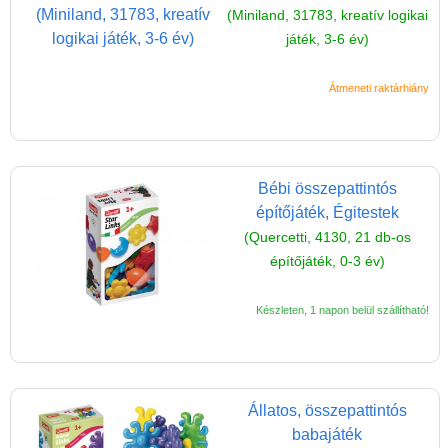
(Miniland, 31783, kreatív logikai
játék, 3-6 év)
Átmeneti raktárhiány
Bébi összepattintós
építőjáték, Égitestek
(Quercetti, 4130, 21 db-os
építőjáték, 0-3 év)
Készleten, 1 napon belül szállítható!
Állatos, összepattintós
babajáték