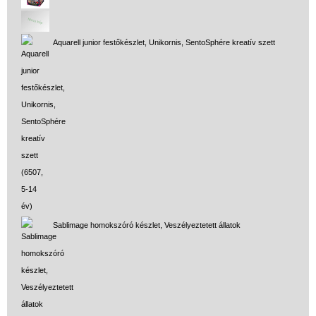
Aquarell junior festőkészlet, Unikornis, SentoSphére kreatív szett
Sablimage homokszóró készlet, Veszélyeztetett állatok