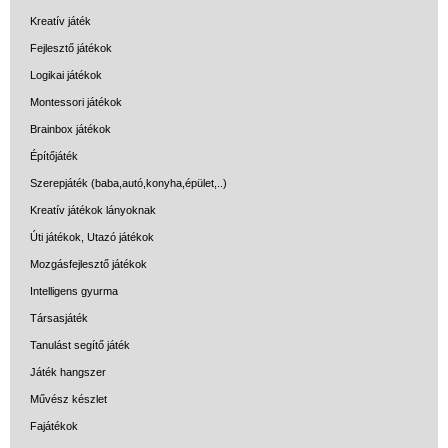
Kreatív játék
Fejlesztő játékok
Logikai játékok
Montessori játékok
Brainbox játékok
Építőjáték
Szerepjáték (baba,autó,konyha,épület,..)
Kreatív játékok lányoknak
Úti játékok, Utazó játékok
Mozgásfejlesztő játékok
Intelligens gyurma
Társasjáték
Tanulást segítő játék
Játék hangszer
Művész készlet
Fajátékok