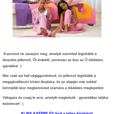
Magyar játékok
Montessori játékok
Mozgásfejlesztő játékok
Okos partijátékok
Oktató játékok kutyáknak
Pasztell játékok
A sorrend ne zavarjon meg, amelyik szerinted leginkább a
Papírszínház
lányodra jellemző, Őt érdeklő, pontosan az lesz az Ő tökéletes
Pixelhobby
ajándéka! :)
Puzzle
Már csak azt kell végiggondolnod, mi jellemző leginkább a
Spiegelburg játékok
megajándékozni kívánt lánykára, és az alapján már sokkal
könnyebb lesz megkeresned számára a tökéletes meglepetést.
Strandjátékok
Válogass és csapj le arra, amelyik megtetszik - garantáltan találsz
Szerelés, barkácsolás, kerti
kedvencet! :)
kalandozás
KLIKK A KÉPRE ÉS lásd a teljes kínálatot!
Szerepjáték