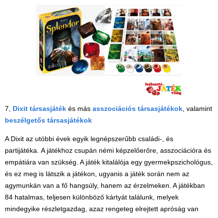
7,
Dixit társasjáték
és más
asszociációs társasjátékok
, valamint
beszélgetős társasjátékok
A Dixit az utóbbi évek egyik legnépszerűbb családi-, és
partijátéka. A játékhoz csupán némi képzelőerőre, asszociációra és
empátiára van szükség. A játék kitalálója egy gyermekpszichológus,
és ez meg is látszik a játékon, ugyanis a játék során nem az
agymunkán van a fő hangsúly, hanem az érzelmeken. A játékban
84 hatalmas, teljesen különböző kártyát találunk, melyek
mindegyike részletgazdag, azaz rengeteg elrejtett apróság van