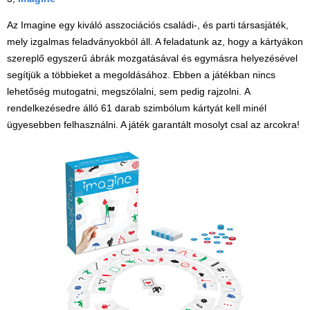
Az Imagine egy kiváló asszociációs családi-, és parti társasjáték,
mely izgalmas feladványokból áll. A feladatunk az, hogy a kártyákon
szereplő egyszerű ábrák mozgatásával és egymásra helyezésével
segítjük a többieket a megoldásához. Ebben a játékban nincs
lehetőség mutogatni, megszólalni, sem pedig rajzolni. A
rendelkezésedre álló 61 darab szimbólum kártyát kell minél
ügyesebben felhasználni. A játék garantált mosolyt csal az arcokra!