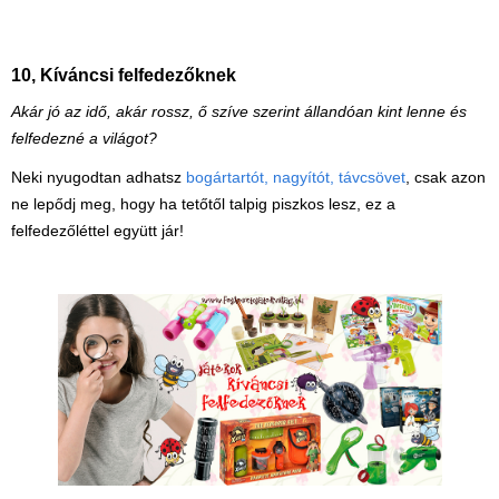
10, Kíváncsi felfedezőknek
Akár jó az idő, akár rossz, ő szíve szerint állandóan kint lenne és
felfedezné a világot?
Neki nyugodtan adhatsz
bogártartót, nagyítót, távcsövet
, csak azon
ne lepődj meg, hogy ha tetőtől talpig piszkos lesz, ez a
felfedezőléttel együtt jár!