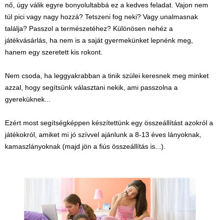
Játék hangszer
nő, úgy válik egyre bonyolultabbá ez a kedves feladat. Vajon nem
túl pici vagy nagy hozzá? Tetszeni fog neki? Vagy unalmasnak
Futóbiciklik, rollerek
találja? Passzol a természetéhez? Különösen nehéz a
Gyerekszoba
játékvásárlás, ha nem is a saját gyermekünket lepnénk meg,
hanem egy szeretett kis rokont.
Intelligens gyurma
Iskolaszerek
Nem csoda, ha leggyakrabban a tinik szülei keresnek meg minket
azzal, hogy segítsünk választani nekik, ami passzolna a
Kerti játékok
gyereküknek...
Kreatív játék
Ezért most segítségképpen készítettünk egy összeállítást azokról a
Könyv
játékokról, amiket mi jó szívvel ajánlunk a 8-13 éves lányoknak,
Licenszes TOP
kamaszlányoknak (majd jön a fiús összeállítás is...).
gyerekajándékok
Logikai játékok
LOGICO
LÜK