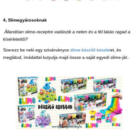
4, Slimegyárosoknak
Állandóan slime-receptre vadászik a neten és a fél lakás ragad a
kísérleteitől?
Szerezz be neki egy szivárványos
slime készítő készlet
et, és
meglátod, imádattal kutyulja majd össze a saját egyedi slime-ját..