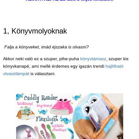
(baba,autó,konyha,épület,..)
Tanulást segítő játék
Társasjáték
1, Könyvmolyoknak
Tudományos játék
Falja a könyveket, imád éjszaka is olvasni?
Úti játékok, Utazó játékok
Akkor neki való ez a szuper, pihe-puha
könyvtámasz
, szuper kis
Ügyességi játékok
könyvkanapé, ami mellé érdemes egy igazán trendi
hajlítható
CSAK NÁLUNK - Egyedi
olvasólámpát
is választani.
játékok