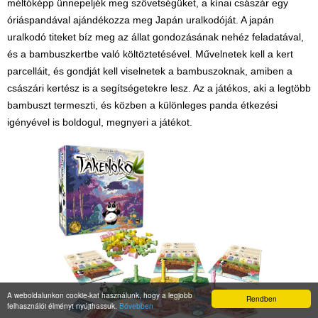
méltóképp ünnepeljék meg szövetségüket, a kínai császár egy
óriáspandával ajándékozza meg Japán uralkodóját. A japán
uralkodó titeket bíz meg az állat gondozásának nehéz feladatával,
és a bambuszkertbe való költöztetésével. Művelnetek kell a kert
parcelláit, és gondját kell viselnetek a bambuszoknak, amiben a
császári kertész is a segítségetekre lesz. Az a játékos, aki a legtöbb
bambuszt termeszti, és közben a különleges panda étkezési
igényével is boldogul, megnyeri a játékot.
A weboldalunkon cookie-kat használunk, hogy a legjobb
Rendben
felhasználói élményt nyújthassuk.
Bővebben