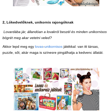
2, Lókedvelőknek, unikornis rajongóknak
Lovardába jár, állandóan a lovakról beszél és minden unikornisos
bögrét meg akar vetetni veled?
Akkor lepd meg egy
lovas
-
unikornisos
játékkal: van itt társas,
Vélemények
puzzle, sőt, akár maga is színesre pingálhatja a kedvenc állatát.
Adatkezelés
ÁSZF
Szállítási költség 1490 Ft-tól,
de akár INGYEN!
1-3 munkanapos kiszállítás
5%-os törzsvásárlói
kedvezmény