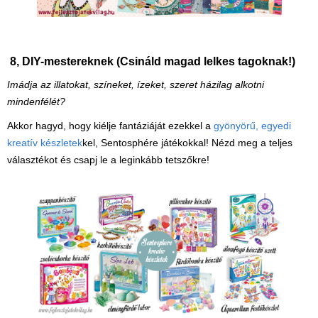
8,
DIY-mestereknek (Csináld magad lelkes tagoknak!)
Imádja az illatokat, színeket, ízeket, szeret házilag alkotni
mindenfélét?
A
kkor hagyd, hogy kiélje fantáziáját ezekkel a
gyönyörű, egyedi
kreatív készletek
kel, Sentosphére játékokkal! Nézd meg a teljes
választékot és csapj le a leginkább tetszőkre!