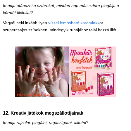
Imádja utánozni a sztárokat, minden nap más színre pingálja a
körmét filctollal?
Vegyél neki inkább ilyen
vízzel lemosható körömlakk
ot
szupercsajos színekben, mindegyik ruhájához talál hozzá illőt.
12, Kreatív játékok megszállottjainak
Imádja rajzolni, pingálni, ragasztgatni, alkotni?