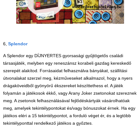
6,
Splendor
A Splendor egy DÍJNYERTES gyorsasági gyűjtögetős családi
társasjáték, melyben egy reneszánsz korabeli gazdag kereskedő
szerepét alakítod. Forrásaidat felhasználva bányákat, szállítási
útvonalakat szerzel meg, kézműveseket alkalmazol, hogy a nyers
drágaköveidből gyönyörű ékszereket készíttethess el. A játék
folyamán a játékosok ékkő, vagy Arany Joker zsetonokat szereznek
meg. A zsetonok felhasználásával fejlődéskártyák vásárolhatóak
meg, amelyek tekintélypontokat és/vagy bónuszokat érnek. Ha egy
játékos eléri a 15 tekintélypontot, a forduló véget ér, és a legtöbb
tekintélyponttal rendelkező játékos a győztes.