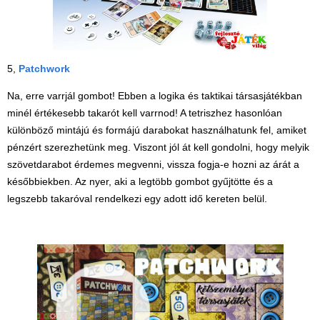
5,
Patchwork
Na, erre varrjál gombot! Ebben a logika és taktikai társasjátékban
minél értékesebb takarót kell varrnod! A tetriszhez hasonlóan
különböző mintájú és formájú darabokat használhatunk fel, amiket
pénzért szerezhetünk meg. Viszont jól át kell gondolni, hogy melyik
szövetdarabot érdemes megvenni, vissza fogja-e hozni az árát a
későbbiekben. Az nyer, aki a legtöbb gombot gyűjtötte és a
legszebb takaróval rendelkezi egy adott idő kereten belül.