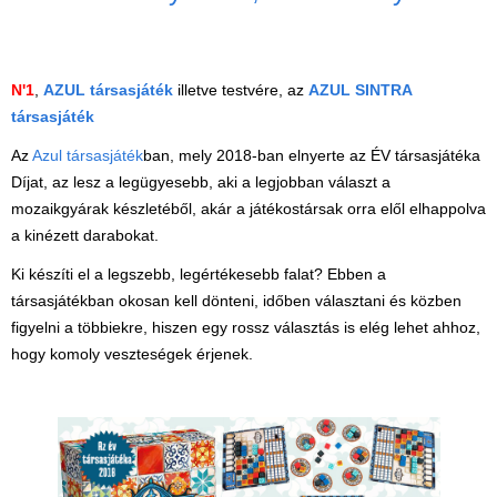
N'1
,
AZUL társasjáték
illetve testvére, az
AZUL SINTRA
társasjáték
Az
Azul társasjáték
ban, mely 2018-ban elnyerte az ÉV társasjátéka
Díjat, az lesz a legügyesebb, aki a legjobban választ a
mozaikgyárak készletéből, akár a játékostársak orra elől elhappolva
a kinézett darabokat.
Ki készíti el a legszebb, legértékesebb falat?
Ebben a
társasjátékban okosan kell dönteni, időben választani és közben
figyelni a többiekre, hiszen egy rossz választás is elég lehet ahhoz,
hogy komoly veszteségek érjenek.