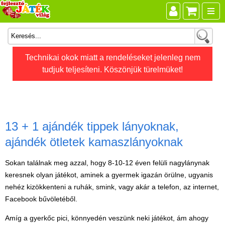
Összes játék
Technikai okok miatt a rendeléseket jelenleg nem
tudjuk teljesíteni. Köszönjük türelmüket!
Játékok életkor szerint
Legújabb Djeco játékok
AKTÍV szabadidő
Ajándéktárgyak
13 + 1 ajándék tippek lányoknak,
ajándék ötletek kamaszlányoknak
Bébijátékok
Diafilm
Sokan találnak meg azzal, hogy 8-10-12 éven felüli nagylánynak
keresnek olyan játékot, aminek a gyermek igazán örülne, ugyanis
Építőjáték
nehéz kizökkenteni a ruhák, smink, vagy akár a telefon, az internet,
Foglalkoztató füzet
Facebook bűvöletéből.
Fajátékok
Amíg a gyerkőc pici, könnyedén veszünk neki játékot, ám ahogy