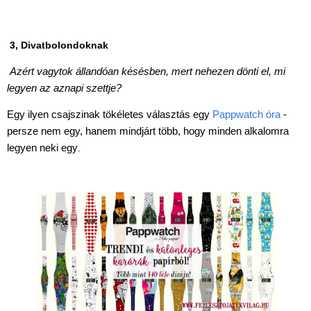
Miért vásárolj nálunk?
Akiket támogatunk
3, Divatbolondoknak
Garancia
Azért vagytok állandóan késésben, mert nehezen dönti el, mi
Játék rendelés - Az internetes
legyen az aznapi szettje?
vásárlás előnyei
Egy ilyen csajszinak tökéletes választás egy
Pappwatch óra
-
Reklamáció és Elállás
persze nem egy, hanem mindjárt több, hogy minden alkalomra
legyen neki egy
.