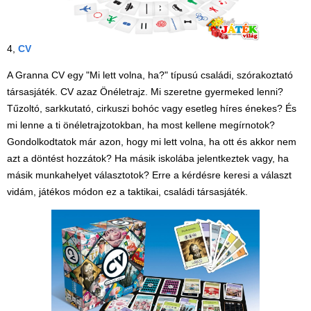
4,
CV
A Granna CV egy "Mi lett volna, ha?" típusú családi, szórakoztató
társasjáték. CV azaz Önéletrajz. Mi szeretne gyermeked lenni?
Tűzoltó, sarkkutató, cirkuszi bohóc vagy esetleg híres énekes? És
mi lenne a ti önéletrajzotokban, ha most kellene megírnotok?
Gondolkodtatok már azon, hogy mi lett volna, ha ott és akkor nem
azt a döntést hozzátok? Ha másik iskolába jelentkeztek vagy, ha
másik munkahelyet választotok? Erre a kérdésre keresi a választ
vidám, játékos módon ez a taktikai, családi társasjáték.