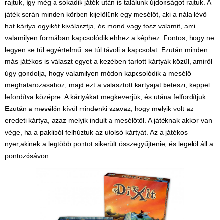
rajtuk, így még a sokadik játék után is találunk újdonságot rajtuk. A
játék során minden körben kijelölünk egy mesélőt, aki a nála lévő
hat kártya egyikét kiválasztja, és mond vagy tesz valamit, ami
valamilyen formában kapcsolódik ehhez a képhez. Fontos, hogy ne
legyen se túl egyértelmű, se túl távoli a kapcsolat. Ezután minden
más játékos is választ egyet a kezében tartott kártyák közül, amiről
úgy gondolja, hogy valamilyen módon kapcsolódik a mesélő
meghatározásához, majd ezt a választott kártyáját beteszi, képpel
lefordítva középre. A kártyákat megkeverjük, és utána felfordítjuk.
Ezután a mesélőn kívül mindenki szavaz, hogy melyik volt az
eredeti kártya, azaz melyik indult a mesélőtől. A játéknak akkor van
vége, ha a pakliból felhúztuk az utolsó kártyát. Az a játékos
nyer,akinek a legtöbb pontot sikerült összegyűjtenie, és legelöl áll a
pontozósávon.