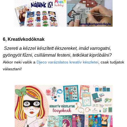
6, Kreatívkodókn
ak
Szereti a kézzel készített ékszereket, imád varrogatni,
gyöngyöt fűzni, csillámmal festeni, tetkókat kipróbálni?
Akkor neki valók a
Djeco varázslatos kreatív készletei
, csak tudjatok
választani!