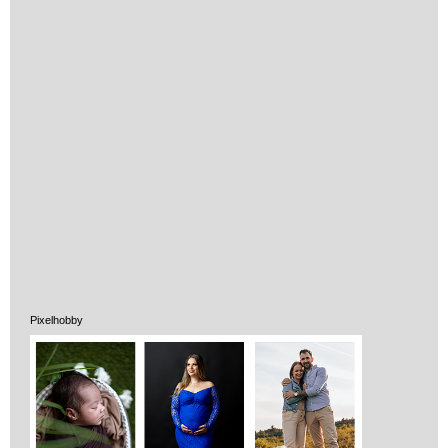
Strandjátékok
Szerelés, barkácsolás, kerti
kalandozás
Szerepjáték
(baba,autó,konyha,épület,..)
Tanulást segítő játék
Társasjáték
Tudományos játék
Úti játékok, Utazó játékok
Pixelhobby
Ügyességi játékok
CSAK NÁLUNK - Egyedi
játékok