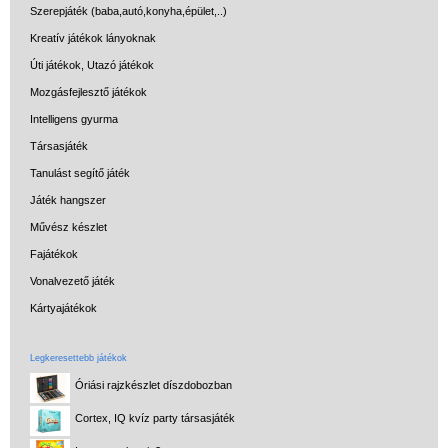
de akár INGYEN!
Szerepjáték (baba,autó,konyha,épület,..)
Kreatív játékok lányoknak
1-3 munkanapos kiszállítás
Úti játékok, Utazó játékok
5%-os törzsvásárlói
Mozgásfejlesztő játékok
kedvezmény
Intelligens gyurma
Miért vásárolj nálunk?
Társasjáték
Akiket támogatunk
Tanulást segítő játék
Játék hangszer
Garancia
Művész készlet
Játék rendelés - Az internetes
Fajátékok
vásárlás előnyei
Vonalvezető játék
Reklamáció és Elállás
Kártyajátékok
Legkeresettebb játékok
Óriási rajzkészlet díszdobozban
Cortex, IQ kvíz party társasjáték