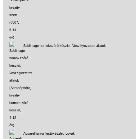
Sablimage homokszóró készlet, Veszélyeztetett állatok
Aquarell junior festőkészlet, Lovak