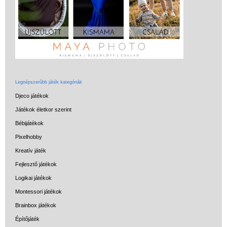
Legnépszerűbb játék kategóriák
Djeco játékok
Játékok életkor szerint
Bébijátékok
Pixelhobby
Kreatív játék
Fejlesztő játékok
Vélemények
Logikai játékok
Adatkezelés
Montessori játékok
ÁSZF
Brainbox játékok
Szállítási költség 1490 Ft-tól,
Építőjáték