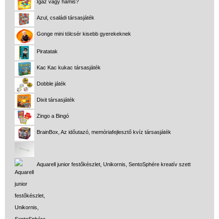
Igaz vagy hamis?
Azul, családi társasjáték
Gonge mini tölcsér kisebb gyerekeknek
Piratatak
Kac Kac kukac társasjáték
Dobble játék
Dixit társasjáték
Zingo a Bingó
BrainBox, Az időutazó, memóriafejlesztő kvíz társasjáték
Aquarell junior festőkészlet, Unikornis, SentoSphére kreatív szett