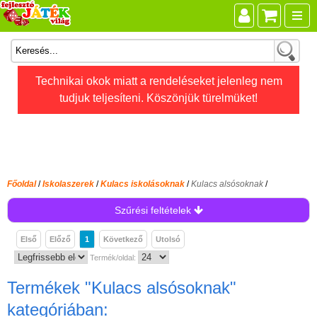
Összes játék
Technikai okok miatt a rendeléseket jelenleg nem
tudjuk teljesíteni. Köszönjük türelmüket!
Játékok életkor szerint
Legújabb Djeco játékok
AKTÍV szabadidő
Ajándéktárgyak
Főoldal
/
Iskolaszerek
/
Kulacs iskolásoknak
/
Kulacs alsósoknak
/
Bébijátékok
Szűrési feltételek
Diafilm
Első
Előző
1
Következő
Utolsó
Építőjáték
Termék/oldal:
Foglalkoztató füzet
Termékek
"Kulacs alsósoknak"
Fajátékok
kategóriában: