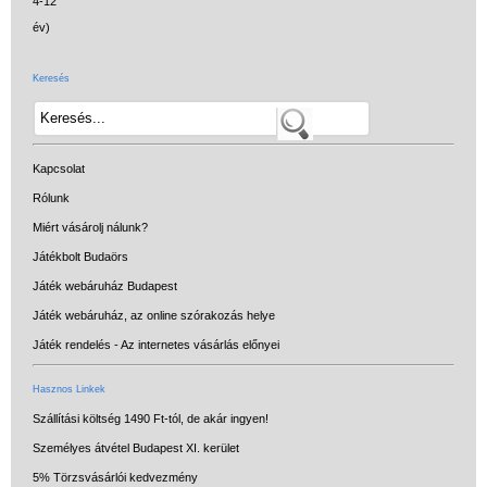
Keresés
Kapcsolat
Rólunk
Miért vásárolj nálunk?
Játékbolt Budaörs
Játék webáruház Budapest
Játék webáruház, az online szórakozás helye
Játék rendelés - Az internetes vásárlás előnyei
Hasznos Linkek
Szállítási költség 1490 Ft-tól, de akár ingyen!
Személyes átvétel Budapest XI. kerület
5% Törzsvásárlói kedvezmény