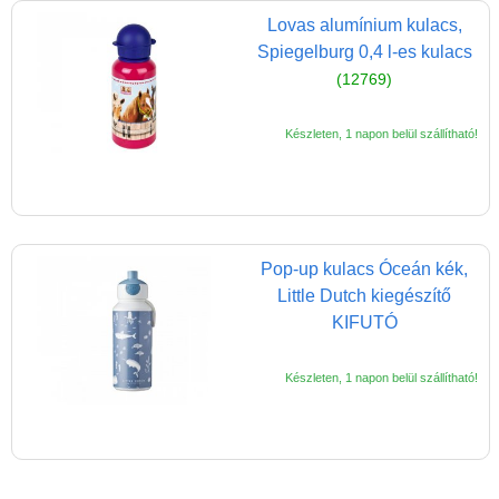
olvasólámpa és
Lovas alumínium kulacs,
könyvjelző
Spiegelburg 0,4 l-es kulacs
Flexistand hajlítható
(12769)
mobiltartó
Kulacs iskolásoknak
Készleten, 1 napon belül szállítható!
Kulacs alsósoknak
Kulacs felsősöknek,
tiniknek
Pop-up kulacs Óceán kék,
Uzsonnás táska,
Little Dutch kiegészítő
uzsonnás doboz
KIFUTÓ
Kerti játékok
Készleten, 1 napon belül szállítható!
Kreatív játék
Könyv
Licenszes TOP
gyerekajándékok