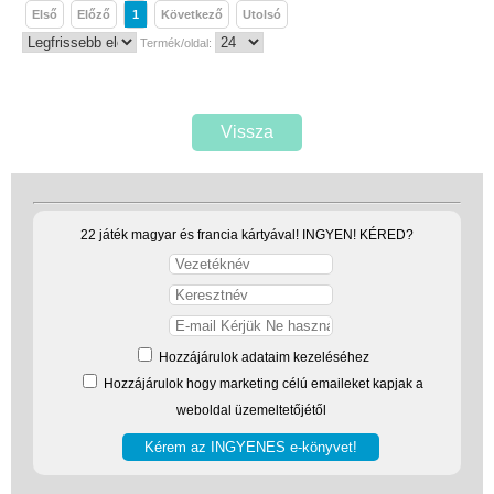
Első
Előző
1
Következő
Utolsó
Logikai játékok
Termék/oldal:
LOGICO
LÜK
Vissza
Magyar játékok
Montessori játékok
Mozgásfejlesztő játékok
22 játék magyar és francia kártyával! INGYEN! KÉRED?
Okos partijátékok
Oktató játékok kutyáknak
Pasztell játékok
Hozzájárulok adataim kezeléséhez
Papírszínház
Hozzájárulok hogy marketing célú emaileket kapjak a
weboldal üzemeltetőjétől
Pixelhobby
Puzzle
Spiegelburg játékok