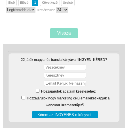
Garancia
Első
Előző
1
Következő
Utolsó
Termék/oldal:
Játék rendelés - Az internetes
vásárlás előnyei
Reklamáció és Elállás
Vissza
22 játék magyar és francia kártyával! INGYEN! KÉRED?
Hozzájárulok adataim kezeléséhez
Hozzájárulok hogy marketing célú emaileket kapjak a
weboldal üzemeltetőjétől