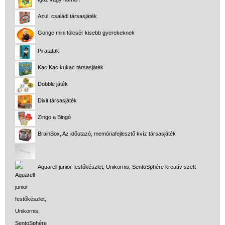
Azul, családi társasjáték
Gonge mini tölcsér kisebb gyerekeknek
Piratatak
Kac Kac kukac társasjáték
Dobble játék
Dixit társasjáték
Zingo a Bingó
BrainBox, Az időutazó, memóriafejlesztő kvíz társasjáték
Aquarell junior festőkészlet, Unikornis, SentoSphére kreatív szett