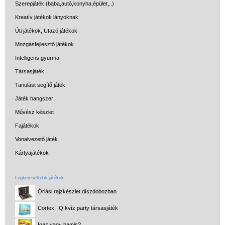
Szerepjáték (baba,autó,konyha,épület,..)
Kreatív játékok lányoknak
Úti játékok, Utazó játékok
Mozgásfejlesztő játékok
Intelligens gyurma
Társasjáték
Tanulást segítő játék
Játék hangszer
Művész készlet
Fajátékok
Vonalvezető játék
Kártyajátékok
Legkeresettebb játékok
Óriási rajzkészlet díszdobozban
Cortex, IQ kvíz party társasjáték
Igaz vagy hamis?