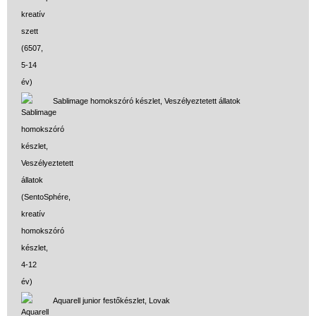
Sablimage homokszóró készlet, Veszélyeztetett állatok
Aquarell junior festőkészlet, Lovak