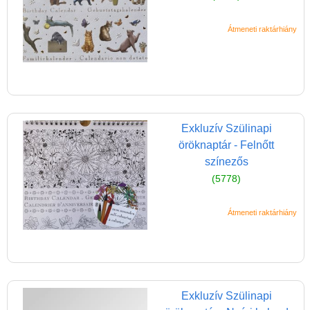
kisiskolásoknak (6-12 év)
Átmeneti raktárhiány
Foglalkoztató,
készségfejlesztő füzetek
Ifjúsági regény (12-18 év)
Könyv felnőtteknek
Idegen nyelvű könyvek
Exkluzív Szülinapi
öröknaptár - Felnőtt
Licenszes TOP
színezős
gyerekajándékok
(5778)
Logikai játékok
LOGICO
Átmeneti raktárhiány
LÜK
Magyar játékok
Montessori játékok
Exkluzív Szülinapi
Mozgásfejlesztő játékok