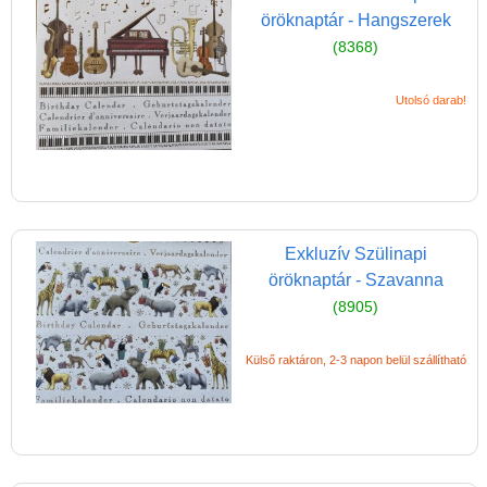
öröknaptár - Hangszerek
Társasjáték
(8368)
Tudományos játék
Úti játékok, Utazó játékok
Utolsó darab!
Ügyességi játékok
CSAK NÁLUNK - Egyedi
játékok
Exkluzív Szülinapi
öröknaptár - Szavanna
(8905)
Külső raktáron, 2-3 napon belül szállítható