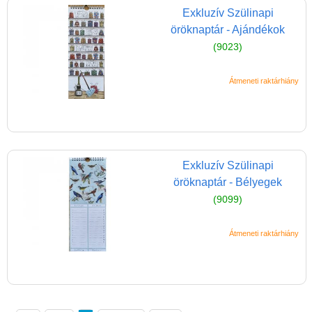
Exkluzív Szülinapi
öröknaptár - Ajándékok
(9023)
Átmeneti raktárhiány
Vélemények
Adatkezelés
ÁSZF
Szállítási költség 1490 Ft-tól,
Exkluzív Szülinapi
de akár INGYEN!
öröknaptár - Bélyegek
(9099)
1-3 munkanapos kiszállítás
5%-os törzsvásárlói
Átmeneti raktárhiány
kedvezmény
Miért vásárolj nálunk?
Akiket támogatunk