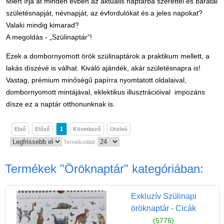
Miért írja át minden évben az aktuális naptárba szerettei és barátai
Játék hangszer
születésnapját, névnapját, az évfordulókat és a jeles napokat?
Futóbiciklik, rollerek
Valaki mindig kimarad?
A megoldás - „Szülinaptár”!
Gyerekszoba
Intelligens gyurma
Ezek a dombornyomott örök szülinaptárok a praktikum mellett, a
lakás díszévé is válhat. Kiváló ajándék, akár születésnapra is!
Iskolaszerek
Vastag, prémium minőségű papírra nyomtatott oldalaival,
Kerti játékok
dombornyomott mintájával, eklektikus illusztrációival impozáns
dísze ez a naptár otthonunknak is.
Kreatív játék
Könyv
Első
Előző
1
Következő
Utolsó
Öröknaptár
Termék/oldal:
Lapozgatók, első
Termékek
"Öröknaptár"
kategóriában:
mesekönyvek (0-2 év)
Mesekönyvek ovisoknak
Exkluzív Szülinapi
(3-6 év)
öröknaptár - Cicák
Mesekönyvek, könyvek
(5776)