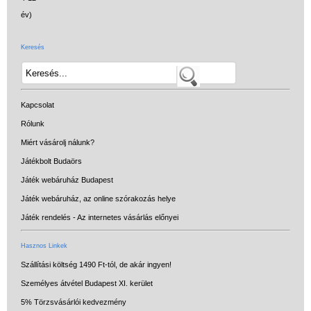
Keresés
Kapcsolat
Rólunk
Miért vásárolj nálunk?
Játékbolt Budaörs
Játék webáruház Budapest
Játék webáruház, az online szórakozás helye
Játék rendelés - Az internetes vásárlás előnyei
Hasznos Linkek
Szállítási költség 1490 Ft-tól, de akár ingyen!
Személyes átvétel Budapest XI. kerület
5% Törzsvásárlói kedvezmény