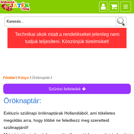
Összes játék
Technikai okok miatt a rendeléseket jelenleg nem
tudjuk teljesíteni. Köszönjük türelmüket!
Játékok életkor szerint
Legújabb Djeco játékok
AKTÍV szabadidő
Ajándéktárgyak
Főoldal
/
Könyv
/
Öröknaptár
/
Bébijátékok
Szűrési feltételek
Diafilm
Öröknaptár:
Építőjáték
Exkluzív szülinapi öröknaptárak Hollandiából, ami tökéletes
Foglalkoztató füzet
megoldás arra, hogy többé ne feledkezz meg szeretteid
Fajátékok
szülinapjáról!