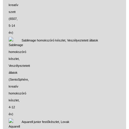
Sablimage homokszóró készlet, Veszélyeztetett állatok
Aquarell junior festőkészlet, Lovak