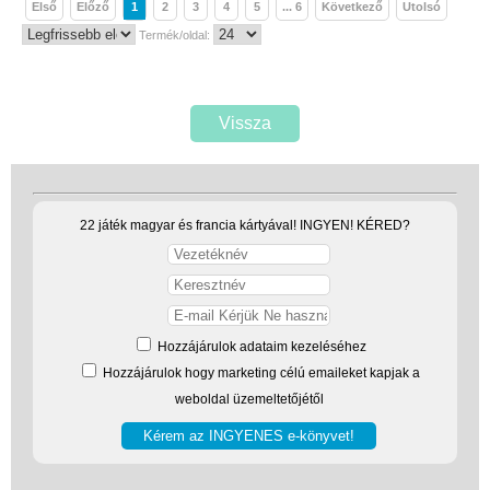
Első
Előző
1
2
3
4
5
... 6
Következő
Utolsó
Termék/oldal:
Vissza
22 játék magyar és francia kártyával! INGYEN! KÉRED?
Hozzájárulok adataim kezeléséhez
Hozzájárulok hogy marketing célú emaileket kapjak a
weboldal üzemeltetőjétől