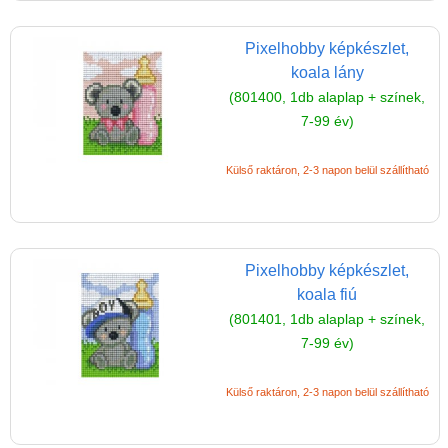
Pixelhobby
ajándékdoboz
Pixelhobby képkészlet,
Pixelhobby ötletfüzetek
koala lány
(801400, 1db alaplap + színek,
Pixelhobby képkeret
7-99 év)
Pixel készletek (1 vagy
több alaplapos szettek)
Külső raktáron, 2-3 napon belül szállítható
PIXEL szett - 1
alaplapos
PIXEL szett - 2
Pixelhobby képkészlet,
alaplapos
koala fiú
PIXEL szett - 3
(801401, 1db alaplap + színek,
alaplapos
7-99 év)
PIXEL szett - 4
Külső raktáron, 2-3 napon belül szállítható
alaplapos
PIXEL szett - 36