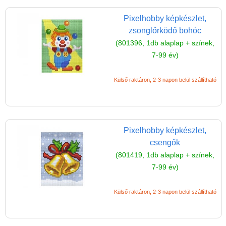
ÁSZF
Pixelhobby képkészlet,
zsonglőrködő bohóc
Szállítási költség 1490 Ft-tól,
(801396, 1db alaplap + színek,
de akár INGYEN!
7-99 év)
1-3 munkanapos kiszállítás
5%-os törzsvásárlói
Külső raktáron, 2-3 napon belül szállítható
kedvezmény
Miért vásárolj nálunk?
Akiket támogatunk
Pixelhobby képkészlet,
csengők
Garancia
(801419, 1db alaplap + színek,
Játék rendelés - Az internetes
7-99 év)
vásárlás előnyei
Külső raktáron, 2-3 napon belül szállítható
Reklamáció és Elállás