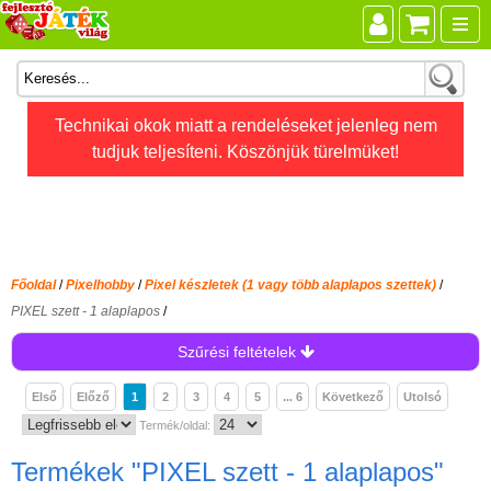
Összes játék
Technikai okok miatt a rendeléseket jelenleg nem
tudjuk teljesíteni. Köszönjük türelmüket!
Játékok életkor szerint
Legújabb Djeco játékok
AKTÍV szabadidő
Ajándéktárgyak
Főoldal
/
Pixelhobby
/
Pixel készletek (1 vagy több alaplapos szettek)
/
Bébijátékok
PIXEL szett - 1 alaplapos
/
Diafilm
Szűrési feltételek
Építőjáték
Első
Előző
1
2
3
4
5
... 6
Következő
Utolsó
Foglalkoztató füzet
Termék/oldal:
Fajátékok
Termékek
"PIXEL szett - 1 alaplapos"