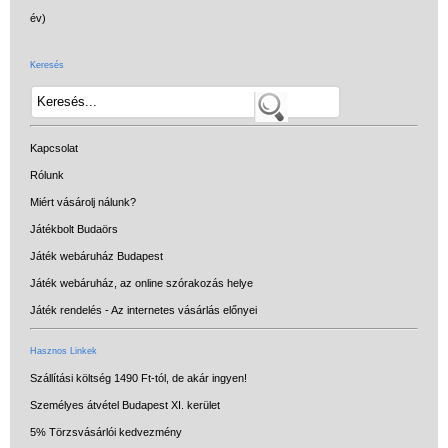
Keresés
Kapcsolat
Rólunk
Miért vásárolj nálunk?
Játékbolt Budaörs
Játék webáruház Budapest
Játék webáruház, az online szórakozás helye
Játék rendelés - Az internetes vásárlás előnyei
Hasznos Linkek
Szállítási költség 1490 Ft-tól, de akár ingyen!
Személyes átvétel Budapest XI. kerület
5% Törzsvásárlói kedvezmény