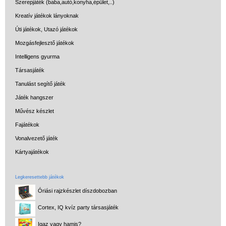
Szerepjáték (baba,autó,konyha,épület,..)
Kreatív játékok lányoknak
Úti játékok, Utazó játékok
Mozgásfejlesztő játékok
Intelligens gyurma
Társasjáték
Tanulást segítő játék
Játék hangszer
Művész készlet
Fajátékok
Vonalvezető játék
Kártyajátékok
Legkeresettebb játékok
Óriási rajzkészlet díszdobozban
Cortex, IQ kvíz party társasjáték
Igaz vagy hamis?