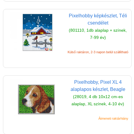
Magyar játékok
Montessori játékok
Pixelhobby képkészlet, Téli
Mozgásfejlesztő játékok
csendélet
(801110, 1db alaplap + színek,
Okos partijátékok
7-99 év)
Oktató játékok kutyáknak
Külső raktáron, 2-3 napon belül szállítható
Pasztell játékok
Papírszínház
Pixelhobby
Pixelhobby, Pixel XL 4
Pixelhobby húsvéti tojás
alaplapos készlet, Beagle
Pixel kulcstartó
(28019, 4 db 10x12 cm-es
alaplap, XL színek, 4-10 év)
Pixel XL
Pixel mosaic
Átmeneti raktárhiány
Pixelhobby csipesz