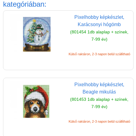
Játék hangszer
kategóriában:
Futóbiciklik, rollerek
Pixelhobby képkészlet,
Gyerekszoba
Karácsonyi hógömb
(801454 1db alaplap + színek,
Intelligens gyurma
7-99 év)
Iskolaszerek
Külső raktáron, 2-3 napon belül szállítható
Kerti játékok
Kreatív játék
Könyv
Pixelhobby képkészlet,
Licenszes TOP
Beagle mikulás
gyerekajándékok
(801453 1db alaplap + színek,
Logikai játékok
7-99 év)
LOGICO
Külső raktáron, 2-3 napon belül szállítható
LÜK