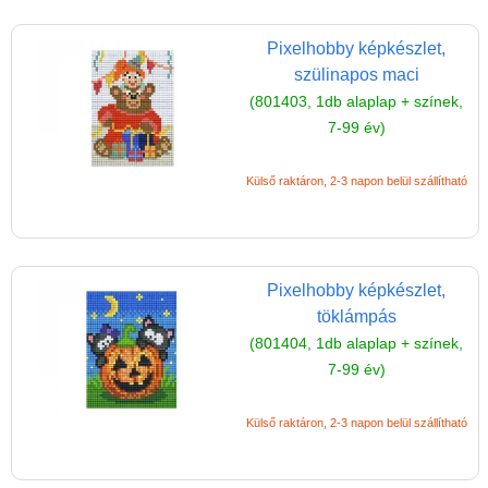
alaplapos
Puzzle
Pixelhobby képkészlet,
szülinapos maci
Spiegelburg játékok
(801403, 1db alaplap + színek,
Strandjátékok
7-99 év)
Szerelés, barkácsolás, kerti
Külső raktáron, 2-3 napon belül szállítható
kalandozás
Szerepjáték
(baba,autó,konyha,épület,..)
Tanulást segítő játék
Pixelhobby képkészlet,
töklámpás
Társasjáték
(801404, 1db alaplap + színek,
Tudományos játék
7-99 év)
Úti játékok, Utazó játékok
Külső raktáron, 2-3 napon belül szállítható
Ügyességi játékok
CSAK NÁLUNK - Egyedi