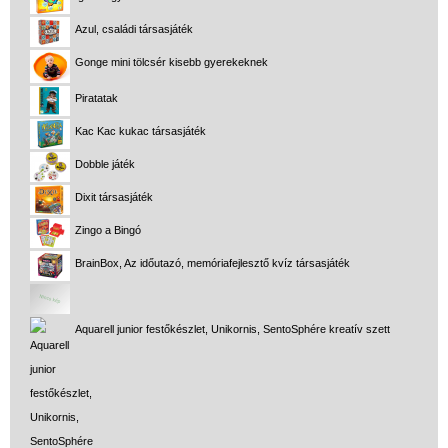
Azul, családi társasjáték
Gonge mini tölcsér kisebb gyerekeknek
Piratatak
Kac Kac kukac társasjáték
Dobble játék
Dixit társasjáték
Zingo a Bingó
BrainBox, Az időutazó, memóriafejlesztő kvíz társasjáték
Aquarell junior festőkészlet, Unikornis, SentoSphére kreatív szett