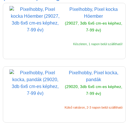
Játék hangszer
Pixelhobby, Pixel kocka
Futóbiciklik, rollerek
Hóember
Gyerekszoba
(29027, 3db 6x6 cm-es képhez,
7-99 év)
Intelligens gyurma
Iskolaszerek
Készleten, 1 napon belül szállítható!
Kerti játékok
Kreatív játék
Könyv
Pixelhobby, Pixel kocka,
pandák
Licenszes TOP
(29020, 3db 6x6 cm-es képhez,
gyerekajándékok
7-99 év)
Logikai játékok
Külső raktáron, 2-3 napon belül szállítható
LOGICO
LÜK