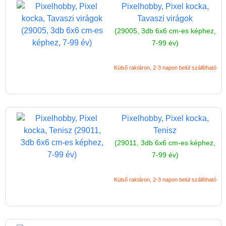
Pixelhobby, Pixel kocka,
Szállítási költség 1490 Ft-tól,
Tavaszi virágok
de akár INGYEN!
(29005, 3db 6x6 cm-es képhez,
7-99 év)
1-3 munkanapos kiszállítás
5%-os törzsvásárlói
Külső raktáron, 2-3 napon belül szállítható
kedvezmény
Miért vásárolj nálunk?
Akiket támogatunk
Pixelhobby, Pixel kocka,
Garancia
Tenisz
(29011, 3db 6x6 cm-es képhez,
Játék rendelés - Az internetes
7-99 év)
vásárlás előnyei
Reklamáció és Elállás
Külső raktáron, 2-3 napon belül szállítható