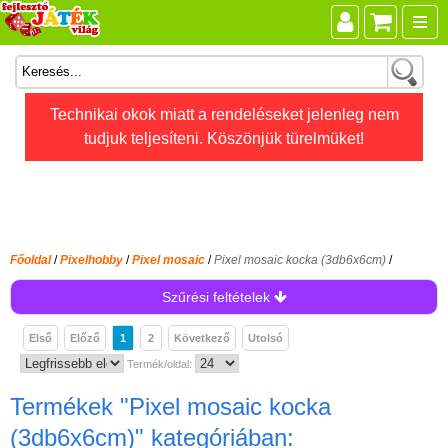
Összes játék
Technikai okok miatt a rendeléseket jelenleg nem
tudjuk teljesíteni. Köszönjük türelmüket!
Játékok életkor szerint
Legújabb Djeco játékok
AKTÍV szabadidő
Ajándéktárgyak
Főoldal
/
Pixelhobby
/
Pixel mosaic
/
Pixel mosaic kocka (3db6x6cm)
/
Bébijátékok
Szűrési feltételek
Diafilm
Első
Előző
1
2
Következő
Utolsó
Építőjáték
Termék/oldal:
Foglalkoztató füzet
Termékek
"Pixel mosaic kocka
Fajátékok
(3db6x6cm)"
kategóriában: