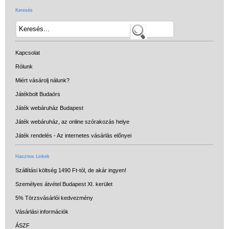
Keresés
Kapcsolat
Rólunk
Miért vásárolj nálunk?
Játékbolt Budaörs
Játék webáruház Budapest
Játék webáruház, az online szórakozás helye
Játék rendelés - Az internetes vásárlás előnyei
Hasznos Linkek
Szállítási költség 1490 Ft-tól, de akár ingyen!
Személyes átvétel Budapest XI. kerület
5% Törzsvásárlói kedvezmény
Vásárlási információk
ÁSZF