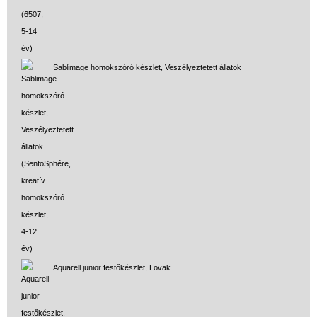
Sablimage homokszóró készlet, Veszélyeztetett állatok
Aquarell junior festőkészlet, Lovak