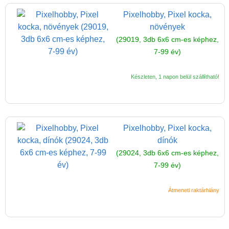
Magyar játékok
Pixelhobby, Pixel kocka,
Montessori játékok
növények
Mozgásfejlesztő játékok
(29019, 3db 6x6 cm-es képhez,
7-99 év)
Okos partijátékok
Oktató játékok kutyáknak
Készleten, 1 napon belül szállítható!
Pasztell játékok
Papírszínház
Pixelhobby
Pixelhobby, Pixel kocka,
dínók
Pixelhobby húsvéti tojás
(29024, 3db 6x6 cm-es képhez,
Pixel kulcstartó
7-99 év)
Pixel XL
Átmeneti raktárhiány
Pixel mosaic
Pixel mosaic szett
(1db6x6cm+12db