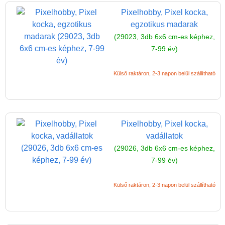
szín)
Pixelhobby, Pixel kocka,
egzotikus madarak
Pixel mosaic kocka
(29023, 3db 6x6 cm-es képhez,
(3db6x6cm)
7-99 év)
Komplett Pixel mosaic
készlet (10x12cm)
Külső raktáron, 2-3 napon belül szállítható
Egyedi Pixel mosaic
készletek
Pixelhobby csipesz
Pixelhobby, Pixel kocka,
Pixelhobby
vadállatok
ajándékdoboz
(29026, 3db 6x6 cm-es képhez,
7-99 év)
Pixelhobby ötletfüzetek
Pixelhobby képkeret
Külső raktáron, 2-3 napon belül szállítható
Pixel készletek (1 vagy
több alaplapos szettek)