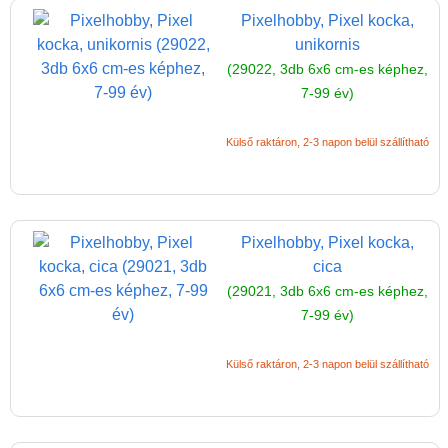
Puzzle
Pixelhobby, Pixel kocka,
Spiegelburg játékok
unikornis
(29022, 3db 6x6 cm-es képhez,
Strandjátékok
7-99 év)
Szerelés, barkácsolás, kerti
kalandozás
Külső raktáron, 2-3 napon belül szállítható
Szerepjáték
(baba,autó,konyha,épület,..)
Tanulást segítő játék
Pixelhobby, Pixel kocka,
Társasjáték
cica
(29021, 3db 6x6 cm-es képhez,
Tudományos játék
7-99 év)
Úti játékok, Utazó játékok
Külső raktáron, 2-3 napon belül szállítható
Ügyességi játékok
CSAK NÁLUNK - Egyedi
játékok