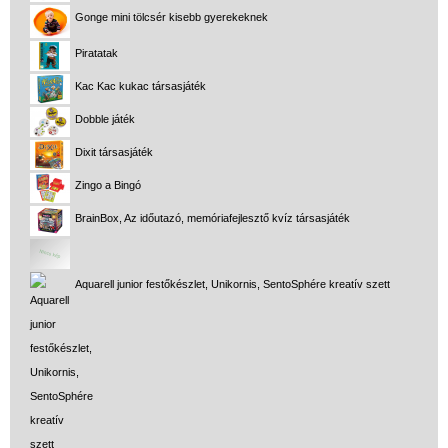
Gonge mini tölcsér kisebb gyerekeknek
Piratatak
Kac Kac kukac társasjáték
Dobble játék
Dixit társasjáték
Zingo a Bingó
BrainBox, Az időutazó, memóriafejlesztő kvíz társasjáték
Aquarell junior festőkészlet, Unikornis, SentoSphére kreatív szett