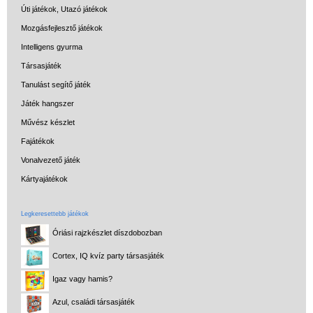
Úti játékok, Utazó játékok
Mozgásfejlesztő játékok
Intelligens gyurma
Társasjáték
Tanulást segítő játék
Játék hangszer
Művész készlet
Fajátékok
Vonalvezető játék
Kártyajátékok
Legkeresettebb játékok
Óriási rajzkészlet díszdobozban
Cortex, IQ kvíz party társasjáték
Igaz vagy hamis?
Azul, családi társasjáték