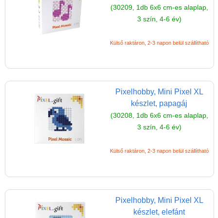
(30209, 1db 6x6 cm-es alaplap,
Puzzle
3 szín, 4-6 év)
Spiegelburg játékok
Külső raktáron, 2-3 napon belül szállítható
Strandjátékok
Szerelés, barkácsolás, kerti
kalandozás
Pixelhobby, Mini Pixel XL
Szerepjáték
készlet, papagáj
(baba,autó,konyha,épület,..)
(30208, 1db 6x6 cm-es alaplap,
Tanulást segítő játék
3 szín, 4-6 év)
Társasjáték
Külső raktáron, 2-3 napon belül szállítható
Tudományos játék
Úti játékok, Utazó játékok
Ügyességi játékok
Pixelhobby, Mini Pixel XL
CSAK NÁLUNK - Egyedi
készlet, elefánt