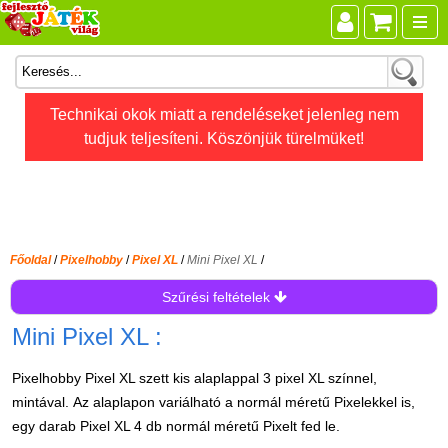
Összes játék
Technikai okok miatt a rendeléseket jelenleg nem
tudjuk teljesíteni. Köszönjük türelmüket!
Játékok életkor szerint
Legújabb Djeco játékok
AKTÍV szabadidő
Ajándéktárgyak
Főoldal
/
Pixelhobby
/
Pixel XL
/
Mini Pixel XL
/
Bébijátékok
Szűrési feltételek
Diafilm
Mini Pixel XL :
Építőjáték
Pixelhobby Pixel XL szett kis alaplappal 3 pixel XL színnel,
Foglalkoztató füzet
mintával.
Az alaplapon variálható a normál méretű Pixelekkel is,
Fajátékok
egy darab Pixel XL 4 db normál méretű Pixelt fed le.