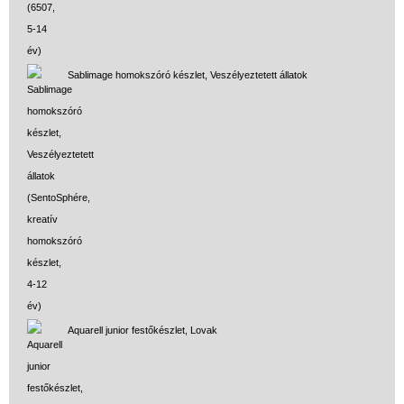
Sablimage homokszóró készlet, Veszélyeztetett állatok
Aquarell junior festőkészlet, Lovak