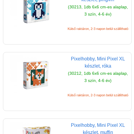
Magyar játékok
(30213, 1db 6x6 cm-es alaplap,
Montessori játékok
3 szín, 4-6 év)
Mozgásfejlesztő játékok
Külső raktáron, 2-3 napon belül szállítható
Okos partijátékok
Oktató játékok kutyáknak
Pasztell játékok
Pixelhobby, Mini Pixel XL
Papírszínház
készlet, róka
(30212, 1db 6x6 cm-es alaplap,
Pixelhobby
3 szín, 4-6 év)
Pixelhobby húsvéti tojás
Pixel kulcstartó
Külső raktáron, 2-3 napon belül szállítható
Pixel XL
Pixel XL Kocka
(4db6x6cm)
Pixelhobby, Mini Pixel XL
készlet, muffin
Pixel XL (12x12cm)