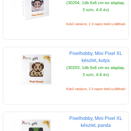
(30204, 1db 6x6 cm-es alaplap,
ÁSZF
3 szín, 4-6 év)
Szállítási költség 1490 Ft-tól,
de akár INGYEN!
Külső raktáron, 2-3 napon belül szállítható
1-3 munkanapos kiszállítás
5%-os törzsvásárlói
kedvezmény
Pixelhobby, Mini Pixel XL
készlet, kutya
Miért vásárolj nálunk?
(30203, 1db 6x6 cm-es alaplap,
Akiket támogatunk
3 szín, 4-6 év)
Garancia
Külső raktáron, 2-3 napon belül szállítható
Játék rendelés - Az internetes
vásárlás előnyei
Reklamáció és Elállás
Pixelhobby, Mini Pixel XL
készlet, panda