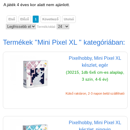
Játék hangszer
A játék 4 éves kor alatt nem ajánlott.
Futóbiciklik, rollerek
Első
Előző
1
Következő
Utolsó
Gyerekszoba
Termék/oldal:
Intelligens gyurma
Termékek
"Mini Pixel XL "
kategóriában:
Iskolaszerek
Kerti játékok
Pixelhobby, Mini Pixel XL
Kreatív játék
készlet, egér
(30215, 1db 6x6 cm-es alaplap,
Könyv
3 szín, 4-6 év)
Licenszes TOP
gyerekajándékok
Külső raktáron, 2-3 napon belül szállítható
Logikai játékok
LOGICO
LÜK
Pixelhobby, Mini Pixel XL
készlet, pingvin