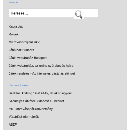
Keresés
Kapcsolat
Rólunk
Miért vásárolj nálunk?
Játékbolt Budaörs
Játék webáruház Budapest
Játék webáruház, az online szórakozás helye
Játék rendelés - Az internetes vásárlás előnyei
Hasznos Linkek
Szállítási költség 1490 Ft-tól, de akár ingyen!
Személyes átvétel Budapest XI. kerület
5% Törzsvásárlói kedvezmény
Vásárlási információk
ÁSZF