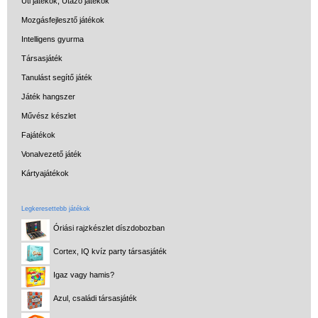
Úti játékok, Utazó játékok
Mozgásfejlesztő játékok
Intelligens gyurma
Társasjáték
Tanulást segítő játék
Játék hangszer
Művész készlet
Fajátékok
Vonalvezető játék
Kártyajátékok
Legkeresettebb játékok
Óriási rajzkészlet díszdobozban
Cortex, IQ kvíz party társasjáték
Igaz vagy hamis?
Azul, családi társasjáték