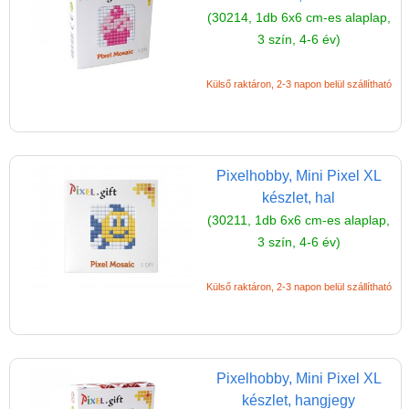
(30214, 1db 6x6 cm-es alaplap,
Mini Pixel XL
3 szín, 4-6 év)
Komplett Pixel XL
készlet (10x12cm)
Külső raktáron, 2-3 napon belül szállítható
Komplett Pixel XL 4
alaplapos készlet
Pixel XL szett (6x6cm)
Pixelhobby, Mini Pixel XL
készlet, hal
Pixel mosaic
(30211, 1db 6x6 cm-es alaplap,
Pixelhobby csipesz
3 szín, 4-6 év)
Pixelhobby
ajándékdoboz
Külső raktáron, 2-3 napon belül szállítható
Pixelhobby ötletfüzetek
Pixelhobby képkeret
Pixelhobby, Mini Pixel XL
Pixel készletek (1 vagy
készlet, hangjegy
több alaplapos szettek)