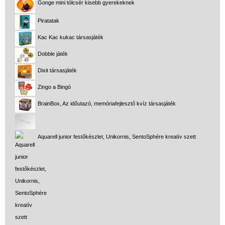
Gonge mini tölcsér kisebb gyerekeknek
Piratatak
Kac Kac kukac társasjáték
Dobble játék
Dixit társasjáték
Zingo a Bingó
BrainBox, Az időutazó, memóriafejlesztő kvíz társasjáték
Aquarell junior festőkészlet, Unikornis, SentoSphére kreatív szett