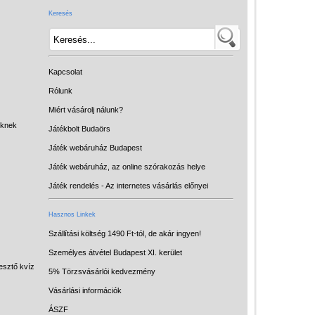
vásárlás előnyei
Keresés
Reklamáció és Elállás
Kapcsolat
Rólunk
Miért vásárolj nálunk?
eknek
Játékbolt Budaörs
Játék webáruház Budapest
Játék webáruház, az online szórakozás helye
Játék rendelés - Az internetes vásárlás előnyei
Hasznos Linkek
Szállítási költség 1490 Ft-tól, de akár ingyen!
Személyes átvétel Budapest XI. kerület
esztő kvíz
5% Törzsvásárlói kedvezmény
Vásárlási információk
ÁSZF