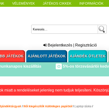
NK
VÉLEMÉNYEK
JÁTÉKOS CIKKEK
INFORMÁCIÓK
L NYITÁSAKOR
CÍMKÉK
Bejelentkezés
|
Regisztráció
BB JÁTÉKOK
AJÁNLOTT JÁTÉKOK
AJÁNDÉK ÖTLETEK
munkanapos kiszállítás
5%-os törzsvásárlói ked
k miatt a rendeléseket jelenleg nem tudjuk teljesíteni. Köszönj
Ajándéktárgyak
/
Női kiegészítők különleges papírból
/
Laptop táska
/