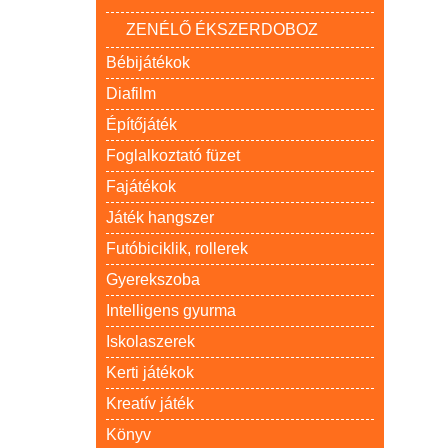
ZENÉLŐ ÉKSZERDOBOZ
Bébijátékok
Diafilm
Építőjáték
Foglalkoztató füzet
Fajátékok
Játék hangszer
Futóbiciklik, rollerek
Gyerekszoba
Intelligens gyurma
Iskolaszerek
Kerti játékok
Kreatív játék
Könyv