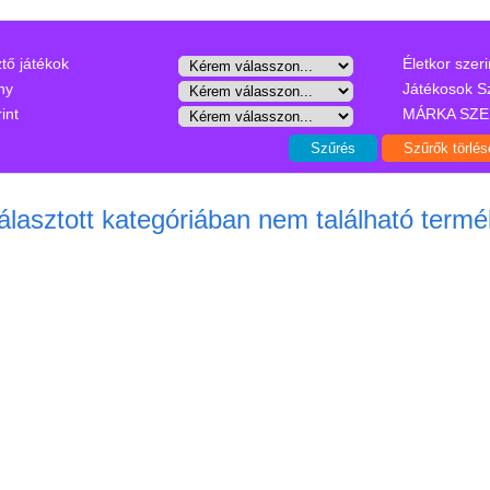
ztő játékok
Életkor szeri
ny
Játékosok S
int
MÁRKA SZE
álasztott kategóriában nem található termé