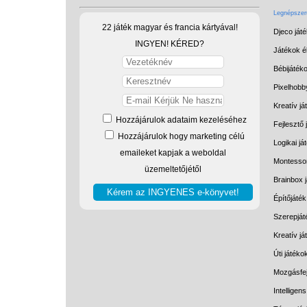
Legnépszerű
22 játék magyar és francia kártyával!
Djeco ját
INGYEN! KÉRED?
Játékok él
Bébijáték
Pixelhobb
Kreatív já
Hozzájárulok adataim kezeléséhez
Fejlesztő 
Hozzájárulok hogy marketing célú
Logikai já
emaileket kapjak a weboldal
Montessor
üzemeltetőjétől
Brainbox 
Építőjáték
Szerepját
Kreatív j
Úti játéko
Mozgásfej
Intelligen