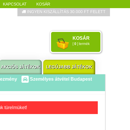
KAPCSOLAT
KOSÁR
INGYEN KISZÁLLÍTÁS 30.000 FT FELETT
Összes játék
KOSÁR
Játékok életkor szerint
[
0
] termék
Legújabb Djeco játékok
AKTÍV szabadidő
AKCIÓS JÁTÉKOK
LEGÚJABB JÁTÉKOK
Ajándéktárgyak
vezmény
Személyes átvétel Budapest
Ajándék táska
Divat karóra
Equa műanyag kulacs
ük türelmüket!
Equa üvegkulacs
Hajlítható világítós
könyvjelző