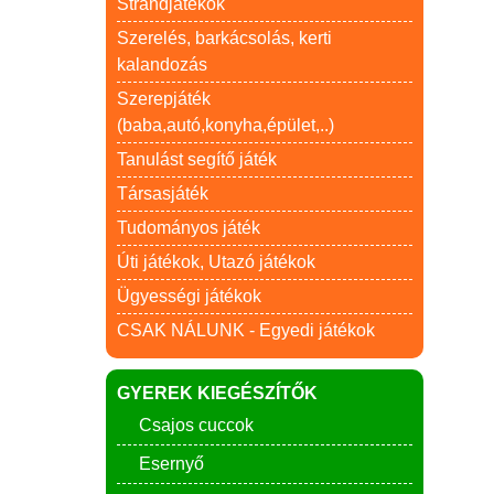
Strandjátékok
Szerelés, barkácsolás, kerti
kalandozás
Szerepjáték
(baba,autó,konyha,épület,..)
Tanulást segítő játék
Társasjáték
Tudományos játék
Úti játékok, Utazó játékok
Ügyességi játékok
CSAK NÁLUNK - Egyedi játékok
GYEREK KIEGÉSZÍTŐK
Csajos cuccok
Esernyő