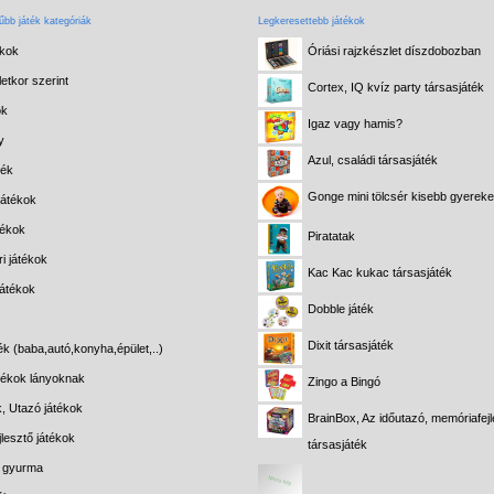
bb játék kategóriák
Legkeresettebb játékok
ékok
Óriási rajzkészlet díszdobozban
etkor szerint
Cortex, IQ kvíz party társasjáték
ok
Igaz vagy hamis?
y
Azul, családi társasjáték
ték
Gonge mini tölcsér kisebb gyerek
játékok
tékok
Piratatak
i játékok
Kac Kac kukac társasjáték
játékok
Dobble játék
Dixit társasjáték
ék (baba,autó,konyha,épület,..)
átékok lányoknak
Zingo a Bingó
k, Utazó játékok
BrainBox, Az időutazó, memóriafejl
lesztő játékok
társasjáték
s gyurma