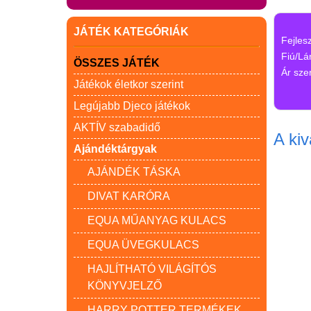
JÁTÉK KATEGÓRIÁK
Fejles
Fiú/Lá
ÖSSZES JÁTÉK
Ár szer
Játékok életkor szerint
Legújabb Djeco játékok
AKTÍV szabadidő
A kiv
Ajándéktárgyak
AJÁNDÉK TÁSKA
DIVAT KARÓRA
EQUA MŰANYAG KULACS
EQUA ÜVEGKULACS
HAJLÍTHATÓ VILÁGÍTÓS
KÖNYVJELZŐ
HARRY POTTER TERMÉKEK