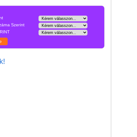
HARRY POTTER
termékek
nt
záma Szerint
Hógömb
RINT
Hógömb - KARÁCSONY
Kaleidoszkóp
Könyvjelző
k!
Női kiegészítők
különleges papírból
Pénztárca, háromszög
Pénztárca,
hagyományos
Laptop táska
Női kézitáska