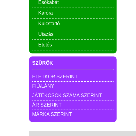
Esőkabát
Karóra
Kulcstartó
Utazás
Etetés
SZŰRŐK
ÉLETKOR SZERINT
FIÚ/LÁNY
JÁTÉKOSOK SZÁMA SZERINT
ÁR SZERINT
MÁRKA SZERINT