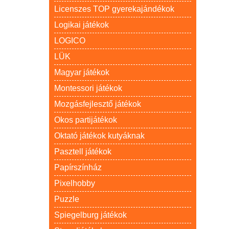
Licenszes TOP gyerekajándékok
Logikai játékok
LOGICO
LÜK
Magyar játékok
Montessori játékok
Mozgásfejlesztő játékok
Okos partijátékok
Oktató játékok kutyáknak
Pasztell játékok
Papírszínház
Pixelhobby
Puzzle
Spiegelburg játékok