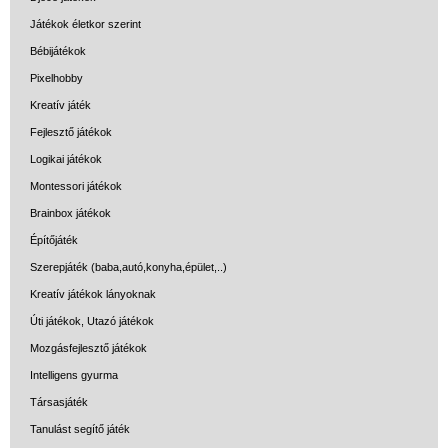
Persely
Játékok életkor szerint
Ékszertartó
Bébijátékok
Pixelhobby
Zenedoboz
Kreatív játék
Tükör
Fejlesztő játékok
Intelligens gyurma
Logikai játékok
Iskolaszerek
Montessori játékok
Brainbox játékok
Kerti játékok
Építőjáték
Kreatív játék
Szerepjáték (baba,autó,konyha,épület,..)
Könyv
Kreatív játékok lányoknak
Úti játékok, Utazó játékok
Licenszes TOP
gyerekajándékok
Mozgásfejlesztő játékok
Intelligens gyurma
Logikai játékok
Társasjáték
LOGICO
Tanulást segítő játék