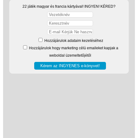
Játék hangszer
22 játék magyar és francia kártyával! INGYEN! KÉRED?
Futóbiciklik, rollerek
Gyerekszoba
Ablakmatrica
Hozzájárulok adataim kezeléséhez
Dekor betűk
Hozzájárulok hogy marketing célú emaileket kapjak a
Falikép
weboldal üzemeltetőjétől
Fogas, akasztó
3D dekoráció
Magasságmérő
gyerekeknek
3D falmatrica
Falmatrica
Tapéta, dekor tapéta