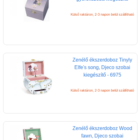
Külső raktáron, 2-3 napon belül szállítható
Zenélő ékszerdoboz Tinyly
Elfe's song, Djeco szobai
Vélemények
kiegészítő - 6975
Adatkezelés
Külső raktáron, 2-3 napon belül szállítható
ÁSZF
Szállítási költség 1490 Ft-tól,
de akár INGYEN!
1-3 munkanapos kiszállítás
Zenélő ékszerdoboz Wood
fawn, Djeco szobai
5%-os törzsvásárlói