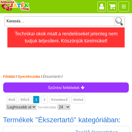
Összes játék
Technikai okok miatt a rendeléseket jelenleg nem
tudjuk teljesíteni. Köszönjük türelmüket!
Játékok életkor szerint
Legújabb Djeco játékok
AKTÍV szabadidő
Ajándéktárgyak
Főoldal
/
Gyerekszoba
/
Ékszertartó
/
Bébijátékok
Szűrési feltételek
Diafilm
Első
Előző
1
2
Következő
Utolsó
Építőjáték
Termék/oldal:
Foglalkoztató füzet
Termékek
"Ékszertartó"
kategóriában:
Fajátékok