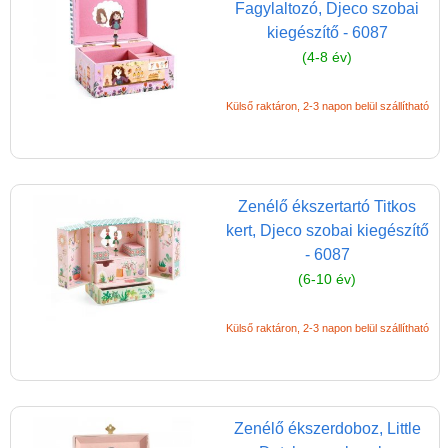
Fagylaltozó, Djeco szobai
Persely
kiegészítő - 6087
Ékszertartó
(4-8 év)
Zenedoboz
Külső raktáron, 2-3 napon belül szállítható
Tükör
Intelligens gyurma
Iskolaszerek
Zenélő ékszertartó Titkos
Kerti játékok
kert, Djeco szobai kiegészítő
- 6087
Kreatív játék
(6-10 év)
Könyv
Licenszes TOP
Külső raktáron, 2-3 napon belül szállítható
gyerekajándékok
Logikai játékok
LOGICO
Zenélő ékszerdoboz, Little