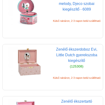
Fali polc
melody, Djeco szobai
Falióra
kiegészítő - 6089
Lámpabúra
Külső raktáron, 2-3 napon belül szállítható
Függődísz
Tároló dobozok
Gyerek bútorok,
kisbútorok
Zenélő ékszerdoboz Evi,
Little Dutch gyerekszoba
Gyerek sátor
kiegészítő
Gyerekszőnyeg,
(125308)
játszószőnyeg
Jelzőfény, éjjeli fény
Külső raktáron, 2-3 napon belül szállítható
Éjjeli lámpa, lámpás,
mécses lámpa
Gyertya, mécses
Zenélő ékszertartó