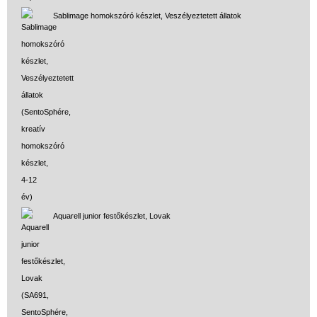
Sablimage homokszóró készlet, Veszélyeztetett állatok
Aquarell junior festőkészlet, Lovak