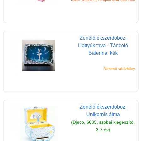
Zenélő ékszerdoboz,
Hattyúk tava - Táncoló
Balerina, kék
Átmeneti raktárhiány
Zenélő ékszerdoboz,
Unikornis álma
(Djeco, 6605, szobai kiegészítő,
3-7 év)