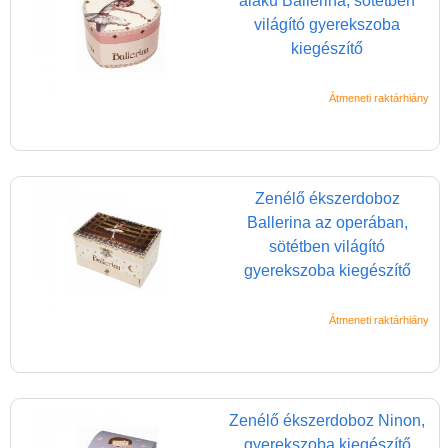
alakú Ballerina, sötétben
kalandozás
világító gyerekszoba
Szerepjáték
kiegészítő
(baba,autó,konyha,épület,..)
Tanulást segítő játék
Átmeneti raktárhiány
Társasjáték
Tudományos játék
Zenélő ékszerdoboz
Úti játékok, Utazó játékok
Ballerina az operában,
Ügyességi játékok
sötétben világító
gyerekszoba kiegészítő
CSAK NÁLUNK - Egyedi
játékok
Átmeneti raktárhiány
Zenélő ékszerdoboz Ninon,
gyerekszoba kiegészítő