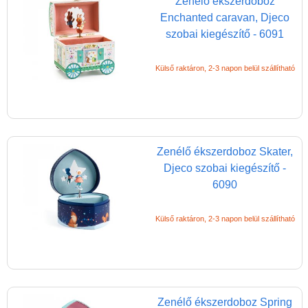
Zenélő ékszerdoboz
Játék hangszer
Enchanted caravan, Djeco
Futóbiciklik, rollerek
szobai kiegészítő - 6091
Gyerekszoba
Külső raktáron, 2-3 napon belül szállítható
Ablakmatrica
Dekor betűk
Falikép
Fogas, akasztó
Zenélő ékszerdoboz Skater,
Djeco szobai kiegészítő -
3D dekoráció
6090
Magasságmérő
gyerekeknek
Külső raktáron, 2-3 napon belül szállítható
3D falmatrica
Falmatrica
Tapéta, dekor tapéta
Zenélő ékszerdoboz Spring