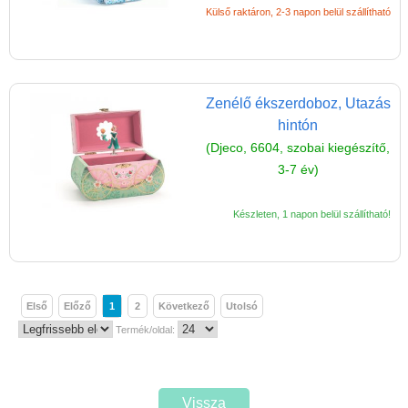
Külső raktáron, 2-3 napon belül szállítható
Zenélő ékszerdoboz, Utazás
hintón
(Djeco, 6604, szobai kiegészítő,
3-7 év)
Készleten, 1 napon belül szállítható!
Első
Előző
1
2
Következő
Utolsó
Termék/oldal:
Vissza