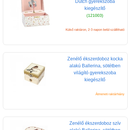
Dutch gyerekszoba
LÜK
kiegészítő
Magyar játékok
(121003)
Montessori játékok
Külső raktáron, 2-3 napon belül szállítható
Mozgásfejlesztő játékok
Okos partijátékok
Oktató játékok kutyáknak
Zenélő ékszerdoboz kocka
Pasztell játékok
alakú Ballerina, sötétben
világító gyerekszoba
Papírszínház
kiegészítő
Pixelhobby
Puzzle
Átmeneti raktárhiány
Spiegelburg játékok
Strandjátékok
Zenélő ékszerdoboz szív
Szerelés, barkácsolás, kerti