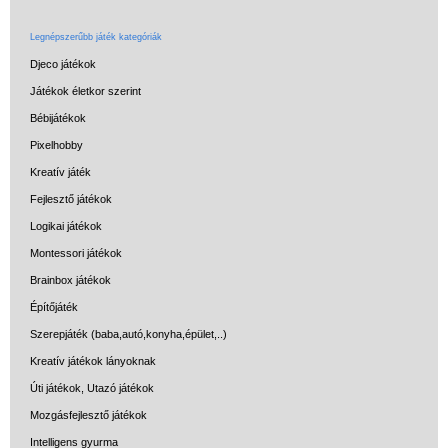
Legnépszerűbb játék kategóriák
Djeco játékok
Játékok életkor szerint
Bébijátékok
Pixelhobby
Kreatív játék
Fejlesztő játékok
Logikai játékok
Montessori játékok
Brainbox játékok
Építőjáték
Szerepjáték (baba,autó,konyha,épület,..)
Kreatív játékok lányoknak
Úti játékok, Utazó játékok
Mozgásfejlesztő játékok
Intelligens gyurma