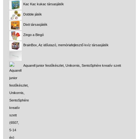
Kac Kac kukac társasjáték
Dobble játék
Dixit társasjáték
Zingo a Bingó
BrainBox, Az időutazó, memóriafejlesztő kvíz társasjáték
Aquarell junior festőkészlet, Unikornis, SentoSphére kreatív szett