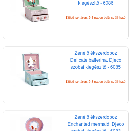
kiegészítő - 6086
kedvezmény
Miért vásárolj nálunk?
Külső raktáron, 2-3 napon belül szállítható
Akiket támogatunk
Garancia
Játék rendelés - Az internetes
vásárlás előnyei
Zenélő ékszerdoboz
Delicate ballerina, Djeco
Reklamáció és Elállás
szobai kiegészítő - 6085
Külső raktáron, 2-3 napon belül szállítható
Zenélő ékszerdoboz
Enchanted mermaid, Djeco