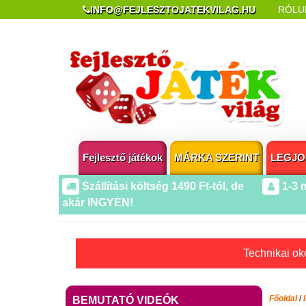
INFO@FEJLESZTOJATEKVILAG.HU
RÓLU
REKLAMÁCIÓ ÉS ELÁLLÁS
POPUP AZ OLDA
Fejlesztő játékok
MÁRKA SZERINT
LEGJO
Szállítási költség 1490 Ft-tól, de
1-3 
akár INGYEN!
Technikai oko
Főoldal
/
BEMUTATÓ VIDEÓK