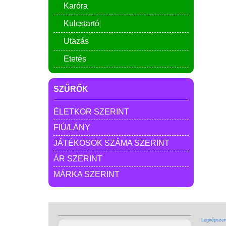
Karóra
Kulcstartó
Utazás
Etetés
SZŰRŐK
ÉLETKOR SZERINT
FIÚ/LÁNY
JÁTÉKOSOK SZÁMA SZERINT
ÁR SZERINT
MÁRKA SZERINT
Legnépszerű