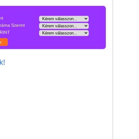
Játék hangszer
Futóbiciklik, rollerek
nt
Gyerekszoba
záma Szerint
RINT
Intelligens gyurma
Iskolaszerek
Bölcsis hátizsák
k!
Iskolatáska
Iskolatáska szett
alsósoknak
Iskolatáska szett
felsősöknek
Ergobag Cubo -
merevfelú
iskolatáska
alsósoknak