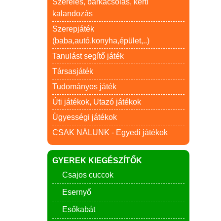
Szerelés, barkácsolás, kerti
kalandozás
Szerepjáték
(baba,autó,konyha,épület,..)
Tanulást segítő játék
Társasjáték
Tudományos játék
Úti játékok, Utazó játékok
Ügyességi játékok
CSAK NÁLUNK - Egyedi játékok
GYEREK KIEGÉSZÍTŐK
Csajos cuccok
Esernyő
Esőkabát