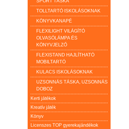
SPORT TÁSKA
TOLLTARTÓ ISKOLÁSOKNAK
KÖNYVKANAPÉ
FLEXILIGHT VILÁGÍTÓ
OLVASÓLÁMPA ÉS
KÖNYVJELZŐ
FLEXISTAND HAJLÍTHATÓ
MOBILTARTÓ
KULACS ISKOLÁSOKNAK
UZSONNÁS TÁSKA, UZSONNÁS
DOBOZ
Kerti játékok
Kreatív játék
Könyv
Licenszes TOP gyerekajándékok