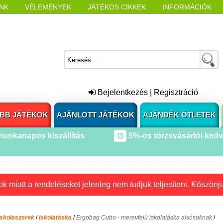
NK
VÉLEMÉNYEK
JÁTÉKOS CIKKEK
INFORMÁCIÓK
L NYITÁSAKOR
CÍMKÉK
Bejelentkezés
|
Regisztráció
BB JÁTÉKOK
AJÁNLOTT JÁTÉKOK
AJÁNDÉK ÖTLETEK
munkanapos kiszállítás
5%-os törzsvásárlói ked
k miatt a rendeléseket jelenleg nem tudjuk teljesíteni. Köszönj
Iskolaszerek
/
Iskolatáska
/
Ergobag Cubo - merevfelú iskolatáska alsósoknak
/