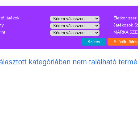
ztő játékok
Életkor szeri
ny
Játékosok S
int
MÁRKA SZE
álasztott kategóriában nem található termé