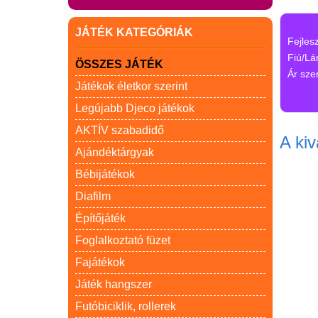
JÁTÉK KATEGÓRIÁK
Fejles
Fiú/Lá
ÖSSZES JÁTÉK
Ár szer
Játékok életkor szerint
Legújabb Djeco játékok
AKTÍV szabadidő
A kiv
Ajándéktárgyak
Bébijátékok
Diafilm
Építőjáték
Foglalkoztató füzet
Fajátékok
Játék hangszer
Futóbiciklik, rollerek