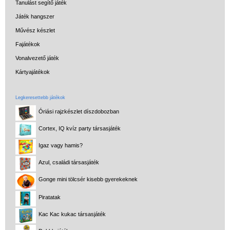
Uzsonnás táska,
Tanulást segítő játék
uzsonnás doboz
Játék hangszer
Művész készlet
Kerti játékok
Fajátékok
Kreatív játék
Vonalvezető játék
Könyv
Kártyajátékok
Licenszes TOP
gyerekajándékok
Legkeresettebb játékok
Óriási rajzkészlet díszdobozban
Logikai játékok
Cortex, IQ kvíz party társasjáték
LOGICO
Igaz vagy hamis?
LÜK
Azul, családi társasjáték
Magyar játékok
Gonge mini tölcsér kisebb gyerekeknek
Montessori játékok
Piratatak
Mozgásfejlesztő játékok
Kac Kac kukac társasjáték
Okos partijátékok