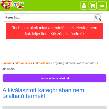
Összes játék
Technikai okok miatt a rendeléseket jelenleg nem
tudjuk teljesíteni. Köszönjük türelmüket!
Játékok életkor szerint
Legújabb Djeco játékok
AKTÍV szabadidő
Ajándéktárgyak
Főoldal
/
Iskolaszerek
/
Iskolatáska
/
Ergobag iskolatáskához tematikus
Bébijátékok
matricák
/
Diafilm
Szűrési feltételek
Építőjáték
A kiválasztott kategóriában nem
Foglalkoztató füzet
található termék!
Fajátékok