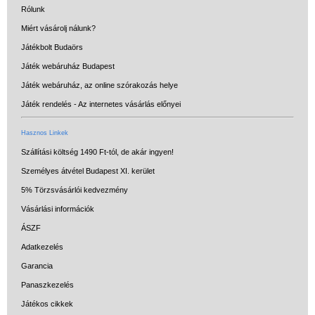
Rólunk
vásárlás előnyei
Miért vásárolj nálunk?
Reklamáció és Elállás
Játékbolt Budaörs
Játék webáruház Budapest
Játék webáruház, az online szórakozás helye
Játék rendelés - Az internetes vásárlás előnyei
Hasznos Linkek
Szállítási költség 1490 Ft-tól, de akár ingyen!
Személyes átvétel Budapest XI. kerület
5% Törzsvásárlói kedvezmény
Vásárlási információk
ÁSZF
Adatkezelés
Garancia
Panaszkezelés
Játékos cikkek