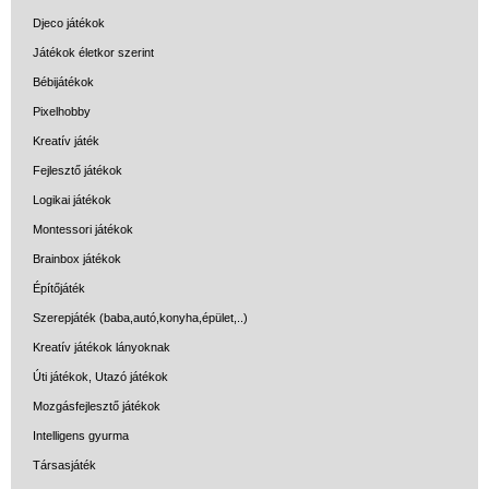
Djeco játékok
Iskolatáskák fiúknak
Játékok életkor szerint
Satch táska
Bébijátékok
Ovis hátizsák
Pixelhobby
Kreatív játék
Tornazsák
Fejlesztő játékok
Sport táska
Logikai játékok
Tolltartó iskolásoknak
Montessori játékok
Brainbox játékok
Könyvkanapé
Építőjáték
Flexilight világító
Szerepjáték (baba,autó,konyha,épület,..)
olvasólámpa és
Kreatív játékok lányoknak
könyvjelző
Úti játékok, Utazó játékok
Flexistand hajlítható
Mozgásfejlesztő játékok
mobiltartó
Intelligens gyurma
Kulacs iskolásoknak
Társasjáték