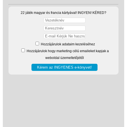
Játék hangszer
Futóbiciklik, rollerek
22 játék magyar és francia kártyával! INGYEN! KÉRED?
Gyerekszoba
Intelligens gyurma
Iskolaszerek
Hozzájárulok adataim kezeléséhez
Bölcsis hátizsák
Hozzájárulok hogy marketing célú emaileket kapjak a
weboldal üzemeltetőjétől
Iskolatáska
Iskolatáska szett
alsósoknak
Iskolatáska szett
felsősöknek
Ergobag Cubo -
merevfelú iskolatáska
alsósoknak