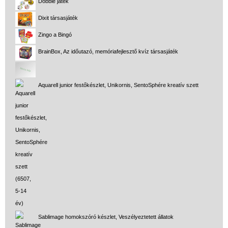
Dobble játék
Oktató játékok kutyáknak
Dixit társasjáték
Pasztell játékok
Zingo a Bingó
Papírszínház
BrainBox, Az időutazó, memóriafejlesztő kvíz társasjáték
Pixelhobby
Puzzle
Aquarell junior festőkészlet, Unikornis, SentoSphére kreatív szett
Spiegelburg játékok
Strandjátékok
Szerelés, barkácsolás, kerti
kalandozás
Szerepjáték
(baba,autó,konyha,épület,..)
Tanulást segítő játék
Társasjáték
Sablimage homokszóró készlet, Veszélyeztetett állatok