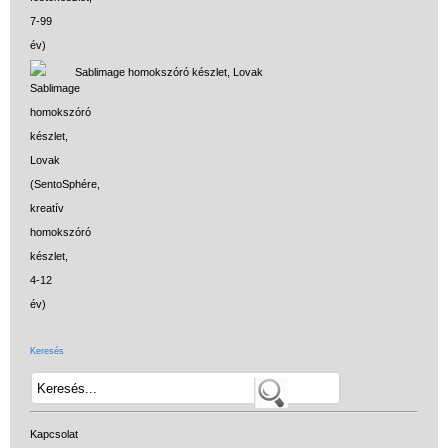
Sablimage homokszóró készlet, Lovak
Vélemények
Adatkezelés
ÁSZF
Szállítási költség 1490 Ft-tól,
de akár INGYEN!
1-3 munkanapos kiszállítás
5%-os törzsvásárlói
kedvezmény
Miért vásárolj nálunk?
Keresés
Akiket támogatunk
Garancia
Kapcsolat
Játék rendelés - Az internetes