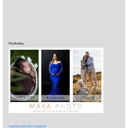
Ergobag Prime
iskolatáska
alsósoknak (2
matricával)
Ergobag Prémium
iskolatáska (4 matrica,
Pixelhobby
oldalzsebezhető)
Ergobag
iskolatáskához
tematikus matricák
Anatómiai iskolatáska
alsósoknak
Hátizsákok,
iskolatáskák
felsősöknek, tiniknek
Iskolatáskák
lányoknak
Legnépszerűbb játék kategóriák