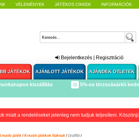
NK
VÉLEMÉNYEK
JÁTÉKOS CIKKEK
INFORMÁCIÓK
L NYITÁSAKOR
CÍMKÉK
Bejelentkezés
|
Regisztráció
BB JÁTÉKOK
AJÁNLOTT JÁTÉKOK
AJÁNDÉK ÖTLETEK
munkanapos kiszállítás
5%-os törzsvásárlói ked
k miatt a rendeléseket jelenleg nem tudjuk teljesíteni. Köszönj
Kreatív játék
/
Kreatív játékok fiúknak
/
Graffitti
/