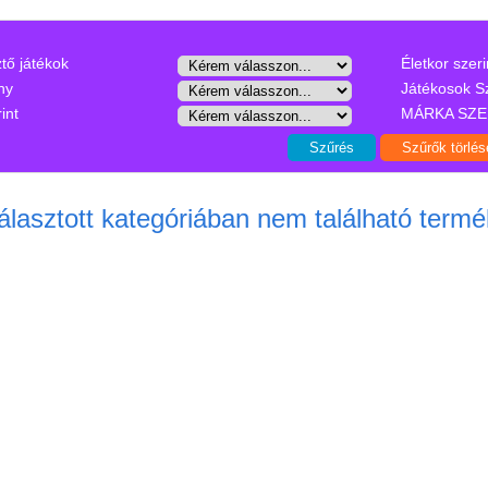
ztő játékok
Életkor szeri
ny
Játékosok S
int
MÁRKA SZE
álasztott kategóriában nem található termé