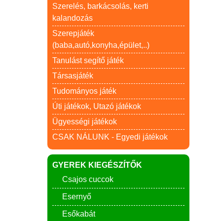
Szerelés, barkácsolás, kerti
kalandozás
Szerepjáték
(baba,autó,konyha,épület,..)
Tanulást segítő játék
Társasjáték
Tudományos játék
Úti játékok, Utazó játékok
Ügyességi játékok
CSAK NÁLUNK - Egyedi játékok
GYEREK KIEGÉSZÍTŐK
Csajos cuccok
Esernyő
Esőkabát