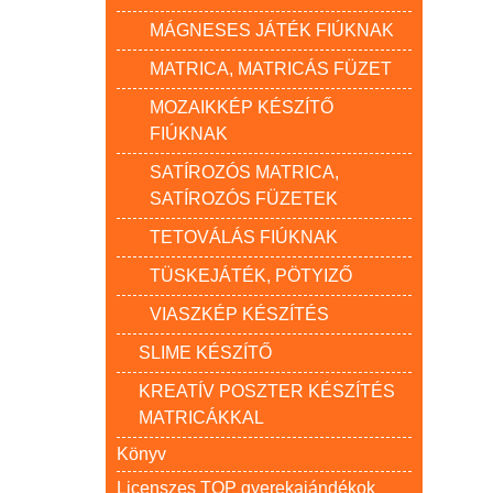
MÁGNESES JÁTÉK FIÚKNAK
MATRICA, MATRICÁS FÜZET
MOZAIKKÉP KÉSZÍTŐ
FIÚKNAK
SATÍROZÓS MATRICA,
SATÍROZÓS FÜZETEK
TETOVÁLÁS FIÚKNAK
TÜSKEJÁTÉK, PÖTYIZŐ
VIASZKÉP KÉSZÍTÉS
SLIME KÉSZÍTŐ
KREATÍV POSZTER KÉSZÍTÉS
MATRICÁKKAL
Könyv
Licenszes TOP gyerekajándékok