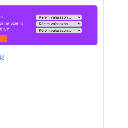
Játék hangszer
Futóbiciklik, rollerek
nt
Gyerekszoba
záma Szerint
RINT
Intelligens gyurma
Iskolaszerek
Kerti játékok
k!
Kreatív játék
Djeco kreatív játékok
Papír írószer, kreatív
eszközök, rajzeszközök
Kreatív játékok kicsiknek
Kreatív játékok
óvodásoknak
Kreatív játékok