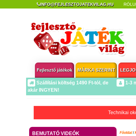
INFO@FEJLESZTOJATEKVILAG.HU
RÓLU
REKLAMÁCIÓ ÉS ELÁLLÁS
POPUP AZ OLDA
Fejlesztő játékok
MÁRKA SZERINT
LEGJO
Szállítási költség 1490 Ft-tól, de
1-3 
akár INGYEN!
Technikai oko
Főoldal
/
BEMUTATÓ VIDEÓK