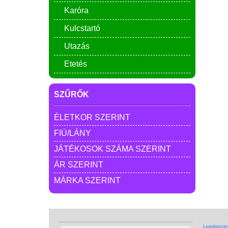
Karóra
Kulcstartó
Utazás
Etetés
SZŰRŐK
ÉLETKOR SZERINT
FIÚ/LÁNY
JÁTÉKOSOK SZÁMA SZERINT
ÁR SZERINT
MÁRKA SZERINT
Legnépszerű