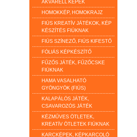
AKVARELL KÉPEK
HOMOKKÉP, HOMOKRAJZ
FIÚS KREATÍV JÁTÉKOK, KÉP
KÉSZÍTÉS FIÚKNAK
FIÚS SZÍNEZŐ, FIÚS KIFESTŐ
FÓLIÁS KÉPKÉSZÍTŐ
FŰZŐS JÁTÉK, FŰZŐCSKE
FIÚKNAK
HAMA VASALHATÓ
GYÖNGYÖK (FIÚS)
KALAPÁLÓS JÁTÉK,
CSAVAROZÓS JÁTÉK
KÉZMŰVES ÖTLETEK,
KREATÍV ÖTLETEK FIÚKNAK
KARCKÉPEK, KÉPKARCOLÓ