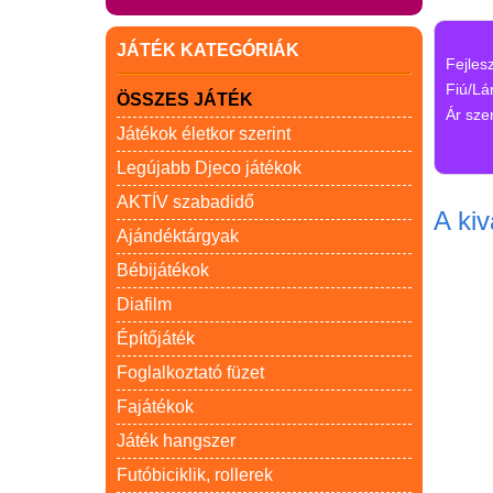
JÁTÉK KATEGÓRIÁK
Fejles
Fiú/Lá
ÖSSZES JÁTÉK
Ár szer
Játékok életkor szerint
Legújabb Djeco játékok
AKTÍV szabadidő
A kiv
Ajándéktárgyak
Bébijátékok
Diafilm
Építőjáték
Foglalkoztató füzet
Fajátékok
Játék hangszer
Futóbiciklik, rollerek