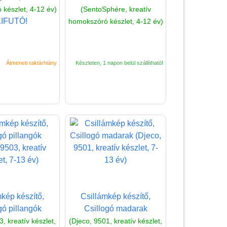
Viaszkép készítés
készlet, 4-12 év)
(SentoSphére, kreatív
KIFUTÓ!
homokszóró készlet, 4-12 év)
Slime készítő
Kreatív poszter készítés
matricákkal
Átmeneti raktárhiány
Készleten, 1 napon belül szállítható!
Könyv
Licenszes TOP
gyerekajándékok
Logikai játékok
LOGICO
LÜK
Magyar játékok
Montessori játékok
kép készítő,
Csillámkép készítő,
Mozgásfejlesztő játékok
gó pillangók
Csillogó madarak
, kreatív készlet,
(Djeco, 9501, kreatív készlet,
Okos partijátékok