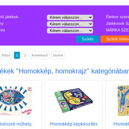
ztő játékok
Életkor szeri
ny
Játékosok S
int
MÁRKA SZE
Előző
1
2
Következő
Utolsó
mékek
"Homokkép, homokrajz"
kategóriába
vészeti műhely,
Homokkép képkészítés
Homokk