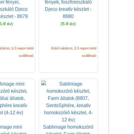
er fényei,
fények, foszforeszkáló
lányoknak
eszkáló Djeco
Djeco kreatív készlet -
Kreatív játékok fiúknak
készlet - 8679
8680
5-8 év)
(5-8 év)
Akvarell képek
Homokkép,
homokrajz
ktáron, 2-3 napon belül
Külső raktáron, 2-3 napon belül
Fiús kreatív játékok,
szállítható
szállítható
kép készítés fiúknak
Fiús színező, fiús
kifestő
Fóliás képkészítő
Fűzős játék, fűzőcske
fiúknak
HAMA vasalható
gyöngyök (fiús)
image mini
Sablimage homokszóró