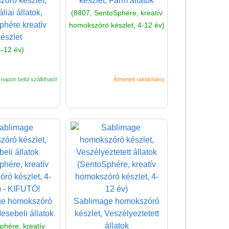
óró készlet,
készlet, Farm állatok
Kalapálós játék,
liai állatok,
csavarozós játék
(8807, SentoSphére, kreatív
hére kreatív
homokszóró készlet, 4-12 év)
Kézműves ötletek,
készlet
kreatív ötletek fiúknak
4-12 év)
Karcképek,
képkarcoló
napon belül szállítható!
Átmeneti raktárhiány
Mágneses játék
fiúknak
Matrica, Matricás füzet
Mozaikkép készítő
fiúknak
Satírozós matrica,
satírozós füzetek
Tetoválás fiúknak
ge homokszóró
Sablimage homokszóró
Mesebeli állatok
készlet, Veszélyeztetett
Tüskejáték, pötyiző
állatok
phére, kreatív