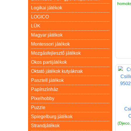
homoksz
Logikai játékok
LOGICO
LÜK
Magyar játékok
Montessori játékok
Mozgásfejlesztő játékok
Okos partijátékok
Oktató játékok kutyáknak
Pasztell játékok
Papírszínház
Pixelhobby
Puzzle
Csi
C
Spiegelburg játékok
(Djeco,
Strandjátékok