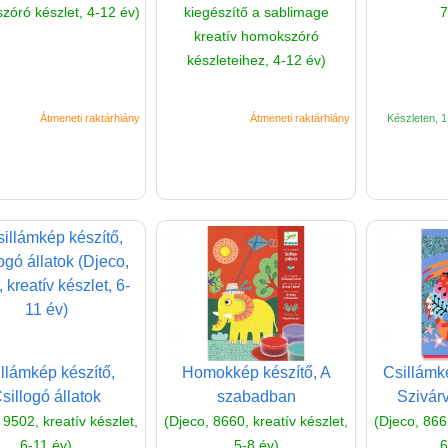
óró készlet, 4-12 év)
kiegészítő a sablimage
7
kreatív homokszóró
készleteihez, 4-12 év)
Átmeneti raktárhiány
Átmeneti raktárhiány
Készleten, 1 
llámkép készítő,
Homokkép készítő, A
Csillámk
sillogó állatok
szabadban
Szivár
 9502, kreatív készlet,
(Djeco, 8660, kreatív készlet,
(Djeco, 8661
6-11 év)
5-8 év)
6