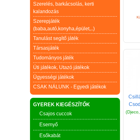
Szerelés, barkácsolás, kerti
kalandozás
Kü
Szerepjáték
(baba,autó,konyha,épület,..)
Tanulást segítő játék
Társasjáték
Tudományos játék
Úti játékok, Utazó játékok
Ügyességi játékok
CSAK NÁLUNK - Egyedi játékok
Csil
Csod
GYEREK KIEGÉSZÍTŐK
(Djeco,
Csajos cuccok
Esernyő
Esőkabát