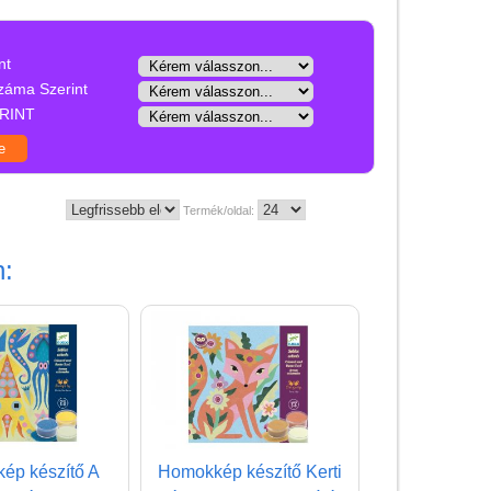
Játék hangszer
Futóbiciklik, rollerek
nt
Gyerekszoba
záma Szerint
RINT
Intelligens gyurma
Iskolaszerek
Kerti játékok
Termék/oldal:
Kreatív játék
n:
Djeco kreatív játékok
Papír írószer, kreatív
eszközök, rajzeszközök
Kreatív játékok kicsiknek
Kreatív játékok
óvodásoknak
ép készítő A
Homokkép készítő Kerti
Kreatív játékok