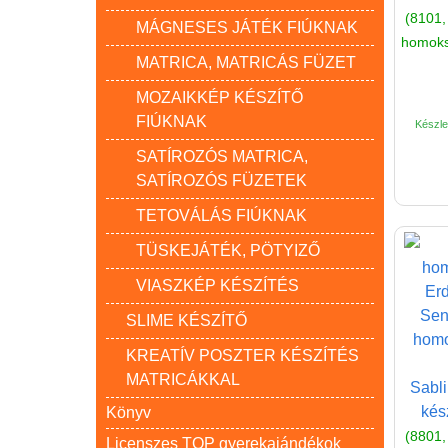
(8101,
MÁGNESES JÁTÉK FIÚKNAK
homoksz
MATRICA, MATRICÁS FÜZET
MOZAIKKÉP KÉSZÍTŐ
FIÚKNAK
Készlet
SATÍROZÓS MATRICA,
SATÍROZÓS FÜZETEK
TETOVÁLÁS FIÚKNAK
TÜSKEJÁTÉK, PÖTYIZŐ
VIASZKÉP KÉSZÍTÉS
SLIME KÉSZÍTŐ
KREATÍV POSZTER KÉSZÍTÉS
MATRICÁKKAL
Sabl
kész
Könyv
(8801,
Licenszes TOP gyerekajándékok