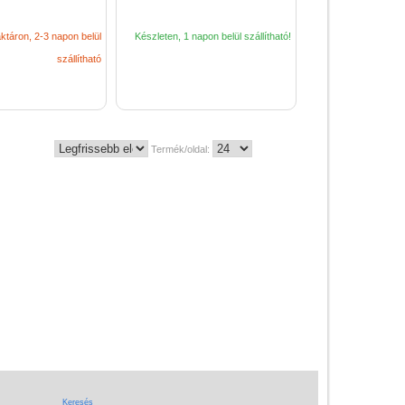
ktáron, 2-3 napon belül
Készleten, 1 napon belül szállítható!
szállítható
Vélemények
Adatkezelés
ÁSZF
Termék/oldal:
Szállítási költség 1490 Ft-tól,
de akár INGYEN!
1-3 munkanapos kiszállítás
5%-os törzsvásárlói
kedvezmény
Miért vásárolj nálunk?
Akiket támogatunk
Garancia
Keresés