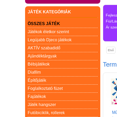
JÁTÉK KATEGÓRIÁK
Fejles
Fiú/Lá
ÖSSZES JÁTÉK
Ár szer
Játékok életkor szerint
Legújabb Djeco játékok
AKTÍV szabadidő
Első
Ajándéktárgyak
Ter
Bébijátékok
Diafilm
Építőjáték
Foglalkoztató füzet
Fajátékok
Játék hangszer
Mű
Futóbiciklik, rollerek