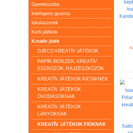
képk
Gyerekszoba
Ins
Intelligens gyurma
Kandin
Iskolaszerek
Kerti játékok
Kreatív játék
Kü
DJECO KREATÍV JÁTÉKOK
PAPÍR ÍRÓSZER, KREATÍV
ESZKÖZÖK, RAJZESZKÖZÖK
KREATÍV JÁTÉKOK KICSIKNEK
KREATÍV JÁTÉKOK
ÓVODÁSOKNAK
KREATÍV JÁTÉKOK
LÁNYOKNAK
KREATÍV JÁTÉKOK FIÚKNAK
Sabl