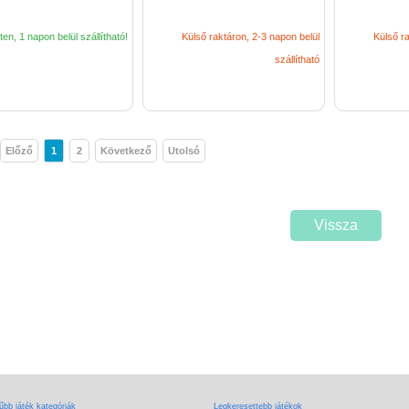
en, 1 napon belül szállítható!
Külső raktáron, 2-3 napon belül
Külső ra
szállítható
Előző
1
2
Következő
Utolsó
Vissza
bb játék kategóriák
Legkeresettebb játékok