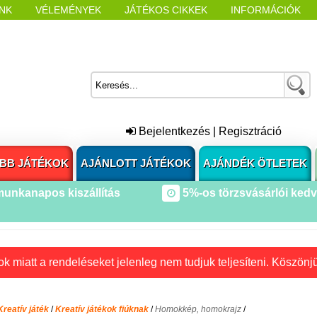
NK
VÉLEMÉNYEK
JÁTÉKOS CIKKEK
INFORMÁCIÓK
L NYITÁSAKOR
CÍMKÉK
Bejelentkezés
|
Regisztráció
BB JÁTÉKOK
AJÁNLOTT JÁTÉKOK
AJÁNDÉK ÖTLETEK
munkanapos kiszállítás
5%-os törzsvásárlói ked
k miatt a rendeléseket jelenleg nem tudjuk teljesíteni. Köszönj
Kreatív játék
/
Kreatív játékok fiúknak
/
Homokkép, homokrajz
/