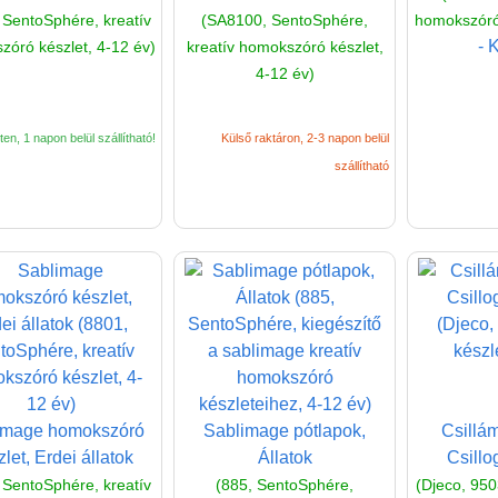
 SentoSphére, kreatív
(SA8100, SentoSphére,
homokszóró 
- 
óró készlet, 4-12 év)
kreatív homokszóró készlet,
4-12 év)
en, 1 napon belül szállítható!
Külső raktáron, 2-3 napon belül
szállítható
image homokszóró
Sablimage pótlapok,
Csillám
let, Erdei állatok
Állatok
Csillo
 SentoSphére, kreatív
(885, SentoSphére,
(Djeco, 9503