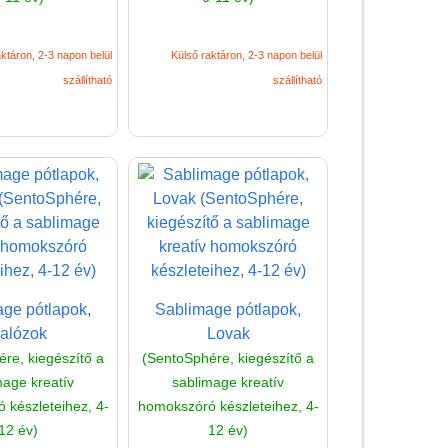
Tudományos játék
Úti játékok, Utazó játékok
ktáron, 2-3 napon belül
Külső raktáron, 2-3 napon belül
szállítható
szállítható
Ügyességi játékok
CSAK NÁLUNK - Egyedi
játékok
ge pótlapok,
Sablimage pótlapok,
alózok
Lovak
re, kiegészítő a
(SentoSphére, kiegészítő a
mage kreatív
sablimage kreatív
 készleteihez, 4-
homokszóró készleteihez, 4-
12 év)
12 év)