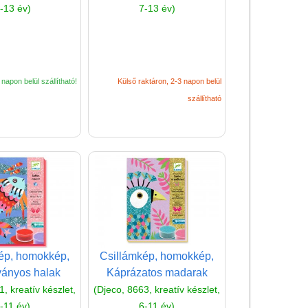
-13 év)
7-13 év)
Oktató játékok kutyáknak
Pasztell játékok
Papírszínház
napon belül szállítható!
Külső raktáron, 2-3 napon belül
Pixelhobby
szállítható
Puzzle
Spiegelburg játékok
Strandjátékok
Szerelés, barkácsolás, kerti
kalandozás
Szerepjáték
(baba,autó,konyha,épület,..)
ép, homokkép,
Csillámkép, homokkép,
Tanulást segítő játék
ványos halak
Káprázatos madarak
, kreatív készlet,
(Djeco, 8663, kreatív készlet,
Társasjáték
-11 év)
6-11 év)