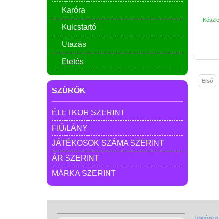
Karóra
Készlet
Kulcstartó
Utazás
Etetés
Első
SZŰRŐK
ÉLETKOR SZERINT
FIÚ/LÁNY
JÁTÉKOSOK SZÁMA SZERINT
ÁR SZERINT
MÁRKA SZERINT
Legnépszerű