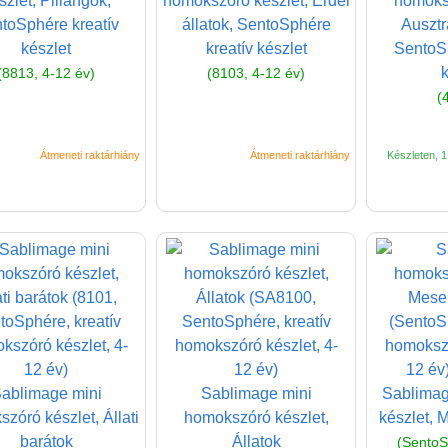
szlet, Pillangók,
homokszóró készlet, Erdei
homoksz
toSphére kreatív
állatok, SentoSphére
Ausztrá
készlet
kreatív készlet
SentoSp
(8813, 4-12 év)
(8103, 4-12 év)
(
Átmeneti raktárhiány
Átmeneti raktárhiány
Készleten, 1 
ablimage mini
Sablimage mini
Sablima
zóró készlet, Állati
homokszóró készlet,
készlet, 
barátok
Állatok
(SentoS