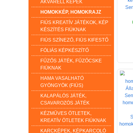
ké
AKVARELL KÉPEK
Sen
HOMOKKÉP, HOMOKRAJZ
FIÚS KREATÍV JÁTÉKOK, KÉP
KÉSZÍTÉS FIÚKNAK
FIÚS SZÍNEZŐ, FIÚS KIFESTŐ
FÓLIÁS KÉPKÉSZÍTŐ
FŰZŐS JÁTÉK, FŰZŐCSKE
FIÚKNAK
HAMA VASALHATÓ
GYÖNGYÖK (FIÚS)
KALAPÁLÓS JÁTÉK,
CSAVAROZÓS JÁTÉK
KÉZMŰVES ÖTLETEK,
S
KREATÍV ÖTLETEK FIÚKNAK
homoks
KARCKÉPEK, KÉPKARCOLÓ