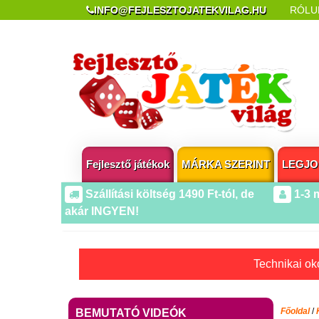
INFO@FEJLESZTOJATEKVILAG.HU
RÓLU
REKLAMÁCIÓ ÉS ELÁLLÁS
POPUP AZ OLDA
Fejlesztő játékok
MÁRKA SZERINT
LEGJO
Szállítási költség 1490 Ft-tól, de
1-3 
akár INGYEN!
Technikai oko
Főoldal
/
BEMUTATÓ VIDEÓK