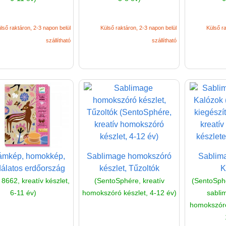
lső raktáron, 2-3 napon belül
Külső raktáron, 2-3 napon belül
Külső ra
szállítható
szállítható
lámkép, homokkép,
Sablimage homokszóró
Sablima
álatos erdőország
készlet, Tűzoltók
K
 8662, kreatív készlet,
(SentoSphére, kreatív
(SentoSphé
6-11 év)
homokszóró készlet, 4-12 év)
sabli
homokszóró