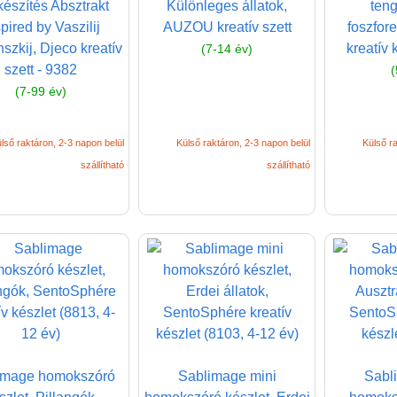
észítés Absztrakt
Különleges állatok,
teng
pired by Vaszilij
AUZOU kreatív szett
foszfor
szkij, Djeco kreatív
kreatív 
(7-14 év)
szett - 9382
(
(7-99 év)
lső raktáron, 2-3 napon belül
Külső raktáron, 2-3 napon belül
Külső ra
szállítható
szállítható
image homokszóró
Sablimage mini
Sabl