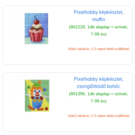
Úti játékok, Utazó játékok
Pixelhobby képkészlet,
Ügyességi játékok
muffin
CSAK NÁLUNK - Egyedi
(801228, 1db alaplap + színek,
játékok
7-99 év)
Külső raktáron, 2-3 napon belül szállítható
Pixelhobby képkészlet,
zsonglőrködő bohóc
(801396, 1db alaplap + színek,
7-99 év)
Külső raktáron, 2-3 napon belül szállítható