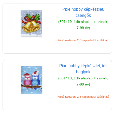
Pixelhobby képkészlet,
Vélemények
csengők
Adatkezelés
(801419, 1db alaplap + színek,
7-99 év)
ÁSZF
Szállítási költség 1490 Ft-tól,
Külső raktáron, 2-3 napon belül szállítható
de akár INGYEN!
1-3 munkanapos kiszállítás
5%-os törzsvásárlói
Pixelhobby képkészlet, téli
kedvezmény
baglyok
Miért vásárolj nálunk?
(801418, 1db alaplap + színek,
7-99 év)
Akiket támogatunk
Garancia
Külső raktáron, 2-3 napon belül szállítható
Játék rendelés - Az internetes
vásárlás előnyei