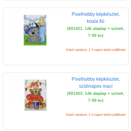
szín)
Pixelhobby képkészlet,
Pixel mosaic kocka
koala fiú
(3db6x6cm)
(801401, 1db alaplap + színek,
Komplett Pixel mosaic
7-99 év)
készlet (10x12cm)
Külső raktáron, 2-3 napon belül szállítható
Egyedi Pixel mosaic
készletek
Egy alaplapos
pixelképek
Pixelhobby képkészlet,
Több alaplapos
szülinapos maci
pixelképek
(801403, 1db alaplap + színek,
7-99 év)
Pixelhobby csipesz
Pixelhobby
Külső raktáron, 2-3 napon belül szállítható
ajándékdoboz
Pixelhobby ötletfüzetek