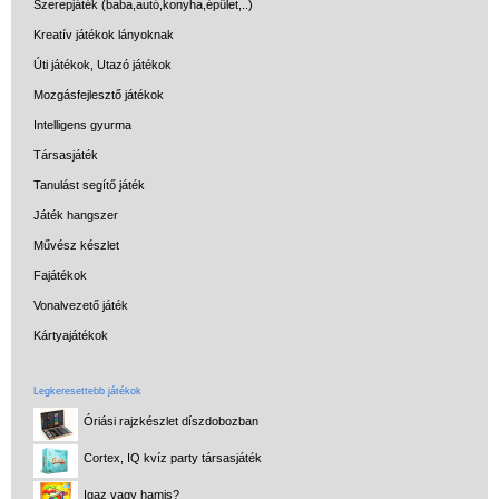
Szerepjáték (baba,autó,konyha,épület,..)
Kreatív játékok lányoknak
Úti játékok, Utazó játékok
Mozgásfejlesztő játékok
Intelligens gyurma
Társasjáték
Tanulást segítő játék
Játék hangszer
Művész készlet
Fajátékok
Vonalvezető játék
Kártyajátékok
Legkeresettebb játékok
Óriási rajzkészlet díszdobozban
Cortex, IQ kvíz party társasjáték
Igaz vagy hamis?