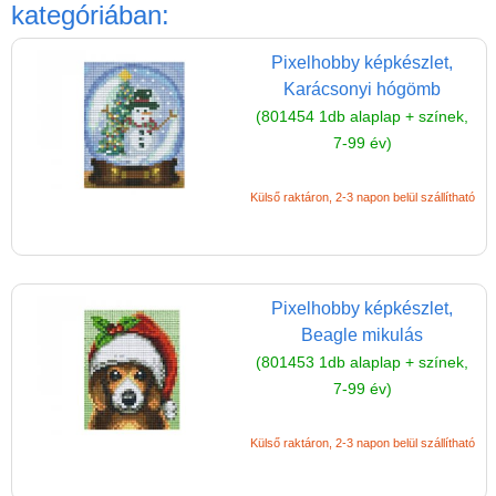
Játék hangszer
kategóriában:
Futóbiciklik, rollerek
Pixelhobby képkészlet,
Gyerekszoba
Karácsonyi hógömb
(801454 1db alaplap + színek,
Intelligens gyurma
7-99 év)
Iskolaszerek
Külső raktáron, 2-3 napon belül szállítható
Kerti játékok
Kreatív játék
Könyv
Pixelhobby képkészlet,
Licenszes TOP
Beagle mikulás
gyerekajándékok
(801453 1db alaplap + színek,
Logikai játékok
7-99 év)
LOGICO
Külső raktáron, 2-3 napon belül szállítható
LÜK