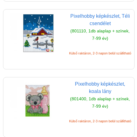
Magyar játékok
Montessori játékok
Pixelhobby képkészlet, Téli
Mozgásfejlesztő játékok
csendélet
(801110, 1db alaplap + színek,
Okos partijátékok
7-99 év)
Oktató játékok kutyáknak
Külső raktáron, 2-3 napon belül szállítható
Pasztell játékok
Papírszínház
Pixelhobby
Pixelhobby képkészlet,
Pixelhobby húsvéti tojás
koala lány
Pixel kulcstartó
(801400, 1db alaplap + színek,
7-99 év)
Pixel XL
Pixel mosaic
Külső raktáron, 2-3 napon belül szállítható
Pixel mosaic szett
(1db6x6cm+12db