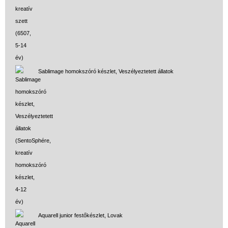
Sablimage homokszóró készlet, Veszélyeztetett állatok
Aquarell junior festőkészlet, Lovak