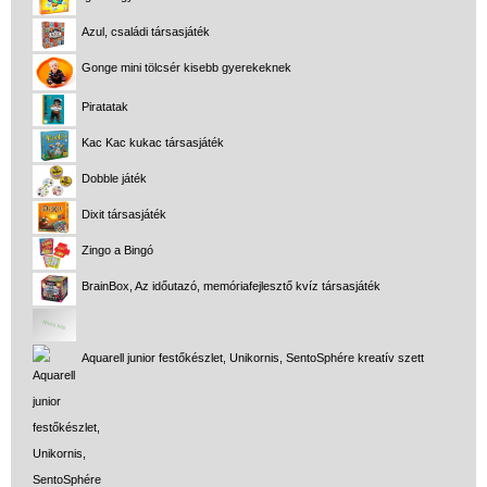
Azul, családi társasjáték
Gonge mini tölcsér kisebb gyerekeknek
Piratatak
Kac Kac kukac társasjáték
Dobble játék
Dixit társasjáték
Zingo a Bingó
BrainBox, Az időutazó, memóriafejlesztő kvíz társasjáték
Aquarell junior festőkészlet, Unikornis, SentoSphére kreatív szett