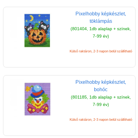
Pixelhobby képkeret
Pixelhobby képkészlet,
Pixel készletek (1 vagy
töklámpás
több alaplapos szettek)
(801404, 1db alaplap + színek,
7-99 év)
Puzzle
Spiegelburg játékok
Külső raktáron, 2-3 napon belül szállítható
Strandjátékok
Szerelés, barkácsolás, kerti
kalandozás
Pixelhobby képkészlet,
Szerepjáték
bohóc
(baba,autó,konyha,épület,..)
(801185, 1db alaplap + színek,
7-99 év)
Tanulást segítő játék
Társasjáték
Külső raktáron, 2-3 napon belül szállítható
Tudományos játék