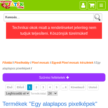
Összes játék
Technikai okok miatt a rendeléseket jelenleg nem
tudjuk teljesíteni. Köszönjük türelmüket!
Játékok életkor szerint
Legújabb Djeco játékok
AKTÍV szabadidő
Ajándéktárgyak
Főoldal
/
Pixelhobby
/
Pixel mosaic
/
Egyedi Pixel mosaic készletek
/
Egy
Bébijátékok
alaplapos pixelképek
/
Diafilm
Szűrési feltételek
Építőjáték
Első
Előző
1
2
3
4
5
... 6
Következő
Utolsó
Foglalkoztató füzet
Termék/oldal:
Fajátékok
Termékek
"Egy alaplapos pixelképek"