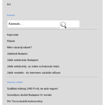
Keresés
Kapcsolat
Rólunk
Miért vásárolj nálunk?
Játékbolt Budaörs
Játék webáruház Budapest
Játék webáruház, az online szórakozás helye
Játék rendelés - Az internetes vásárlás előnyei
Hasznos Linkek
Szállítási költség 1490 Ft-tól, de akár ingyen!
Személyes átvétel Budapest XI. kerület
5% Törzsvásárlói kedvezmény