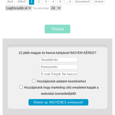
Első
Előző
1
2
3
4
5
... 6
Következő
Utolsó
Termék/oldal:
Vissza
22 játék magyar és francia kártyával! INGYEN! KÉRED?
Hozzájárulok adataim kezeléséhez
Hozzájárulok hogy marketing célú emaileket kapjak a
weboldal üzemeltetőjétől