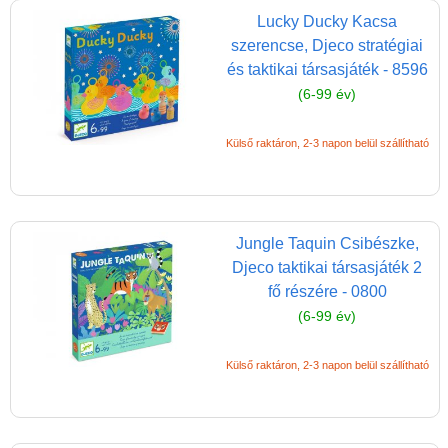
(baba,autó,konyha,épület,..)
Lucky Ducky Kacsa
szerencse, Djeco stratégiai
Tanulást segítő játék
és taktikai társasjáték - 8596
Társasjáték
(6-99 év)
Djeco kártyajátékok
Külső raktáron, 2-3 napon belül szállítható
Djeco társasjátékok
Legújabb társasjátékok
Az első társasjátékok
Jungle Taquin Csibészke,
Társasjátékok fiúknak
Djeco taktikai társasjáték 2
fő részére - 0800
Társasjátékok lányoknak
(6-99 év)
Társasjátékok
gyerekeknek
Külső raktáron, 2-3 napon belül szállítható
Társasjátékok
felnőtteknek