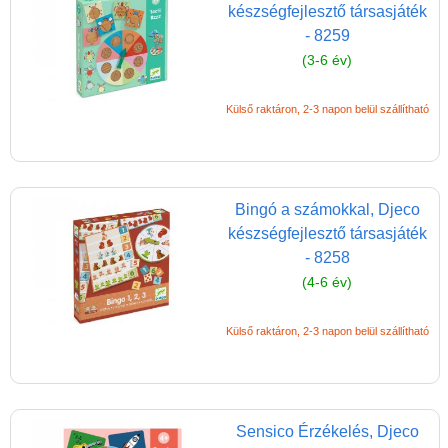
készségfejlesztő társasjáték
- 8259
(3-6 év)
Külső raktáron, 2-3 napon belül szállítható
Bingó a számokkal, Djeco
készségfejlesztő társasjáték
- 8258
(4-6 év)
Külső raktáron, 2-3 napon belül szállítható
Sensico Érzékelés, Djeco