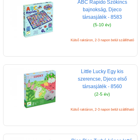
Úti játékok, Utazó játékok
ABC Rapido Szókincs
bajnokság, Djeco
Ügyességi játékok
társasjáték - 8583
CSAK NÁLUNK - Egyedi
(5-10 év)
játékok
Külső raktáron, 2-3 napon belül szállítható
Little Lucky Egy kis
szerencse, Djeco első
társasjáték - 8560
(2-5 év)
Külső raktáron, 2-3 napon belül szállítható