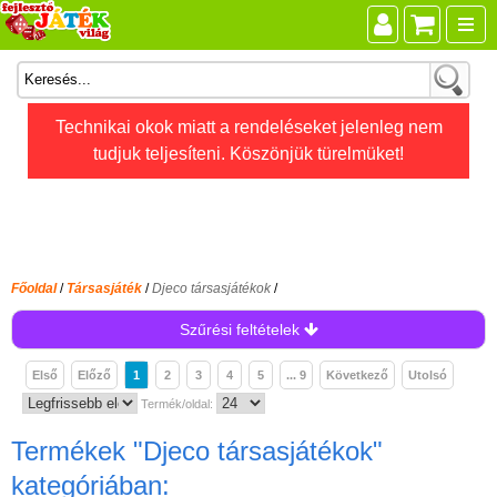
Összes játék
Technikai okok miatt a rendeléseket jelenleg nem
tudjuk teljesíteni. Köszönjük türelmüket!
Játékok életkor szerint
Legújabb Djeco játékok
AKTÍV szabadidő
Ajándéktárgyak
Főoldal
/
Társasjáték
/
Djeco társasjátékok
/
Bébijátékok
Szűrési feltételek
Diafilm
Első
Előző
1
2
3
4
5
... 9
Következő
Utolsó
Építőjáték
Termék/oldal:
Foglalkoztató füzet
Termékek
"Djeco társasjátékok"
Fajátékok
kategóriában: