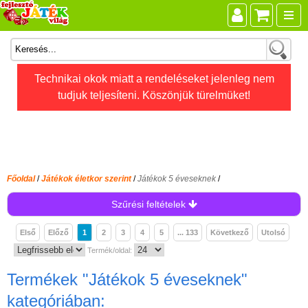
Összes játék
Technikai okok miatt a rendeléseket jelenleg nem
tudjuk teljesíteni. Köszönjük türelmüket!
Játékok életkor szerint
Játék újszülötteknek
Játék 1 éveseknek
Játékok 2 éveseknek
Főoldal
/
Játékok életkor szerint
/
Játékok 5 éveseknek
/
Játékok 3 éveseknek
Szűrési feltételek
Játékok 4 éveseknek
Első
Előző
1
2
3
4
5
... 133
Következő
Utolsó
Játékok 5 éveseknek
Termék/oldal:
Játék 6 éveseknek
Termékek
"Játékok 5 éveseknek"
Játékok 7 éveseknek
kategóriában: