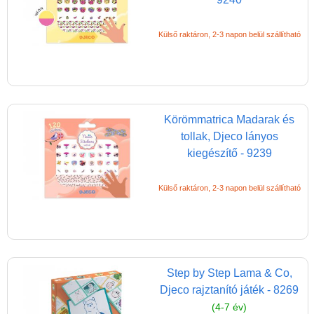
Külső raktáron, 2-3 napon belül szállítható
Körömmatrica Madarak és
tollak, Djeco lányos
kiegészítő - 9239
Külső raktáron, 2-3 napon belül szállítható
Step by Step Lama & Co,
Djeco rajztanító játék - 8269
(4-7 év)