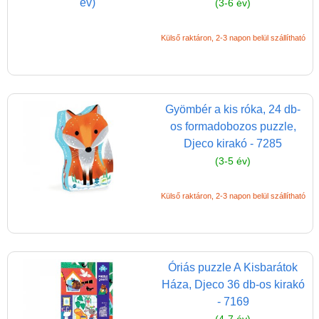
(3-6 év)
Külső raktáron, 2-3 napon belül szállítható
Gyömbér a kis róka, 24 db-
os formadobozos puzzle,
Djeco kirakó - 7285
(3-5 év)
Külső raktáron, 2-3 napon belül szállítható
Óriás puzzle A Kisbarátok
Háza, Djeco 36 db-os kirakó
- 7169