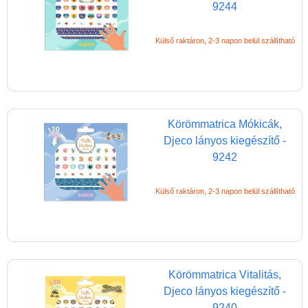
9244
Adatkezelés
Külső raktáron, 2-3 napon belül szállítható
ÁSZF
Szállítási költség 1490 Ft-tól,
de akár INGYEN!
1-3 munkanapos kiszállítás
Körömmatrica Mókicák,
5%-os törzsvásárlói
Djeco lányos kiegészítő -
kedvezmény
9242
Miért vásárolj nálunk?
Külső raktáron, 2-3 napon belül szállítható
Akiket támogatunk
Garancia
Játék rendelés - Az internetes
vásárlás előnyei
Körömmatrica Vitalitás,
Reklamáció és Elállás
Djeco lányos kiegészítő -
9240