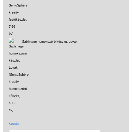
Sablimage homokszóró készlet, Lovak
Keresés