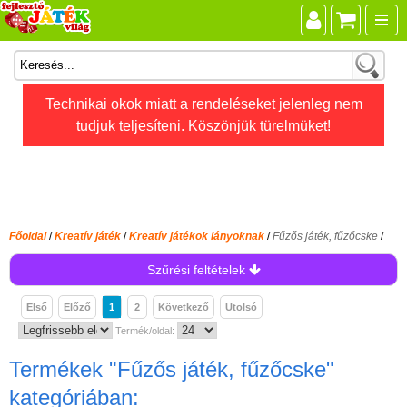
Összes játék
Technikai okok miatt a rendeléseket jelenleg nem
tudjuk teljesíteni. Köszönjük türelmüket!
Játékok életkor szerint
Legújabb Djeco játékok
AKTÍV szabadidő
Ajándéktárgyak
Főoldal
/
Kreatív játék
/
Kreatív játékok lányoknak
/
Fűzős játék, fűzőcske
/
Bébijátékok
Szűrési feltételek
Diafilm
Első
Előző
1
2
Következő
Utolsó
Építőjáték
Termék/oldal:
Foglalkoztató füzet
Termékek
"Fűzős játék, fűzőcske"
Fajátékok
kategóriában: