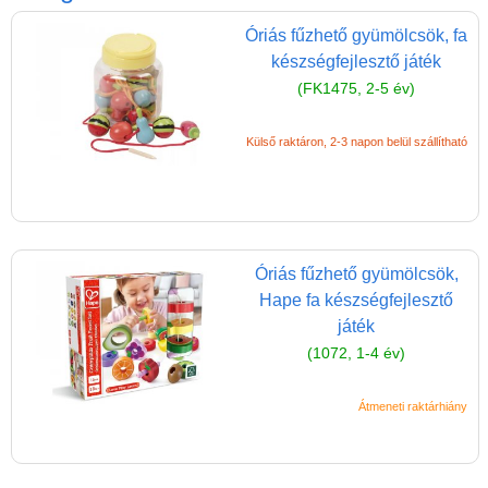
Játék hangszer
Óriás fűzhető gyümölcsök, fa
Futóbiciklik, rollerek
készségfejlesztő játék
Gyerekszoba
(FK1475, 2-5 év)
Intelligens gyurma
Külső raktáron, 2-3 napon belül szállítható
Iskolaszerek
Kerti játékok
Kreatív játék
Djeco kreatív játékok
Óriás fűzhető gyümölcsök,
Hape fa készségfejlesztő
Papír írószer, kreatív
játék
eszközök, rajzeszközök
(1072, 1-4 év)
Kreatív játékok kicsiknek
Átmeneti raktárhiány
Kreatív játékok
óvodásoknak
Kreatív játékok