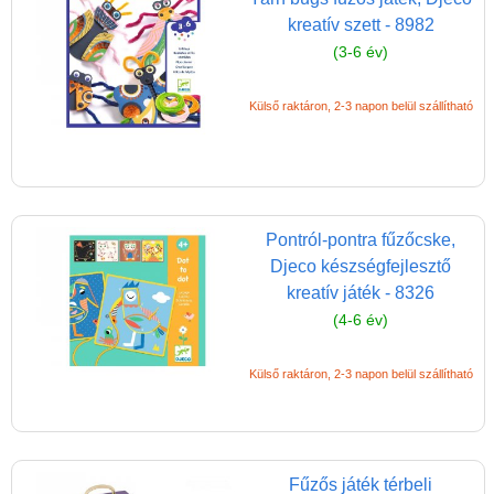
kreatív szett - 8982
satírozós matrica
(3-6 év)
Selyemfestés
Süthető játékok
Külső raktáron, 2-3 napon belül szállítható
Színezők, kifestő,
festővászon
Tetoválás
gyerekeknek
Pontról-pontra fűzőcske,
Djeco készségfejlesztő
Tüskejáték, pötyiző
kreatív játék - 8326
lányoknak
(4-6 év)
Viaszfestés
Varrós játékok, kötős
Külső raktáron, 2-3 napon belül szállítható
játékok, hímző
Kreatív játékok fiúknak
Slime készítő
Fűzős játék térbeli