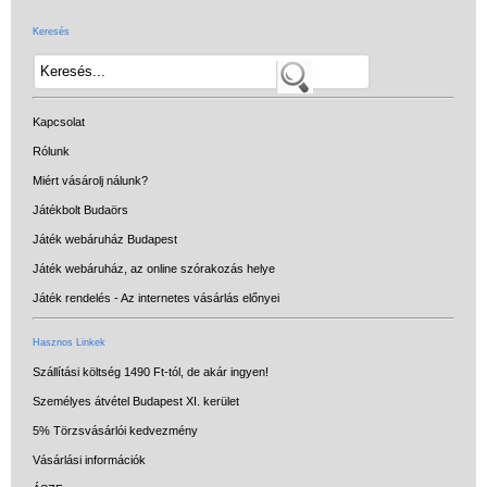
Keresés
Kapcsolat
Rólunk
Miért vásárolj nálunk?
Játékbolt Budaörs
Játék webáruház Budapest
Játék webáruház, az online szórakozás helye
Játék rendelés - Az internetes vásárlás előnyei
Hasznos Linkek
Szállítási költség 1490 Ft-tól, de akár ingyen!
Személyes átvétel Budapest XI. kerület
5% Törzsvásárlói kedvezmény
Vásárlási információk