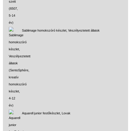
Sablimage homokszóró készlet, Veszélyeztetett állatok
Aquarell junior festőkészlet, Lovak