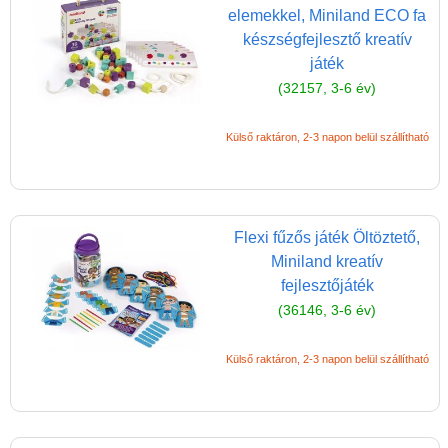
elemekkel, Miniland ECO fa
Kreatív poszter készítés
készségfejlesztő kreatív
matricákkal
játék
Könyv
(32157, 3-6 év)
Licenszes TOP
Külső raktáron, 2-3 napon belül szállítható
gyerekajándékok
Logikai játékok
LOGICO
Flexi fűzős játék Öltöztető,
LÜK
Miniland kreatív
Magyar játékok
fejlesztőjáték
(36146, 3-6 év)
Montessori játékok
Mozgásfejlesztő játékok
Külső raktáron, 2-3 napon belül szállítható
Okos partijátékok
Oktató játékok kutyáknak