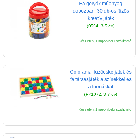
Pasztell játékok
Fa golyók műanyag
dobozban, 30 db-os fűzős
Papírszínház
kreatív játék
Pixelhobby
(0564, 3-5 év)
Puzzle
Készleten, 1 napon belül szállítható!
Spiegelburg játékok
Strandjátékok
Szerelés, barkácsolás, kerti
Colorama, fűzőcske játék és
kalandozás
fa társasjáték a színekkel és
Szerepjáték
a formákkal
(baba,autó,konyha,épület,..)
(FK1072, 3-7 év)
Tanulást segítő játék
Készleten, 1 napon belül szállítható!
Társasjáték
Tudományos játék
Úti játékok, Utazó játékok