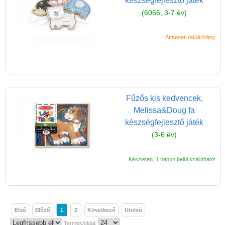
készségfejlesztő játék
(6066, 3-7 év)
Átmeneti raktárhiány
Fűzős kis kedvencek,
Melissa&Doug fa
készségfejlesztő játék
(3-6 év)
Készleten, 1 napon belül szállítható!
Első
Előző
1
2
Következő
Utolsó
Termék/oldal: