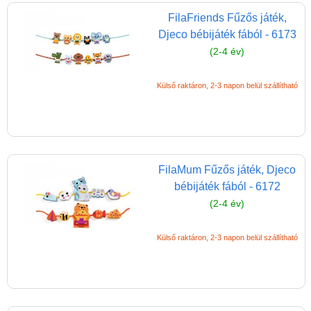
lányoknak
FilaFriends Fűzős játék,
Djeco bébijáték fából - 6173
Bársony színező
(2-4 év)
Akvarell festmények
Ékszerkészítő játékok
Külső raktáron, 2-3 napon belül szállítható
Divattervezős játékok,
öltöztetős
Festés számok szerint
FilaMum Fűzős játék, Djeco
Flitteres képkészítő
bébijáték fából - 6172
Fóliakép készítő
(2-4 év)
lányoknak
Fűzős játék,
Külső raktáron, 2-3 napon belül szállítható
fűzőcske
Glitteres csillogó
képek