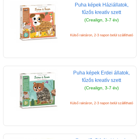
Gyémántszemes
Puha képek Háziállatok,
technika - Diamond
fűzős kreatív szett
Art
(Crealign, 3-7 év)
Gyöngyfűzés
Külső raktáron, 2-3 napon belül szállítható
HAMA vasalható
gyöngyök (lányos)
Homokkép,
homokrajz, csillámkép
Puha képek Erdei állatok,
Kalapálós játék
fűzős kreatív szett
lányoknak
(Crealign, 3-7 év)
Kép készítés,
képeslap készítő
Külső raktáron, 2-3 napon belül szállítható
Kézműves ötletek,
kreatív ötletek
Mozaikkép készítő