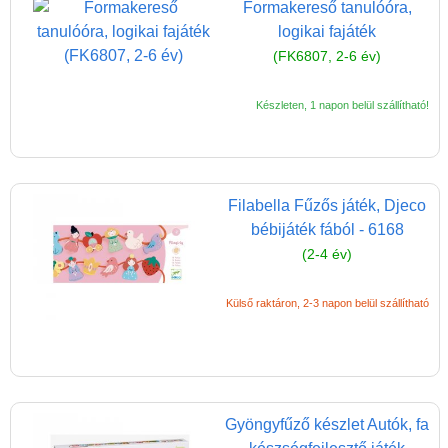
Formakereső tanulóóra,
Ügyességi játékok
logikai fajáték
(FK6807, 2-6 év)
CSAK NÁLUNK - Egyedi
játékok
Készleten, 1 napon belül szállítható!
Filabella Fűzős játék, Djeco
bébijáték fából - 6168
(2-4 év)
Külső raktáron, 2-3 napon belül szállítható
Gyöngyfűző készlet Autók, fa