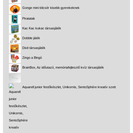
Gonge mini tölcsér kisebb gyerekeknek
Piratatak
Kac Kac kukac társasjáték
Dobble játék
Dixit társasjáték
Zingo a Bingó
BrainBox, Az időutazó, memóriafejlesztő kvíz társasjáték
Aquarell junior festőkészlet, Unikornis, SentoSphére kreatív szett