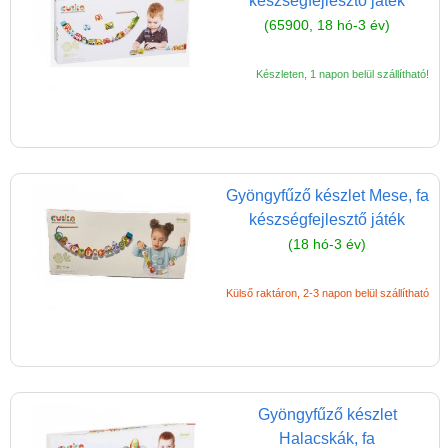
készségfejlesztő játék
(65900, 18 hó-3 év)
Vélemények
Adatkezelés
Készleten, 1 napon belül szállítható!
ÁSZF
Szállítási költség 1490 Ft-tól,
de akár INGYEN!
1-3 munkanapos kiszállítás
Gyöngyfűző készlet Mese, fa
készségfejlesztő játék
5%-os törzsvásárlói
(18 hó-3 év)
kedvezmény
Miért vásárolj nálunk?
Külső raktáron, 2-3 napon belül szállítható
Akiket támogatunk
Garancia
Játék rendelés - Az internetes
Gyöngyfűző készlet
vásárlás előnyei
Halacskák, fa