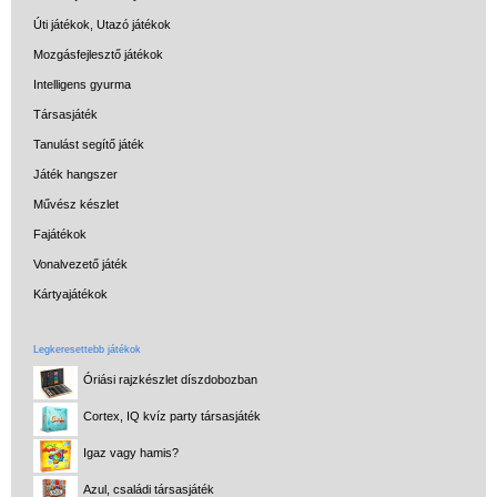
Úti játékok, Utazó játékok
Mozgásfejlesztő játékok
Intelligens gyurma
Társasjáték
Tanulást segítő játék
Játék hangszer
Művész készlet
Fajátékok
Vonalvezető játék
Kártyajátékok
Legkeresettebb játékok
Óriási rajzkészlet díszdobozban
Cortex, IQ kvíz party társasjáték
Igaz vagy hamis?
Azul, családi társasjáték