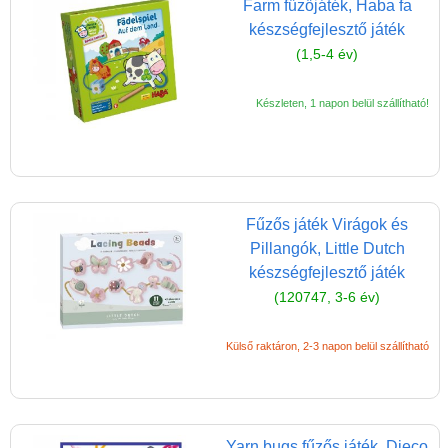
Farm fűzőjáték, Haba fa
Karckép készítő,
készségfejlesztő játék
karckészlet
(1,5-4 év)
Mágneses játék,
mágneses öltöztető
Készleten, 1 napon belül szállítható!
Mandala színező
Manikűr készlet
Matrica gyerekeknek,
Fűzős játék Virágok és
matricás füzet
Pillangók, Little Dutch
Origami
készségfejlesztő játék
Parfüm készítése,
(120747, 3-6 év)
szappankészítés
Külső raktáron, 2-3 napon belül szállítható
Pompon készítés
Ragasztós képkészítő,
kollázs
Yarn bugs fűzős játék, Djeco
Satírozós füzetek,