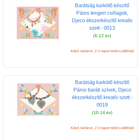
Pasztell játékok
Barátság karkötő készítő
Papírszínház
Páros tengeri csillagok,
Djeco ékszerkészítő kreatív
Pixelhobby
szett - 0013
Puzzle
(6-12 év)
Spiegelburg játékok
Külső raktáron, 2-3 napon belül szállítható
Strandjátékok
Szerelés, barkácsolás, kerti
kalandozás
Barátság karkötő készítő
Szerepjáték
Páros baráti szívek, Djeco
(baba,autó,konyha,épület,..)
ékszerkészítő kreatív szett -
Tanulást segítő játék
0019
(10-14 év)
Társasjáték
Tudományos játék
Külső raktáron, 2-3 napon belül szállítható
Úti játékok, Utazó játékok