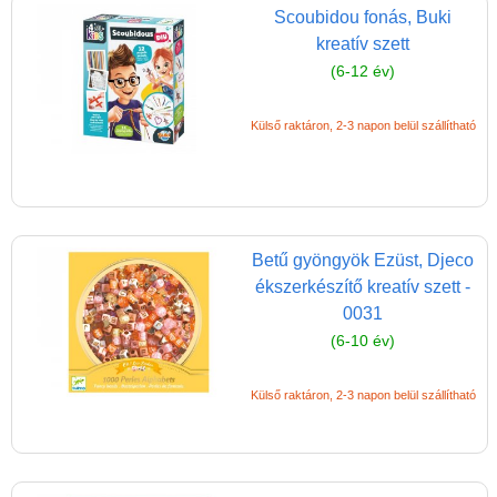
Gyémántszemes
Scoubidou fonás, Buki
technika - Diamond
kreatív szett
Art
(6-12 év)
Gyöngyfűzés
Külső raktáron, 2-3 napon belül szállítható
HAMA vasalható
gyöngyök (lányos)
Homokkép,
homokrajz, csillámkép
Betű gyöngyök Ezüst, Djeco
Kalapálós játék
ékszerkészítő kreatív szett -
lányoknak
0031
Kép készítés,
(6-10 év)
képeslap készítő
Külső raktáron, 2-3 napon belül szállítható
Kézműves ötletek,
kreatív ötletek
Mozaikkép készítő