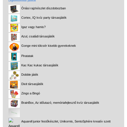
Legkeresettebb játékok
Óriási rajzkészlet díszdobozban
Cortex, IQ kvíz party társasjáték
Igaz vagy hamis?
Azul, családi társasjáték
Gonge mini tölcsér kisebb gyerekeknek
Piratatak
Kac Kac kukac társasjáték
Dobble játék
Dixit társasjáték
Zingo a Bingó
BrainBox, Az időutazó, memóriafejlesztő kvíz társasjáték
Aquarell junior festőkészlet, Unikornis, SentoSphére kreatív szett