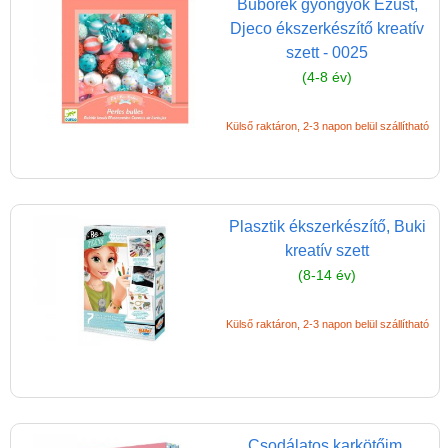
Buborék gyöngyök Ezüst,
satírozós matrica
Djeco ékszerkészítő kreatív
szett - 0025
Selyemfestés
(4-8 év)
Süthető játékok
Külső raktáron, 2-3 napon belül szállítható
Színezők, kifestő,
festővászon
Tetoválás
gyerekeknek
Plasztik ékszerkészítő, Buki
Tüskejáték, pötyiző
kreatív szett
lányoknak
(8-14 év)
Viaszfestés
Külső raktáron, 2-3 napon belül szállítható
Varrós játékok, kötős
játékok, hímző
Kreatív játékok fiúknak
Slime készítő
Csodálatos karkötőim,