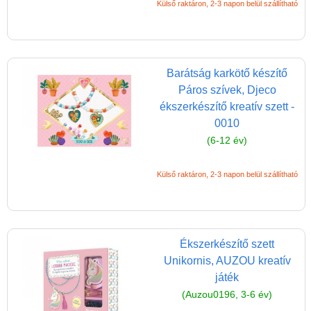
Külső raktáron, 2-3 napon belül szállítható
Vélemények
Adatkezelés
ÁSZF
Barátság karkötő készítő
Páros szívek, Djeco
Szállítási költség 1490 Ft-tól,
ékszerkészítő kreatív szett -
de akár INGYEN!
0010
1-3 munkanapos kiszállítás
(6-12 év)
5%-os törzsvásárlói
kedvezmény
Külső raktáron, 2-3 napon belül szállítható
Miért vásárolj nálunk?
Akiket támogatunk
Ékszerkészítő szett
Garancia
Unikornis, AUZOU kreatív
Játék rendelés - Az internetes
játék
vásárlás előnyei
(Auzou0196, 3-6 év)