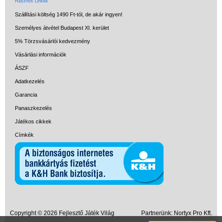
Hasznos Linkek
Szállítási költség 1490 Ft-tól, de akár ingyen!
Személyes átvétel Budapest XI. kerület
5% Törzsvásárlói kedvezmény
Vásárlási információk
ÁSZF
Adatkezelés
Garancia
Panaszkezelés
Játékos cikkek
Címkék
Copyright © 2026 Fejlesztő Játék Világ
Partnerünk:
Nortyx Pro Kft.