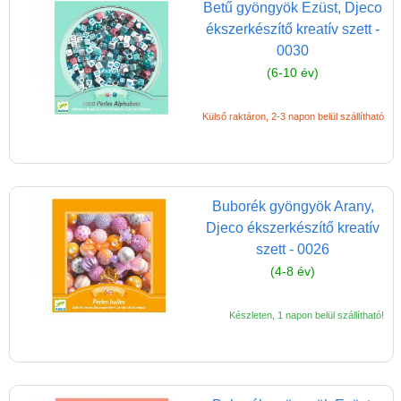
Betű gyöngyök Ezüst, Djeco
Karckép készítő,
ékszerkészítő kreatív szett -
karckészlet
0030
Mágneses játék,
(6-10 év)
mágneses öltöztető
Mandala színező
Külső raktáron, 2-3 napon belül szállítható
Manikűr készlet
Matrica gyerekeknek,
matricás füzet
Buborék gyöngyök Arany,
Djeco ékszerkészítő kreatív
Origami
szett - 0026
Parfüm készítése,
(4-8 év)
szappankészítés
Pompon készítés
Készleten, 1 napon belül szállítható!
Ragasztós képkészítő,
kollázs
Satírozós füzetek,