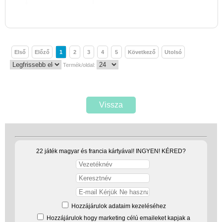
Első
Előző
1
2
3
4
5
Következő
Utolsó
Termék/oldal:
Vissza
22 játék magyar és francia kártyával! INGYEN! KÉRED?
Hozzájárulok adataim kezeléséhez
Hozzájárulok hogy marketing célú emaileket kapjak a