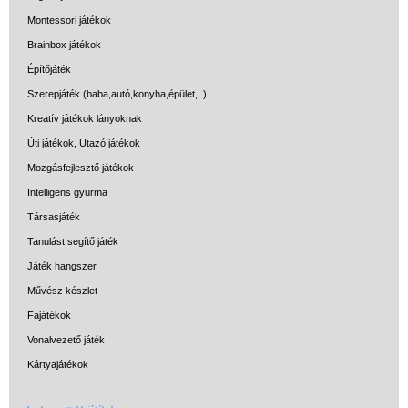
Montessori játékok
Brainbox játékok
Építőjáték
Szerepjáték (baba,autó,konyha,épület,..)
Kreatív játékok lányoknak
Úti játékok, Utazó játékok
Mozgásfejlesztő játékok
Intelligens gyurma
Társasjáték
Tanulást segítő játék
Játék hangszer
Művész készlet
Fajátékok
Vonalvezető játék
Kártyajátékok