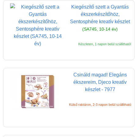
lányoknak
Kiegészítő szett a Gyantás
ékszerkészítőhöz,
Bársony színező
Sentosphére kreatív készlet
Akvarell festmények
(SA745, 10-14 év)
Ékszerkészítő
játékok
Készleten, 1 napon belül szállítható!
Divattervezős játékok,
öltöztetős
Festés számok szerint
Csináld magad! Elegáns
ékszereim, Djeco kreatív
Flitteres képkészítő
készlet - 7977
Fóliakép készítő
lányoknak
Külső raktáron, 2-3 napon belül szállítható
Fűzős játék, fűzőcske
Glitteres csillogó
képek