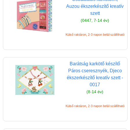
Auzou ékszerkészítő kreatív
Kreatív poszter készítés
matricákkal
szett
(0447, 7-14 év)
Könyv
Licenszes TOP
Külső raktáron, 2-3 napon belül szállítható
gyerekajándékok
Logikai játékok
LOGICO
Barátság karkötő készítő
Páros cseresznyék, Djeco
LÜK
ékszerkészítő kreatív szett -
Magyar játékok
0017
Montessori játékok
(8-14 év)
Mozgásfejlesztő játékok
Külső raktáron, 2-3 napon belül szállítható
Okos partijátékok
Oktató játékok kutyáknak