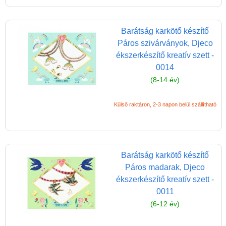
Ügyességi játékok
CSAK NÁLUNK - Egyedi
Barátság karkötő készítő
játékok
Páros szivárványok, Djeco
ékszerkészítő kreatív szett -
0014
(8-14 év)
Külső raktáron, 2-3 napon belül szállítható
Barátság karkötő készítő
Páros madarak, Djeco
ékszerkészítő kreatív szett -
0011
(6-12 év)