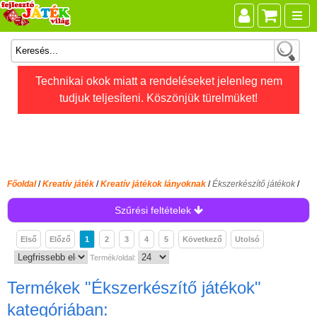
Összes játék
Technikai okok miatt a rendeléseket jelenleg nem
tudjuk teljesíteni. Köszönjük türelmüket!
Játékok életkor szerint
Legújabb Djeco játékok
AKTÍV szabadidő
Ajándéktárgyak
Főoldal
/
Kreatív játék
/
Kreatív játékok lányoknak
/
Ékszerkészítő játékok
/
Bébijátékok
Szűrési feltételek
Diafilm
Első
Előző
1
2
3
4
5
Következő
Utolsó
Építőjáték
Termék/oldal:
Foglalkoztató füzet
Termékek
"Ékszerkészítő játékok"
Fajátékok
kategóriában: