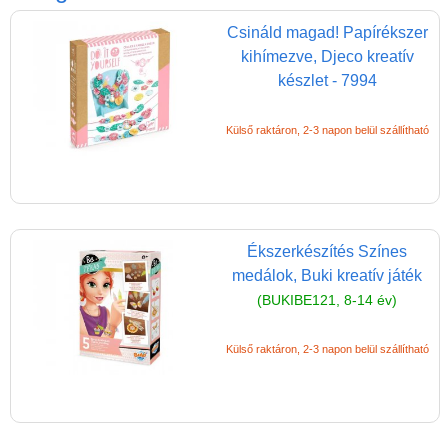
Játék hangszer
Csináld magad! Papírékszer
Futóbiciklik, rollerek
kihímezve, Djeco kreatív
Gyerekszoba
készlet - 7994
Intelligens gyurma
Külső raktáron, 2-3 napon belül szállítható
Iskolaszerek
Kerti játékok
Kreatív játék
Djeco kreatív játékok
Ékszerkészítés Színes
medálok, Buki kreatív játék
Papír írószer, kreatív
(BUKIBE121, 8-14 év)
eszközök, rajzeszközök
Kreatív játékok kicsiknek
Külső raktáron, 2-3 napon belül szállítható
Kreatív játékok
óvodásoknak
Kreatív játékok