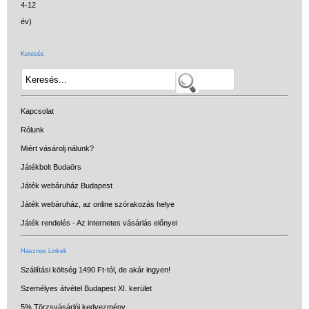
Keresés
Kapcsolat
Rólunk
Miért vásárolj nálunk?
Játékbolt Budaörs
Játék webáruház Budapest
Játék webáruház, az online szórakozás helye
Játék rendelés - Az internetes vásárlás előnyei
Hasznos Linkek
Szállítási költség 1490 Ft-tól, de akár ingyen!
Személyes átvétel Budapest XI. kerület
5% Törzsvásárlói kedvezmény