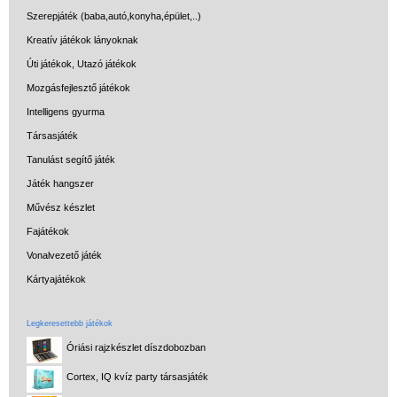
Szerepjáték (baba,autó,konyha,épület,..)
Kreatív játékok lányoknak
Úti játékok, Utazó játékok
Mozgásfejlesztő játékok
Intelligens gyurma
Társasjáték
Tanulást segítő játék
Játék hangszer
Művész készlet
Fajátékok
Vonalvezető játék
Kártyajátékok
Legkeresettebb játékok
Óriási rajzkészlet díszdobozban
Cortex, IQ kvíz party társasjáték