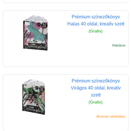
Selyemfestés
Prémium színezőkönyv
Süthető játékok
Halas 40 oldal, kreatív szett
Színezők, kifestő,
(Grafix)
festővászon
Raktáron
Tetoválás
gyerekeknek
Tüskejáték, pötyiző
lányoknak
Prémium színezőkönyv
Viaszfestés
Virágos 40 oldal, kreatív
Varrós játékok, kötős
szett
játékok, hímző
(Grafix)
Kreatív játékok fiúknak
Átmeneti raktárhiány
Slime készítő
Kreatív poszter készítés