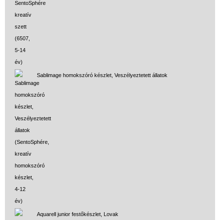
Sablimage homokszóró készlet, Veszélyeztetett állatok
Aquarell junior festőkészlet, Lovak