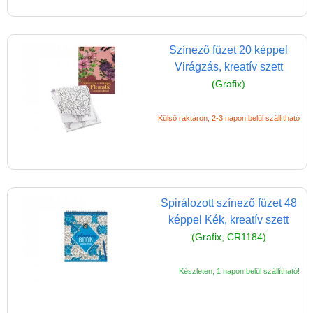
technika - Diamond
Art
Színező füzet 20 képpel
Gyöngyfűzés
Virágzás, kreatív szett
HAMA vasalható
(Grafix)
gyöngyök (lányos)
Homokkép,
Külső raktáron, 2-3 napon belül szállítható
homokrajz, csillámkép
Kalapálós játék
lányoknak
Kép készítés,
Spirálozott színező füzet 48
képeslap készítő
képpel Kék, kreatív szett
(Grafix, CR1184)
Kézműves ötletek,
kreatív ötletek
Készleten, 1 napon belül szállítható!
Mozaikkép készítő
Karckép készítő,