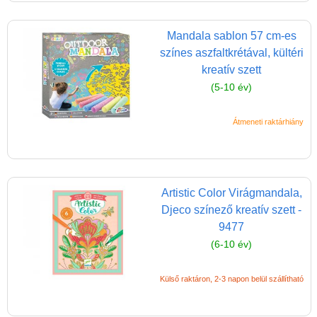
matricákkal
Mandala sablon 57 cm-es
Könyv
színes aszfaltkrétával, kültéri
Licenszes TOP
kreatív szett
gyerekajándékok
(5-10 év)
Logikai játékok
Átmeneti raktárhiány
LOGICO
LÜK
Magyar játékok
Artistic Color Virágmandala,
Montessori játékok
Djeco színező kreatív szett -
9477
Mozgásfejlesztő játékok
(6-10 év)
Okos partijátékok
Oktató játékok kutyáknak
Külső raktáron, 2-3 napon belül szállítható
Pasztell játékok