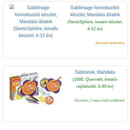
Vélemények
Sablimage homokszóró
Adatkezelés
készlet, Mandala állatok
(SentoSphére, kreatív készlet,
ÁSZF
4-12 év)
Szállítási költség 1490 Ft-tól,
de akár INGYEN!
Átmeneti raktárhiány
1-3 munkanapos kiszállítás
5%-os törzsvásárlói
kedvezmény
Sablonok, Mandala
Miért vásárolj nálunk?
(1680, Quercetti, kreatív
rajzkészlet, 6-99 év)
Akiket támogatunk
Garancia
Készleten, 1 napon belül szállítható!
Játék rendelés - Az internetes
vásárlás előnyei
Reklamáció és Elállás