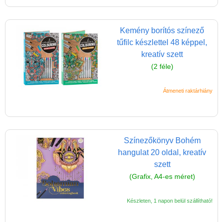
karckészlet
Mágneses játék,
Kemény borítós színező
mágneses öltöztető
tűfilc készlettel 48 képpel,
Mandala színező
kreatív szett
(2 féle)
Manikűr készlet
Matrica gyerekeknek,
Átmeneti raktárhiány
matricás füzet
Origami
Parfüm készítése,
Színezőkönyv Bohém
szappankészítés
hangulat 20 oldal, kreatív
Pompon készítés
szett
(Grafix, A4-es méret)
Ragasztós képkészítő,
kollázs
Készleten, 1 napon belül szállítható!
Satírozós füzetek,
satírozós matrica