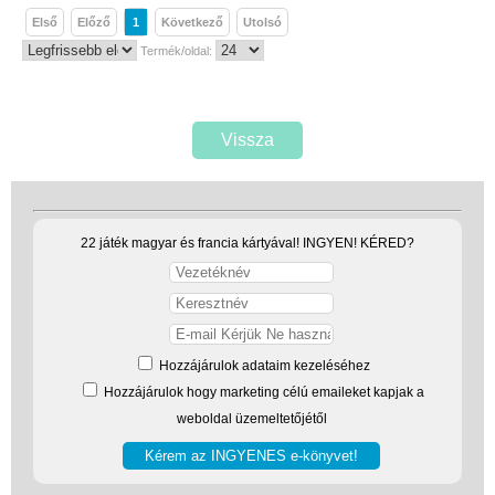
Első
Előző
1
Következő
Utolsó
Termék/oldal:
Vissza
22 játék magyar és francia kártyával! INGYEN! KÉRED?
Hozzájárulok adataim kezeléséhez
Hozzájárulok hogy marketing célú emaileket kapjak a
weboldal üzemeltetőjétől