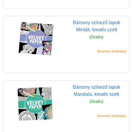
lányoknak
Bársony színező
Bársony színező lapok
Akvarell festmények
Minták, kreatív szett
Ékszerkészítő játékok
(Grafix)
Divattervezős játékok,
Átmeneti raktárhiány
öltöztetős
Festés számok szerint
Flitteres képkészítő
Fóliakép készítő
Bársony színező lapok
lányoknak
Mandala, kreatív szett
Fűzős játék, fűzőcske
(Grafix)
Glitteres csillogó
Átmeneti raktárhiány
képek
Gyémántszemes