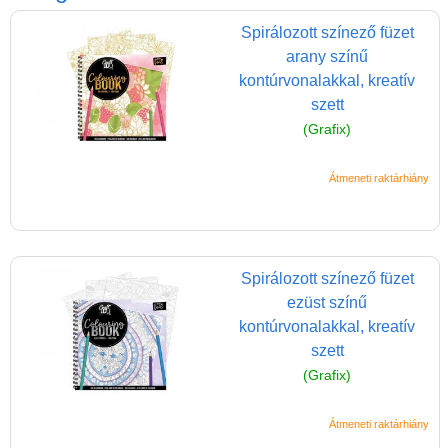
Játék hangszer
Spirálozott színező füzet
Futóbiciklik, rollerek
arany színű
Gyerekszoba
kontúrvonalakkal, kreatív
szett
Intelligens gyurma
(Grafix)
Iskolaszerek
Kerti játékok
Átmeneti raktárhiány
Kreatív játék
Djeco kreatív játékok
Spirálozott színező füzet
Papír írószer, kreatív
ezüst színű
eszközök, rajzeszközök
kontúrvonalakkal, kreatív
Kreatív játékok kicsiknek
szett
(Grafix)
Kreatív játékok
óvodásoknak
Átmeneti raktárhiány
Kreatív játékok