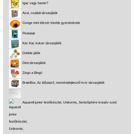
Igaz vagy hamis?
Azul, családi társasjáték
Gonge mini tölcsér kisebb gyerekeknek
Piratatak
Kac Kac kukac társasjáték
Dobble játék
Dixit társasjáték
Zingo a Bingó
BrainBox, Az időutazó, memóriafejlesztő kvíz társasjáték
Aquarell junior festőkészlet, Unikornis, SentoSphére kreatív szett