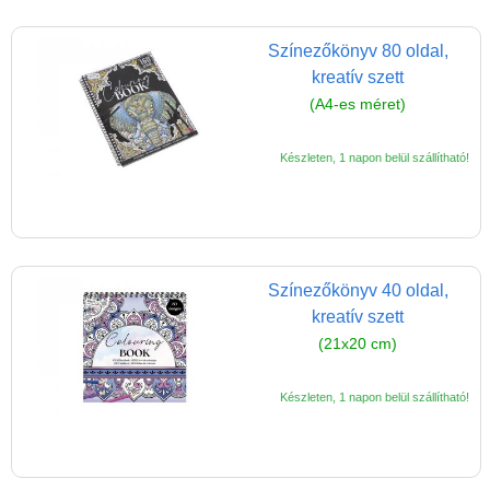
Papírszínház
Színezőkönyv 80 oldal,
Pixelhobby
kreatív szett
Puzzle
(A4-es méret)
Spiegelburg játékok
Készleten, 1 napon belül szállítható!
Strandjátékok
Szerelés, barkácsolás, kerti
kalandozás
Szerepjáték
Színezőkönyv 40 oldal,
(baba,autó,konyha,épület,..)
kreatív szett
Tanulást segítő játék
(21x20 cm)
Társasjáték
Készleten, 1 napon belül szállítható!
Tudományos játék
Úti játékok, Utazó játékok