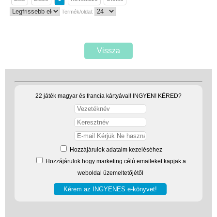
Dominó, memória játék
babáknak
Termék/oldal:
Első társasjáték
Építőjáték babáknak
Vissza
Érzékelő játék, tapintás
fejlesztő játék
Étkészlet
22 játék magyar és francia kártyával! INGYEN! KÉRED?
Fejlesztő-oktató játékok
Formaberakó,
formabeillesztő
Hozzájárulok adataim kezeléséhez
Fürdőjáték, pancsoló
Hozzájárulok hogy marketing célú emaileket kapjak a
Fűzős játék, pattintós
weboldal üzemeltetőjétől
játék
Golyópálya babáknak,
golyóvezető, kalapálós