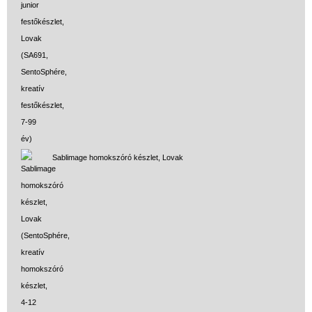
Sablimage homokszóró készlet, Lovak
Vélemények
Adatkezelés
ÁSZF
Szállítási költség 1490 Ft-tól,
de akár INGYEN!
1-3 munkanapos kiszállítás