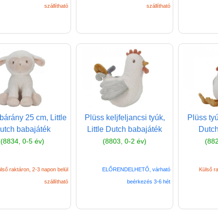
szállítható
szállítható
bárány 25 cm, Little
Plüss keljfeljancsi tyúk,
Plüss tyú
utch babajáték
Little Dutch babajáték
Dutch
(8834, 0-5 év)
(8803, 0-2 év)
(882
lső raktáron, 2-3 napon belül
ELŐRENDELHETŐ, várható
Külső ra
szállítható
beérkezés 3-6 hét