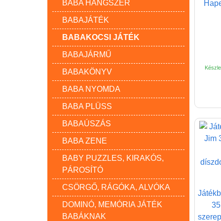
BABA HANGSZER
Hape
BABAJÁTÉK
BABAKOCSI JÁTÉK
BABAJÁRMŰ
Készlet
BABAKÖNYV
BABA NYOMDA
BABA PLÜSS
BABAÚSZÁS
BABA ZENE
BABY PUZZLES, KIRAKÓS,
PÁROSÍTÓ
CSÖRGŐ, RÁGÓKA, ALVÓKA
Játékb
DOMINÓ, MEMÓRIA JÁTÉK
35
BABÁKNAK
szerep