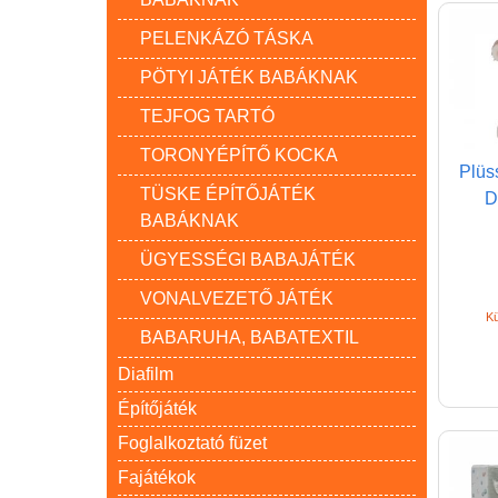
PELENKÁZÓ TÁSKA
PÖTYI JÁTÉK BABÁKNAK
TEJFOG TARTÓ
TORONYÉPÍTŐ KOCKA
Plüss
TÜSKE ÉPÍTŐJÁTÉK
D
BABÁKNAK
ÜGYESSÉGI BABAJÁTÉK
VONALVEZETŐ JÁTÉK
Kü
BABARUHA, BABATEXTIL
Diafilm
Építőjáték
Foglalkoztató füzet
Fajátékok