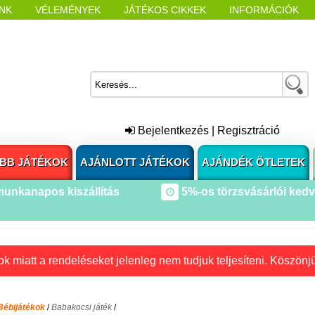
NK
VÉLEMÉNYEK
JÁTÉKOS CIKKEK
INFORMÁCIÓK
L NYITÁSAKOR
CÍMKÉK
Bejelentkezés
|
Regisztráció
BB JÁTÉKOK
AJÁNLOTT JÁTÉKOK
AJÁNDÉK ÖTLETEK
munkanapos kiszállítás
5%-os törzsvásárlói ked
k miatt a rendeléseket jelenleg nem tudjuk teljesíteni. Köszönj
Bébijátékok
/
Babakocsi játék
/