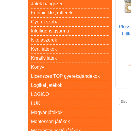
Játék hangszer
Futóbiciklik, rollerek
Gyerekszoba
Plüss 
Intelligens gyurma
Litt
Iskolaszerek
Kerti játékok
Kreatív játék
Kü
Könyv
Licenszes TOP gyerekajándékok
Logikai játékok
LOGICO
Első
LÜK
Magyar játékok
Montessori játékok
Mozgásfejlesztő játékok