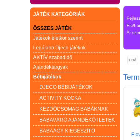
JÁTÉK KATEGÓRIÁK
Fejles
Fiú/Lá
ÖSSZES JÁTÉK
Ár szer
Játékok életkor szerint
Legújabb Djeco játékok
AKTÍV szabadidő
Első
Ajándéktárgyak
Ter
Bébijátékok
DJECO BÉBIJÁTÉKOK
ACTIVITY KOCKA
KEZDŐCSOMAG BABÁKNAK
BABAVÁRÓ AJÁNDÉKÖTLETEK
BABAÁGY KIEGÉSZÍTŐ
Flo