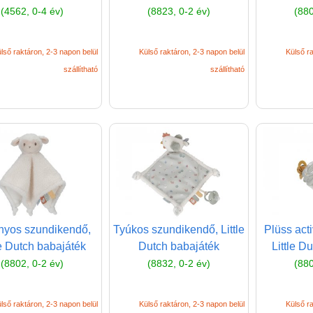
(4562, 0-4 év)
(8823, 0-2 év)
(880
lső raktáron, 2-3 napon belül
Külső raktáron, 2-3 napon belül
Külső ra
szállítható
szállítható
nyos szundikendő,
Tyúkos szundikendő, Little
Plüss acti
le Dutch babajáték
Dutch babajáték
Little D
(8802, 0-2 év)
(8832, 0-2 év)
(880
lső raktáron, 2-3 napon belül
Külső raktáron, 2-3 napon belül
Külső ra