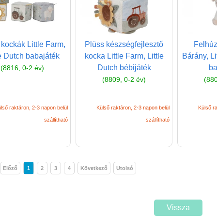
kockák Little Farm,
Plüss készségfejlesztő
Felhúz
le Dutch babajáték
kocka Little Farm, Little
Bárány, Li
Dutch bébijáték
ba
(8816, 0-2 év)
(8809, 0-2 év)
(880
lső raktáron, 2-3 napon belül
Külső raktáron, 2-3 napon belül
Külső ra
szállítható
szállítható
Előző
1
2
3
4
Következő
Utolsó
Vissza