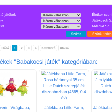
ztő játékok
Életkor szeri
ny
Játékosok S
int
MÁRKA SZE
Előző
1
2
3
4
Következő
Utolsó
mékek
"Babakocsi játék"
kategóriában:
werini Virágbaba,
Játékbaba Little Farm,
Játékbaba 