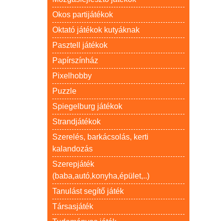
Okos partijátékok
Oktató játékok kutyáknak
Pasztell játékok
Papírszínház
Pixelhobby
Puzzle
Spiegelburg játékok
Strandjátékok
Szerelés, barkácsolás, kerti
kalandozás
Szerepjáték
(baba,autó,konyha,épület,..)
Tanulást segítő játék
Társasjáték