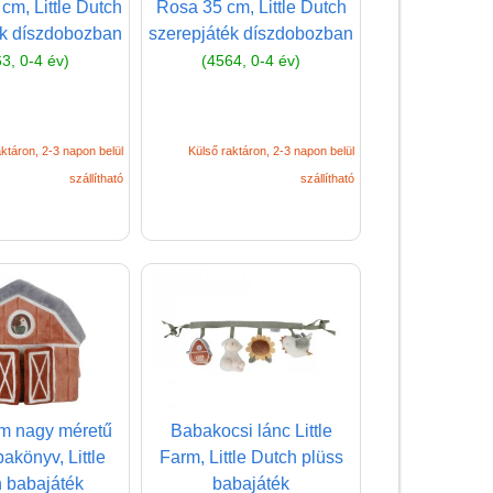
Dominó, memória játék
 cm, Little Dutch
Rosa 35 cm, Little Dutch
babáknak
ék díszdobozban
szerepjáték díszdobozban
3, 0-4 év)
(4564, 0-4 év)
Első társasjáték
Építőjáték babáknak
Érzékelő játék, tapintás
ktáron, 2-3 napon belül
Külső raktáron, 2-3 napon belül
fejlesztő játék
szállítható
szállítható
Étkészlet
Fejlesztő-oktató játékok
Formaberakó,
formabeillesztő
Fürdőjáték, pancsoló
Fűzős játék, pattintós
játék
rm nagy méretű
Babakocsi lánc Little
Golyópálya babáknak,
bakönyv, Little
Farm, Little Dutch plüss
golyóvezető, kalapálós
 babajáték
babajáték