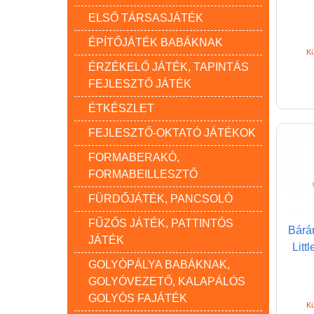
ELSŐ TÁRSASJÁTÉK
ÉPÍTŐJÁTÉK BABÁKNAK
Kü
ÉRZÉKELŐ JÁTÉK, TAPINTÁS
FEJLESZTŐ JÁTÉK
ÉTKÉSZLET
FEJLESZTŐ-OKTATÓ JÁTÉKOK
FORMABERAKÓ,
FORMABEILLESZTŐ
FÜRDŐJÁTÉK, PANCSOLÓ
FŰZŐS JÁTÉK, PATTINTÓS
Bárá
JÁTÉK
Litt
GOLYÓPÁLYA BABÁKNAK,
GOLYÓVEZETŐ, KALAPÁLÓS
GOLYÓS FAJÁTÉK
Kü