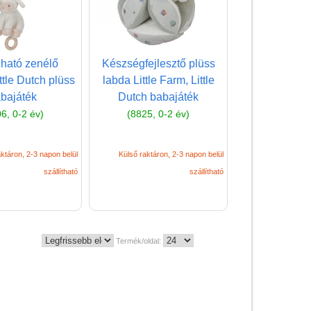
LÜK
Magyar játékok
ható zenélő
Készségfejlesztő plüss
Montessori játékok
ttle Dutch plüss
labda Little Farm, Little
Mozgásfejlesztő játékok
bajáték
Dutch babajáték
6, 0-2 év)
(8825, 0-2 év)
Okos partijátékok
Oktató játékok kutyáknak
ktáron, 2-3 napon belül
Külső raktáron, 2-3 napon belül
Pasztell játékok
szállítható
szállítható
Papírszínház
Pixelhobby
Puzzle
Termék/oldal:
Spiegelburg játékok
Strandjátékok
Szerelés, barkácsolás, kerti