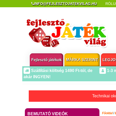
INFO@FEJLESZTOJATEKVILAG.HU
RÓLU
REKLAMÁCIÓ ÉS ELÁLLÁS
POPUP AZ OLDA
Fejlesztő játékok
MÁRKA SZERINT
LEGJO
Szállítási költség 1490 Ft-tól, de
1-3 
akár INGYEN!
Technikai oko
Főoldal
/
BEMUTATÓ VIDEÓK