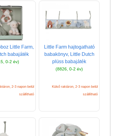
Fajátékok
Játék hangszer
Futóbiciklik, rollerek
Gyerekszoba
oz Little Farm,
Little Farm hajtogatható
Intelligens gyurma
utch babajáték
babakönyv, Little Dutch
plüss babajáték
5, 0-2 év)
Iskolaszerek
(8826, 0-2 év)
Kerti játékok
Kreatív játék
ktáron, 2-3 napon belül
Külső raktáron, 2-3 napon belül
Könyv
szállítható
szállítható
Licenszes TOP
gyerekajándékok
Logikai játékok
LOGICO