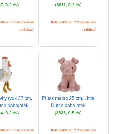
golyós fajáték
7, 0-2 év)
(8811, 0-2 év)
Húzós játékok, tologatós
játék
ktáron, 2-3 napon belül
Külső raktáron, 2-3 napon belül
szállítható
szállítható
Interaktív játékok, elemes
játékok
Járássegítő
Játszószőnyeg
Kalapálós, csavarozós
játék babáknak
Kreatív játékok babáknak
vity tyúk 37 cm,
Plüss malac 25 cm, Little
Kulcsos játékok
utch babajáték
Dutch babajáték
Labda
4, 0-2 év)
(8833, 0-5 év)
Montessori játékok
babáknak
ktáron, 2-3 napon belül
Külső raktáron, 2-3 napon belül