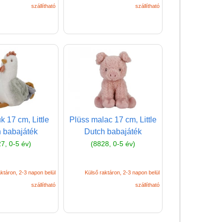
Mozgásfejlesztő játékok
szállítható
szállítható
babáknak
Pelenkázó táska
Pötyi játék babáknak
Tejfog tartó
Toronyépítő kocka
Tüske építőjáték
babáknak
k 17 cm, Little
Plüss malac 17 cm, Little
 babajáték
Dutch babajáték
Ügyességi babajáték
7, 0-5 év)
(8828, 0-5 év)
Vonalvezető játék
Babaruha, babatextil
ktáron, 2-3 napon belül
Külső raktáron, 2-3 napon belül
Diafilm
szállítható
szállítható
Építőjáték
Foglalkoztató füzet