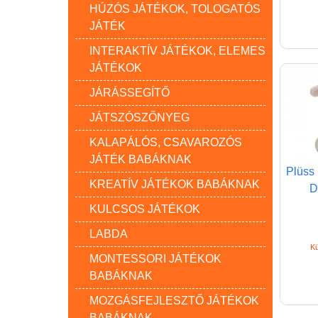
HÚZÓS JÁTÉKOK, TOLOGATÓS
JÁTÉK
INTERAKTÍV JÁTÉKOK, ELEMES
JÁTÉKOK
JÁRÁSSEGÍTŐ
JÁTSZÓSZŐNYEG
KALAPÁLÓS, CSAVAROZÓS
JÁTÉK BABÁKNAK
Plüss 
KREATÍV JÁTÉKOK BABÁKNAK
D
KULCSOS JÁTÉKOK
LABDA
Kü
MONTESSORI JÁTÉKOK
BABÁKNAK
MOZGÁSFEJLESZTŐ JÁTÉKOK
BABÁKNAK