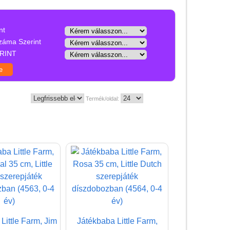
Babaágy kiegészítő
Baba hangszer
nt
Babajáték
záma Szerint
RINT
Babakocsi játék
Babajármű
Babakönyv
Termék/oldal:
Baba nyomda
Baba plüss
Babaúszás
Baba zene
Baby puzzles, kirakós,
párosító
Csörgő, rágóka, alvóka
Little Farm, Jim
Játékbaba Little Farm,