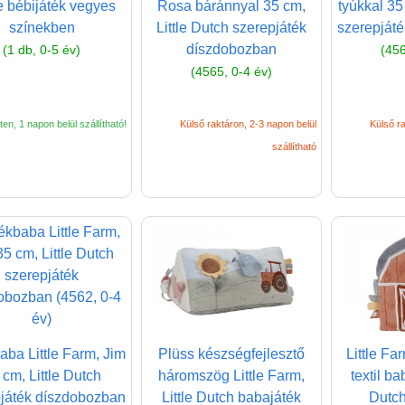
 bébijáték vegyes
Rosa báránnyal 35 cm,
tyúkkal 35
színekben
Little Dutch szerepjáték
szerepját
díszdobozban
(1 db, 0-5 év)
(456
(4565, 0-4 év)
en, 1 napon belül szállítható!
Külső raktáron, 2-3 napon belül
Külső ra
szállítható
aba Little Farm, Jim
Plüss készségfejlesztő
Little Fa
 cm, Little Dutch
háromszög Little Farm,
textil ba
játék díszdobozban
Little Dutch babajáték
Dutch