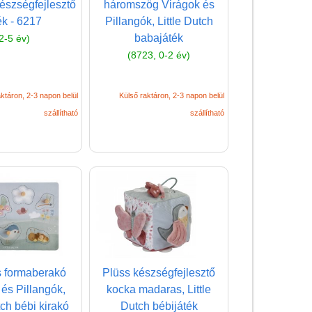
Dominó, memória játék
észségfejlesztő
háromszög Virágok és
babáknak
ék - 6217
Pillangók, Little Dutch
babajáték
2-5 év)
Első társasjáték
(8723, 0-2 év)
Építőjáték babáknak
Érzékelő játék, tapintás
ktáron, 2-3 napon belül
Külső raktáron, 2-3 napon belül
fejlesztő játék
szállítható
szállítható
Étkészlet
Fejlesztő-oktató játékok
Formaberakó,
formabeillesztő
Fürdőjáték, pancsoló
Fűzős játék, pattintós
játék
s formaberakó
Plüss készségfejlesztő
Golyópálya babáknak,
 és Pillangók,
kocka madaras, Little
golyóvezető, kalapálós
tch bébi kirakó
Dutch bébijáték