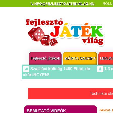
INFO@FEJLESZTOJATEKVILAG.HU
RÓLU
REKLAMÁCIÓ ÉS ELÁLLÁS
POPUP AZ OLDA
Fejlesztő játékok
MÁRKA SZERINT
LEGJO
Szállítási költség 1490 Ft-tól, de
1-3 
akár INGYEN!
Technikai oko
Főoldal
/
BEMUTATÓ VIDEÓK