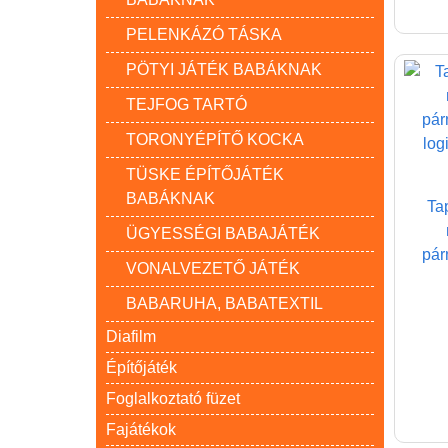
PELENKÁZÓ TÁSKA
PÖTYI JÁTÉK BABÁKNAK
TEJFOG TARTÓ
TORONYÉPÍTŐ KOCKA
TÜSKE ÉPÍTŐJÁTÉK
BABÁKNAK
Ta
ÜGYESSÉGI BABAJÁTÉK
pár
VONALVEZETŐ JÁTÉK
BABARUHA, BABATEXTIL
Diafilm
Építőjáték
Foglalkoztató füzet
Fajátékok