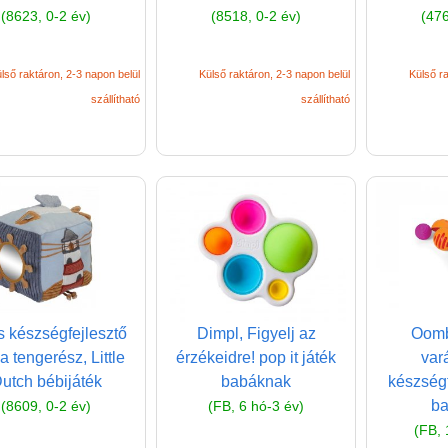
(8623, 0-2 év)
(8518, 0-2 év)
(476
lső raktáron, 2-3 napon belül
Külső raktáron, 2-3 napon belül
Külső ra
szállítható
szállítható
s készségfejlesztő
Dimpl, Figyelj az
Oomb
a tengerész, Little
érzékeidre! pop it játék
var
utch bébijáték
babáknak
készségf
b
(8609, 0-2 év)
(FB, 6 hó-3 év)
(FB, 