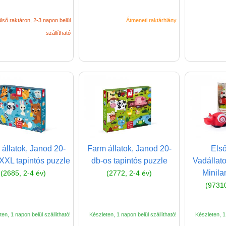
lső raktáron, 2-3 napon belül
Átmeneti raktárhiány
szállítható
 állatok, Janod 20-
Farm állatok, Janod 20-
Első
XXL tapintós puzzle
db-os tapintós puzzle
Vadállato
Minila
(2685, 2-4 év)
(2772, 2-4 év)
(97310
en, 1 napon belül szállítható!
Készleten, 1 napon belül szállítható!
Készleten, 1 