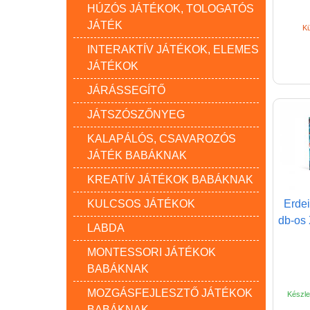
HÚZÓS JÁTÉKOK, TOLOGATÓS
JÁTÉK
Kü
INTERAKTÍV JÁTÉKOK, ELEMES
JÁTÉKOK
JÁRÁSSEGÍTŐ
JÁTSZÓSZŐNYEG
KALAPÁLÓS, CSAVAROZÓS
JÁTÉK BABÁKNAK
KREATÍV JÁTÉKOK BABÁKNAK
KULCSOS JÁTÉKOK
Erdei
db-os 
LABDA
MONTESSORI JÁTÉKOK
BABÁKNAK
MOZGÁSFEJLESZTŐ JÁTÉKOK
Készlet
BABÁKNAK