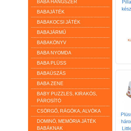
BABA HANGSZER
Pill
kész
BABAJÁTÉK
BABAKOCSI JÁTÉK
BABAJÁRMŰ
Kü
BABAKÖNYV
BABA NYOMDA
BABA PLÜSS
BABAÚSZÁS
BABA ZENE
BABY PUZZLES, KIRAKÓS,
PÁROSÍTÓ
CSÖRGŐ, RÁGÓKA, ALVÓKA
Plüs
DOMINÓ, MEMÓRIA JÁTÉK
háro
BABÁKNAK
Litt