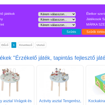
ztő játékok
Életkor szeri
ny
Játékosok S
int
MÁRKA SZE
Előző
1
Következő
Utolsó
mékek
"Érzékelő játék, tapintás fejlesztő ját
ty asztal Virágok és
Activity asztal Tengerész,
Kockakira