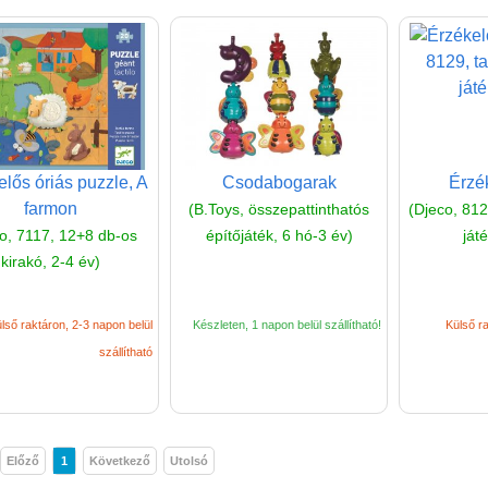
lős óriás puzzle, A
Csodabogarak
Érzék
farmon
(B.Toys, összepattinthatós
(Djeco, 8129
o, 7117, 12+8 db-os
építőjáték, 6 hó-3 év)
ját
kirakó, 2-4 év)
lső raktáron, 2-3 napon belül
Készleten, 1 napon belül szállítható!
Külső ra
szállítható
Előző
1
Következő
Utolsó