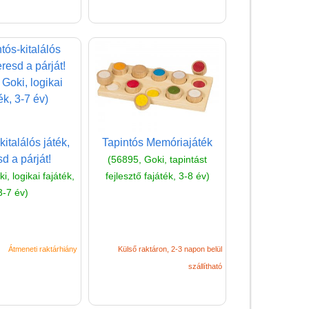
Fajátékok
Játék hangszer
Futóbiciklik, rollerek
Gyerekszoba
Intelligens gyurma
Iskolaszerek
kitalálós játék,
Tapintós Memóriajáték
d a párját!
(56895, Goki, tapintást
Kerti játékok
, logikai fajáték,
fejlesztő fajáték, 3-8 év)
Kreatív játék
3-7 év)
Könyv
Licenszes TOP
Átmeneti raktárhiány
Külső raktáron, 2-3 napon belül
gyerekajándékok
szállítható
Logikai játékok
LOGICO