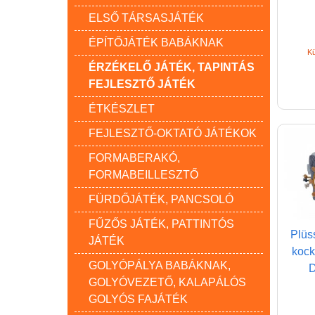
ELSŐ TÁRSASJÁTÉK
ÉPÍTŐJÁTÉK BABÁKNAK
Kü
ÉRZÉKELŐ JÁTÉK, TAPINTÁS
FEJLESZTŐ JÁTÉK
ÉTKÉSZLET
FEJLESZTŐ-OKTATÓ JÁTÉKOK
FORMABERAKÓ,
FORMABEILLESZTŐ
FÜRDŐJÁTÉK, PANCSOLÓ
FŰZŐS JÁTÉK, PATTINTÓS
Plüs
JÁTÉK
kock
GOLYÓPÁLYA BABÁKNAK,
D
GOLYÓVEZETŐ, KALAPÁLÓS
GOLYÓS FAJÁTÉK