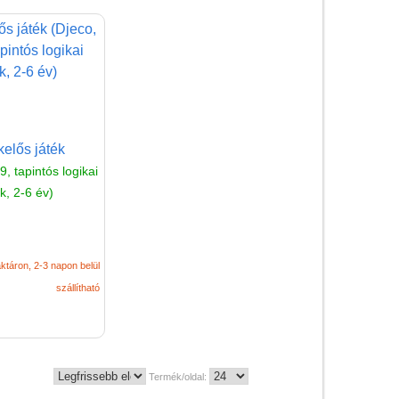
LÜK
Magyar játékok
Montessori játékok
Mozgásfejlesztő játékok
Okos partijátékok
elős játék
, tapintós logikai
Oktató játékok kutyáknak
ék, 2-6 év)
Pasztell játékok
Papírszínház
ktáron, 2-3 napon belül
Pixelhobby
szállítható
Puzzle
Spiegelburg játékok
Strandjátékok
Termék/oldal:
Szerelés, barkácsolás, kerti