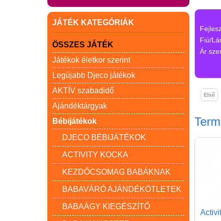
JÁTÉK KATEGÓRIÁK
Fejles
Fiú/Lá
ÖSSZES JÁTÉK
Ár szer
Játékok életkor szerint
Legújabb Djeco játékok
AKTÍV szabadidő
Első
Ajándéktárgyak
Ter
Bébijátékok
DJECO BÉBIJÁTÉKOK
ACTIVITY KOCKA
KEZDŐCSOMAG BABÁKNAK
BABAVÁRÓ AJÁNDÉKÖTLETEK
BABAÁGY KIEGÉSZÍTŐ
Activi