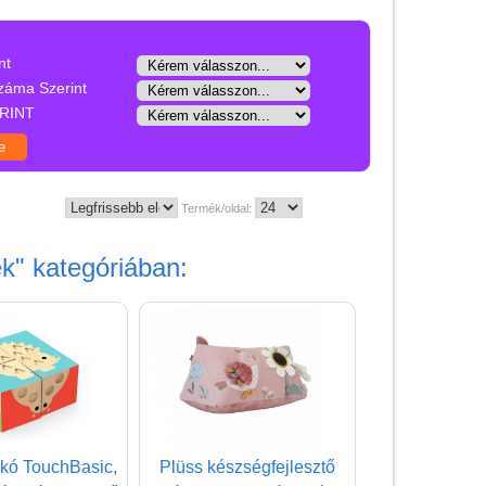
Babaágy kiegészítő
Baba hangszer
nt
Babajáték
záma Szerint
RINT
Babakocsi játék
Babajármű
Babakönyv
Termék/oldal:
Baba nyomda
ék"
kategóriában:
Baba plüss
Babaúszás
Baba zene
Baby puzzles, kirakós,
párosító
Csörgő, rágóka, alvóka
kó TouchBasic,
Plüss készségfejlesztő