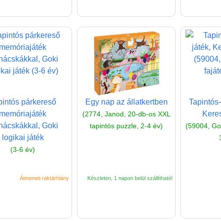
pintós párkereső
Egy nap az állatkertben
Tapintós-
memóriajáték
Keres
(2774, Janod, 20-db-os XXL
nácskákkal, Goki
tapintós puzzle, 2-4 év)
(59004, Goki
logikai játék
(3-6 év)
Átmeneti raktárhiány
Készleten, 1 napon belül szállítható!