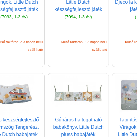
angók, Little Dutch
Little Dutch
Djeco fa k
ségfejlesztő játék
készségfejlesztő játék
ját
(7093, 1-3 év)
(7094, 1-3 év)
(
lső raktáron, 2-3 napon belül
Külső raktáron, 2-3 napon belül
Külső ra
szállítható
szállítható
s készségfejlesztő
Gúnáros hajtogatható
Tapintó
mszög Tengerész,
babakönyv, Little Dutch
Virágok
le Dutch babajáték
plüss babajáték
Little Du