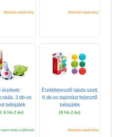
Mozgásfejlesztő játékok
babáknak
Átmeneti raktárhiány
Átmeneti raktárhiány
Pelenkázó táska
Pötyi játék babáknak
Tejfog tartó
Toronyépítő kocka
Tüske építőjáték
babáknak
Ügyességi babajáték
 érzékek:
Érzékfejlesztő labda szett,
Vonalvezető játék
cskák, 3 db-os
6 db-os tapintást fejlesztő
Babaruha, babatextil
nd bébijáték
bébijáték
, 6 hó-2 év)
(6 hó-2 év)
Diafilm
Építőjáték
napon belül szállítható!
Átmeneti raktárhiány
Foglalkoztató füzet