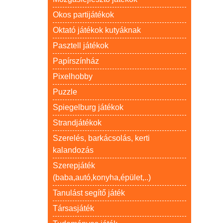
Okos partijátékok
Oktató játékok kutyáknak
Pasztell játékok
Papírszínház
Pixelhobby
Puzzle
Spiegelburg játékok
Strandjátékok
Szerelés, barkácsolás, kerti
kalandozás
Szerepjáték
(baba,autó,konyha,épület,..)
Tanulást segítő játék
Társasjáték