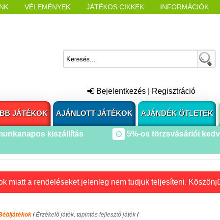
NK
VÉLEMÉNYEK
JÁTÉKOS CIKKEK
INFORMÁCIÓK
L NYITÁSAKOR
CÍMKÉK
Bejelentkezés
|
Regisztráció
BB JÁTÉKOK
AJÁNLOTT JÁTÉKOK
AJÁNDÉK ÖTLETEK
munkanapos kiszállítás
5%-os törzsvásárlói ked
k miatt a rendeléseket jelenleg nem tudjuk teljesíteni. Köszönj
Bébijátékok
/
Érzékelő játék, tapintás fejlesztő játék
/