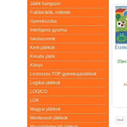
Játék hangszer
Futóbiciklik, rollerek
Gyerekszoba
Intelligens gyurma
Iskolaszerek
Kerti játékok
Érzéke
Kreatív játék
(Djec
Könyv
Licenszes TOP gyerekajándékok
Logikai játékok
Kü
LOGICO
LÜK
Magyar játékok
Montessori játékok
Első
Mozgásfejlesztő játékok