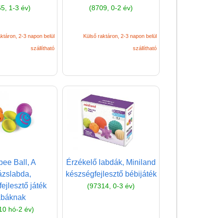
golyós fajáték
5, 1-3 év)
(8709, 0-2 év)
Húzós játékok, tologatós
játék
ktáron, 2-3 napon belül
Külső raktáron, 2-3 napon belül
szállítható
szállítható
Interaktív játékok, elemes
játékok
Járássegítő
Játszószőnyeg
Kalapálós, csavarozós
játék babáknak
Kreatív játékok babáknak
Kulcsos játékok
ee Ball, A
Érzékelő labdák, Miniland
ázslabda,
készségfejlesztő bébijáték
Labda
ejlesztő játék
(97314, 0-3 év)
Montessori játékok
abáknak
babáknak
10 hó-2 év)