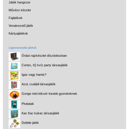
Tolltartó iskolásoknak
Játék hangszer
Művész készlet
Könyvkanapé
Fajátékok
Flexilight világító
Vonalvezető játék
olvasólámpa és
Kártyajátékok
könyvjelző
Flexistand hajlítható
Legkeresettebb játékok
mobiltartó
Óriási rajzkészlet díszdobozban
Kulacs iskolásoknak
Cortex, IQ kvíz party társasjáték
Uzsonnás táska,
Igaz vagy hamis?
uzsonnás doboz
Azul, családi társasjáték
Kerti játékok
Gonge mini tölcsér kisebb gyerekeknek
Kreatív játék
Piratatak
Könyv
Kac Kac kukac társasjáték
Licenszes TOP
Dobble játék
gyerekajándékok