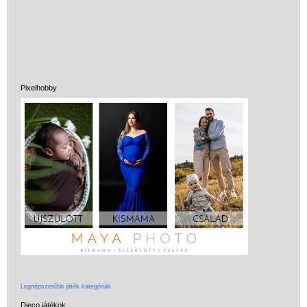
Ergobag Prime
iskolatáska
alsósoknak (2
matricával)
Ergobag Prémium
Pixelhobby
iskolatáska (4 matrica,
oldalzsebezhető)
Ergobag
iskolatáskához
tematikus matricák
Anatómiai iskolatáska
alsósoknak
Hátizsákok,
iskolatáskák
felsősöknek, tiniknek
Iskolatáskák
Legnépszerűbb játék kategóriák
lányoknak
Djeco játékok