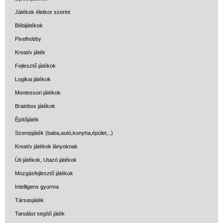
Játékok életkor szerint
Iskolatáskák fiúknak
Bébijátékok
Satch táska
Pixelhobby
Satch Match
Kreatív játék
hátizsák
Fejlesztő játékok
Satch Pack
Logikai játékok
hátizsák
Montessori játékok
Brainbox játékok
Satch Sleek
hátizsák
Építőjáték
Szerepjáték (baba,autó,konyha,épület,..)
Satch sport táska
Kreatív játékok lányoknak
Satch Fly hátizsák
Úti játékok, Utazó játékok
Ovis hátizsák
Mozgásfejlesztő játékok
Intelligens gyurma
Tornazsák
Társasjáték
Sport táska
Tanulást segítő játék