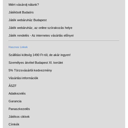
de akár INGYEN!
Miért vásárolj nálunk?
1-3 munkanapos kiszállítás
Játékbolt Budaörs
Játék webáruház Budapest
5%-os törzsvásárlói
Játék webáruház, az online szórakozás helye
kedvezmény
Játék rendelés - Az internetes vásárlás előnyei
Miért vásárolj nálunk?
Hasznos Linkek
Akiket támogatunk
Szállítási költség 1490 Ft-tól, de akár ingyen!
Garancia
Személyes átvétel Budapest XI. kerület
Játék rendelés - Az internetes
5% Törzsvásárlói kedvezmény
vásárlás előnyei
Vásárlási információk
Reklamáció és Elállás
ÁSZF
Adatkezelés
Garancia
Panaszkezelés
Játékos cikkek
Címkék