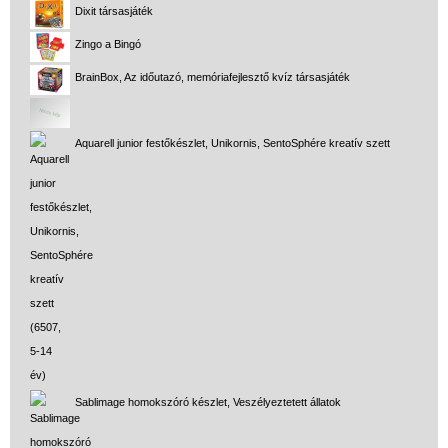
Dixit társasjáték
Logikai játékok
Zingo a Bingó
LOGICO
BrainBox, Az időutazó, memóriafejlesztő kvíz társasjáték
LÜK
Magyar játékok
Aquarell junior festőkészlet, Unikornis, SentoSphére kreatív szett
Montessori játékok
Mozgásfejlesztő játékok
Okos partijátékok
Oktató játékok kutyáknak
Pasztell játékok
Papírszínház
Pixelhobby
Sablimage homokszóró készlet, Veszélyeztetett állatok
Puzzle
Spiegelburg játékok