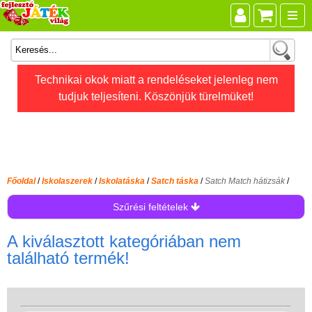
Összes játék
Technikai okok miatt a rendeléseket jelenleg nem
tudjuk teljesíteni. Köszönjük türelmüket!
Játékok életkor szerint
Legújabb Djeco játékok
AKTÍV szabadidő
Ajándéktárgyak
Főoldal
/
Iskolaszerek
/
Iskolatáska
/
Satch táska
/
Satch Match hátizsák
/
Bébijátékok
Szűrési feltételek
Diafilm
A kiválasztott kategóriában nem
Építőjáték
található termék!
Foglalkoztató füzet
Fajátékok