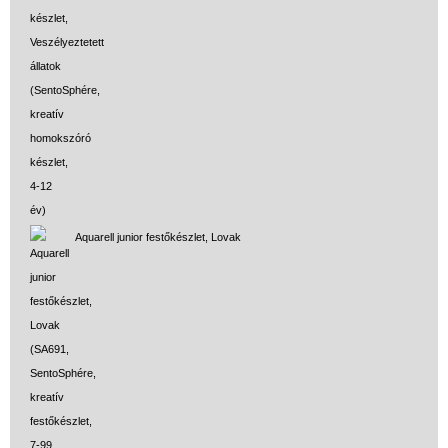
Strandjátékok
Szerelés, barkácsolás, kerti
kalandozás
Szerepjáték
(baba,autó,konyha,épület,..)
Tanulást segítő játék
Társasjáték
Aquarell junior festőkészlet, Lovak
Tudományos játék
Úti játékok, Utazó játékok
Ügyességi játékok
CSAK NÁLUNK - Egyedi
játékok