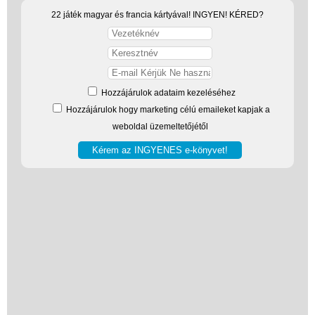
Játék hangszer
22 játék magyar és francia kártyával! INGYEN! KÉRED?
Futóbiciklik, rollerek
Gyerekszoba
Intelligens gyurma
Hozzájárulok adataim kezeléséhez
Iskolaszerek
Hozzájárulok hogy marketing célú emaileket kapjak a
Bölcsis hátizsák
weboldal üzemeltetőjétől
Iskolatáska
Iskolatáska szett
alsósoknak
Iskolatáska szett
felsősöknek
Ergobag Cubo -
merevfelú iskolatáska
alsósoknak