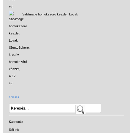
Sablimage homokszóró készlet, Lovak
Vélemények
Keresés
Adatkezelés
ÁSZF
Kapcsolat
Szállítási költség 1490 Ft-tól,
Rólunk