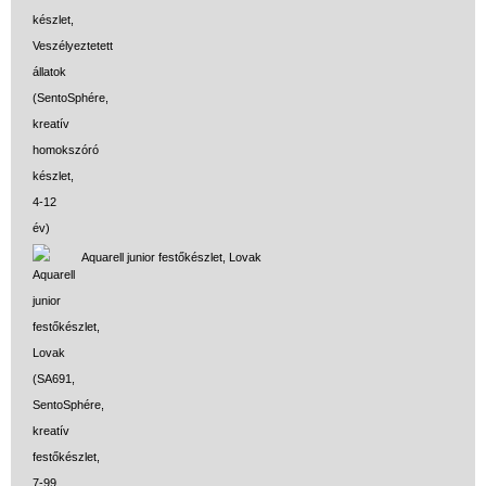
Strandjátékok
Szerelés, barkácsolás, kerti
kalandozás
Szerepjáték
(baba,autó,konyha,épület,..)
Tanulást segítő játék
Társasjáték
Aquarell junior festőkészlet, Lovak
Tudományos játék
Úti játékok, Utazó játékok
Ügyességi játékok
CSAK NÁLUNK - Egyedi
játékok