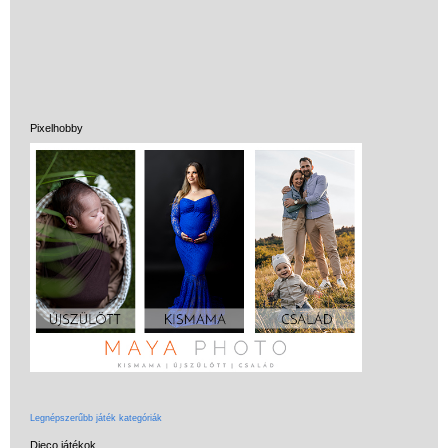
Ergobag Prime
iskolatáska
alsósoknak (2
matricával)
Ergobag Prémium
Pixelhobby
iskolatáska (4 matrica,
oldalzsebezhető)
Ergobag
iskolatáskához
tematikus matricák
Anatómiai iskolatáska
alsósoknak
Hátizsákok,
iskolatáskák
felsősöknek, tiniknek
Iskolatáskák
Legnépszerűbb játék kategóriák
lányoknak
Djeco játékok