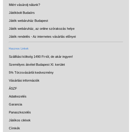
de akár INGYEN!
Miért vásárolj nálunk?
1-3 munkanapos kiszállítás
Játékbolt Budaörs
Játék webáruház Budapest
5%-os törzsvásárlói
Játék webáruház, az online szórakozás helye
kedvezmény
Játék rendelés - Az internetes vásárlás előnyei
Miért vásárolj nálunk?
Hasznos Linkek
Akiket támogatunk
Szállítási költség 1490 Ft-tól, de akár ingyen!
Garancia
Személyes átvétel Budapest XI. kerület
Játék rendelés - Az internetes
5% Törzsvásárlói kedvezmény
vásárlás előnyei
Vásárlási információk
Reklamáció és Elállás
ÁSZF
Adatkezelés
Garancia
Panaszkezelés
Játékos cikkek
Címkék