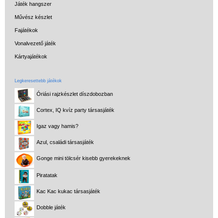
Tolltartó iskolásoknak
Játék hangszer
Művész készlet
Könyvkanapé
Fajátékok
Flexilight világító
Vonalvezető játék
olvasólámpa és
Kártyajátékok
könyvjelző
Flexistand hajlítható
Legkeresettebb játékok
mobiltartó
Óriási rajzkészlet díszdobozban
Kulacs iskolásoknak
Cortex, IQ kvíz party társasjáték
Uzsonnás táska,
Igaz vagy hamis?
uzsonnás doboz
Azul, családi társasjáték
Kerti játékok
Gonge mini tölcsér kisebb gyerekeknek
Kreatív játék
Piratatak
Könyv
Kac Kac kukac társasjáték
Licenszes TOP
Dobble játék
gyerekajándékok