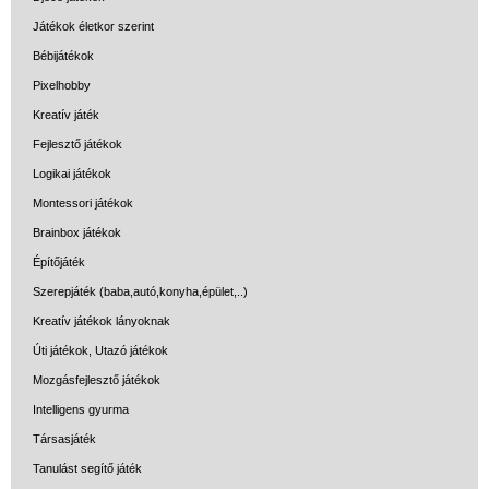
Játékok életkor szerint
Iskolatáskák fiúknak
Bébijátékok
Satch táska
Pixelhobby
Satch Match
Kreatív játék
hátizsák
Fejlesztő játékok
Satch Pack
Logikai játékok
hátizsák
Montessori játékok
Brainbox játékok
Satch Sleek
hátizsák
Építőjáték
Szerepjáték (baba,autó,konyha,épület,..)
Satch sport táska
Kreatív játékok lányoknak
Satch Fly hátizsák
Úti játékok, Utazó játékok
Ovis hátizsák
Mozgásfejlesztő játékok
Intelligens gyurma
Tornazsák
Társasjáték
Sport táska
Tanulást segítő játék