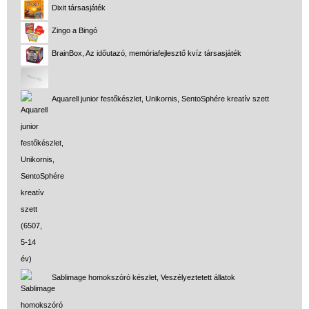
Dixit társasjáték
Logikai játékok
Zingo a Bingó
LOGICO
BrainBox, Az időutazó, memóriafejlesztő kvíz társasjáték
LÜK
Magyar játékok
Aquarell junior festőkészlet, Unikornis, SentoSphére kreatív szett
Montessori játékok
Mozgásfejlesztő játékok
Okos partijátékok
Oktató játékok kutyáknak
Pasztell játékok
Papírszínház
Pixelhobby
Sablimage homokszóró készlet, Veszélyeztetett állatok
Puzzle
Spiegelburg játékok