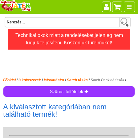
Összes játék
Technikai okok miatt a rendeléseket jelenleg nem
tudjuk teljesíteni. Köszönjük türelmüket!
Játékok életkor szerint
Legújabb Djeco játékok
AKTÍV szabadidő
Ajándéktárgyak
Főoldal
/
Iskolaszerek
/
Iskolatáska
/
Satch táska
/
Satch Pack hátizsák
/
Bébijátékok
Szűrési feltételek
Diafilm
A kiválasztott kategóriában nem
Építőjáték
található termék!
Foglalkoztató füzet
Fajátékok