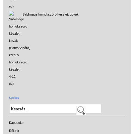
Sablimage homokszóró készlet, Lovak
Vélemények
Keresés
Adatkezelés
ÁSZF
Kapcsolat
Szállítási költség 1490 Ft-tól,
Rólunk