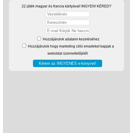
Játék hangszer
22 játék magyar és francia kártyával! INGYEN! KÉRED?
Futóbiciklik, rollerek
Gyerekszoba
Intelligens gyurma
Hozzájárulok adataim kezeléséhez
Iskolaszerek
Hozzájárulok hogy marketing célú emaileket kapjak a
Bölcsis hátizsák
weboldal üzemeltetőjétől
Iskolatáska
Iskolatáska szett
alsósoknak
Iskolatáska szett
felsősöknek
Ergobag Cubo -
merevfelú iskolatáska
alsósoknak