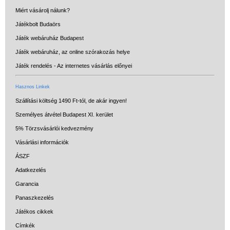
Miért vásárolj nálunk?
Játékbolt Budaörs
Játék webáruház Budapest
Játék webáruház, az online szórakozás helye
Játék rendelés - Az internetes vásárlás előnyei
Hasznos Linkek
Szállítási költség 1490 Ft-tól, de akár ingyen!
Személyes átvétel Budapest XI. kerület
5% Törzsvásárlói kedvezmény
Vásárlási információk
ÁSZF
Adatkezelés
Garancia
Panaszkezelés
Játékos cikkek
Címkék