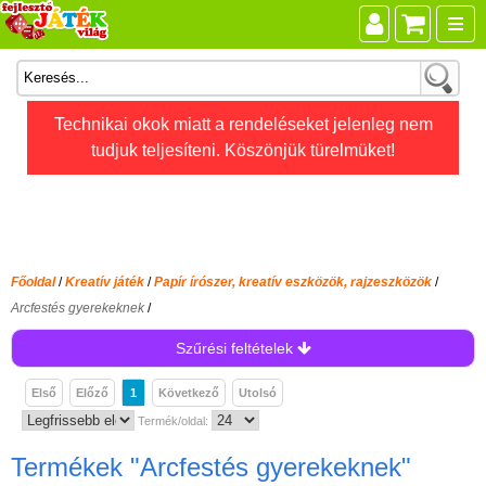
Összes játék
Technikai okok miatt a rendeléseket jelenleg nem
tudjuk teljesíteni. Köszönjük türelmüket!
Játékok életkor szerint
Legújabb Djeco játékok
AKTÍV szabadidő
Ajándéktárgyak
Főoldal
/
Kreatív játék
/
Papír írószer, kreatív eszközök, rajzeszközök
/
Bébijátékok
Arcfestés gyerekeknek
/
Diafilm
Szűrési feltételek
Építőjáték
Első
Előző
1
Következő
Utolsó
Foglalkoztató füzet
Termék/oldal:
Fajátékok
Termékek
"Arcfestés gyerekeknek"