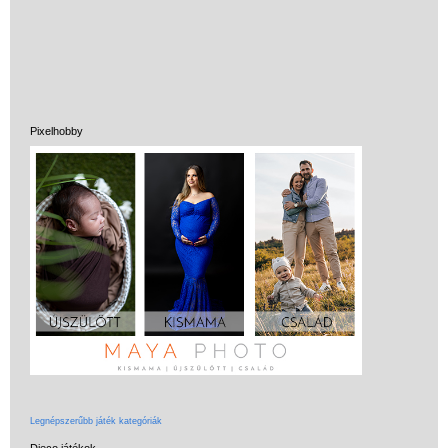
matricákkal
Könyv
Licenszes TOP
gyerekajándékok
Pixelhobby
Logikai játékok
LOGICO
LÜK
Magyar játékok
Montessori játékok
Mozgásfejlesztő játékok
Okos partijátékok
Oktató játékok kutyáknak
Pasztell játékok
Legnépszerűbb játék kategóriák
Djeco játékok