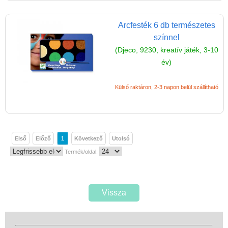
kiegészítők
Arcfesték 6 db természetes
Dekor ragasztószalag
színnel
Djeco papír írószer
(Djeco, 9230, kreatív játék, 3-10
Filctoll
év)
Festék gyerekeknek,
Külső raktáron, 2-3 napon belül szállítható
kiegészítők
Füzet, iskolafüzet
Gyurma, kiegészítők
Első
Előző
1
Következő
Utolsó
Gyerek nyomda,
Termék/oldal:
nyomda gyerekeknek
Kréta, zsírkréta,
szappankréta
Vissza
Méhviasz termékek
Művész készlet