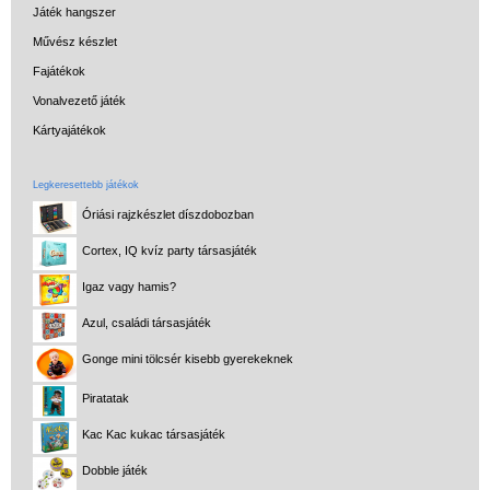
Játék hangszer
CSAK NÁLUNK - Egyedi
Művész készlet
játékok
Fajátékok
Vonalvezető játék
Kártyajátékok
Legkeresettebb játékok
Óriási rajzkészlet díszdobozban
Cortex, IQ kvíz party társasjáték
Igaz vagy hamis?
Azul, családi társasjáték
Gonge mini tölcsér kisebb gyerekeknek
Piratatak
Kac Kac kukac társasjáték
Dobble játék
Vélemények