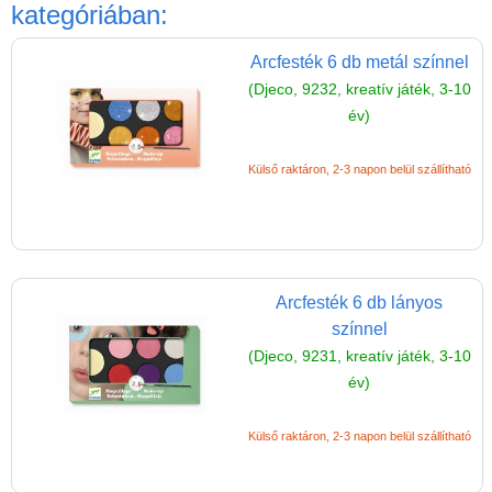
Játék hangszer
kategóriában:
Futóbiciklik, rollerek
Arcfesték 6 db metál színnel
Gyerekszoba
(Djeco, 9232, kreatív játék, 3-10
év)
Intelligens gyurma
Iskolaszerek
Külső raktáron, 2-3 napon belül szállítható
Kerti játékok
Kreatív játék
Djeco kreatív játékok
Arcfesték 6 db lányos
Papír írószer, kreatív
színnel
eszközök, rajzeszközök
(Djeco, 9231, kreatív játék, 3-10
Arcfestés
év)
gyerekeknek
Külső raktáron, 2-3 napon belül szállítható
Akvarell ceruza
Ceruza, toll, radír,