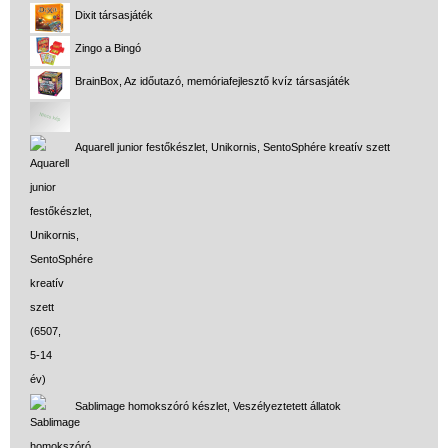
Dixit társasjáték
Adatkezelés
Zingo a Bingó
ÁSZF
BrainBox, Az időutazó, memóriafejlesztő kvíz társasjáték
Szállítási költség 1490 Ft-tól,
de akár INGYEN!
Aquarell junior festőkészlet, Unikornis, SentoSphére kreatív szett
1-3 munkanapos kiszállítás
5%-os törzsvásárlói
kedvezmény
Miért vásárolj nálunk?
Akiket támogatunk
Garancia
Játék rendelés - Az internetes
vásárlás előnyei
Sablimage homokszóró készlet, Veszélyeztetett állatok
Reklamáció és Elállás