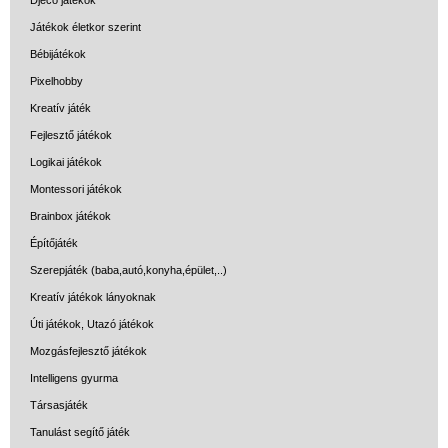
Papírszínház
Játékok életkor szerint
Pixelhobby
Bébijátékok
Puzzle
Pixelhobby
Kreatív játék
Spiegelburg játékok
Fejlesztő játékok
Strandjátékok
Logikai játékok
Szerelés, barkácsolás, kerti
Montessori játékok
kalandozás
Brainbox játékok
Szerepjáték
Építőjáték
(baba,autó,konyha,épület,..)
Szerepjáték (baba,autó,konyha,épület,..)
Kreatív játékok lányoknak
Tanulást segítő játék
Úti játékok, Utazó játékok
Társasjáték
Mozgásfejlesztő játékok
Tudományos játék
Intelligens gyurma
Úti játékok, Utazó játékok
Társasjáték
Tanulást segítő játék
Ügyességi játékok