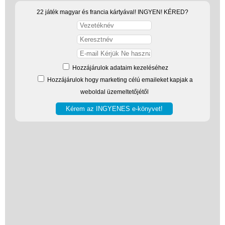
Rajztábla,
22 játék magyar és francia kártyával! INGYEN! KÉRED?
Mágnestábla
Stencil, festősablon,
rajzsablon
Hozzájárulok adataim kezeléséhez
Tolltartó
Hozzájárulok hogy marketing célú emaileket kapjak a
Napló, emlékkönyv
weboldal üzemeltetőjétől
Kreatív játékok kicsiknek
Kreatív játékok
óvodásoknak
Kreatív játékok
lányoknak
Kreatív játékok fiúknak
Slime készítő
Kreatív poszter készítés