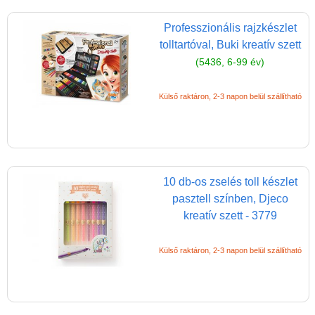
Rajztábla,
Professzionális rajzkészlet
Mágnestábla
tolltartóval, Buki kreatív szett
Stencil, festősablon,
(5436, 6-99 év)
rajzsablon
Külső raktáron, 2-3 napon belül szállítható
Tolltartó
Napló, emlékkönyv
Kreatív játékok kicsiknek
Kreatív játékok
10 db-os zselés toll készlet
óvodásoknak
pasztell színben, Djeco
Kreatív játékok
kreatív szett - 3779
lányoknak
Külső raktáron, 2-3 napon belül szállítható
Kreatív játékok fiúknak
Slime készítő
Kreatív poszter készítés