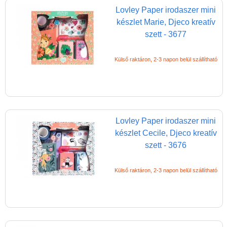
Papírszínház
Lovley Paper irodaszer mini
Pixelhobby
készlet Marie, Djeco kreatív
szett - 3677
Puzzle
Spiegelburg játékok
Külső raktáron, 2-3 napon belül szállítható
Strandjátékok
Szerelés, barkácsolás, kerti
kalandozás
Lovley Paper irodaszer mini
Szerepjáték
készlet Cecile, Djeco kreatív
(baba,autó,konyha,épület,..)
szett - 3676
Tanulást segítő játék
Társasjáték
Külső raktáron, 2-3 napon belül szállítható
Tudományos játék
Úti játékok, Utazó játékok
Ügyességi játékok