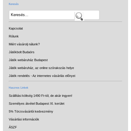
Keresés
Kapcsolat
Rólunk
Miért vásárolj nálunk?
Játékbolt Budaörs
Játék webáruház Budapest
Játék webáruház, az online szórakozás helye
Játék rendelés - Az internetes vásárlás előnyei
Hasznos Linkek
Szállítási költség 1490 Ft-tól, de akár ingyen!
Személyes átvétel Budapest XI. kerület
5% Törzsvásárlói kedvezmény
Vásárlási információk
ÁSZF