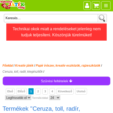
Összes játék
Technikai okok miatt a rendeléseket jelenleg nem
tudjuk teljesíteni. Köszönjük türelmüket!
Játékok életkor szerint
Legújabb Djeco játékok
AKTÍV szabadidő
Ajándéktárgyak
Főoldal
/
Kreatív játék
/
Papír írószer, kreatív eszközök, rajzeszközök
/
Bébijátékok
Ceruza, toll, radír, kiegészítők
/
Diafilm
Szűrési feltételek
Építőjáték
Első
Előző
1
2
3
4
Következő
Utolsó
Foglalkoztató füzet
Termék/oldal:
Fajátékok
Termékek
"Ceruza, toll, radír,