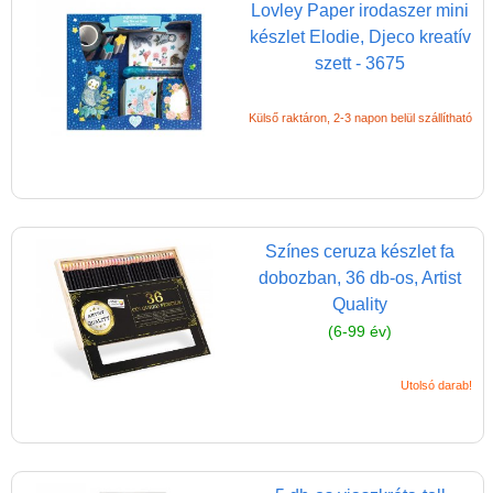
Lovley Paper irodaszer mini
CSAK NÁLUNK - Egyedi
készlet Elodie, Djeco kreatív
játékok
szett - 3675
Külső raktáron, 2-3 napon belül szállítható
Színes ceruza készlet fa
dobozban, 36 db-os, Artist
Quality
(6-99 év)
Utolsó darab!
Vélemények