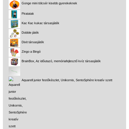
Gonge mini tölcsér kisebb gyerekeknek
Piratatak
Kac Kac kukac társasjáték
Dobble játék
Dixit társasjáték
Zingo a Bingó
BrainBox, Az időutazó, memóriafejlesztő kvíz társasjáték
Aquarell junior festőkészlet, Unikornis, SentoSphére kreatív szett