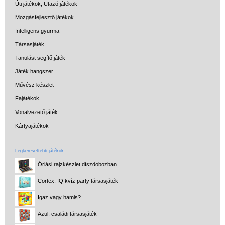
Úti játékok, Utazó játékok
Mozgásfejlesztő játékok
Intelligens gyurma
Társasjáték
Tanulást segítő játék
Játék hangszer
Művész készlet
Fajátékok
Vonalvezető játék
Kártyajátékok
Legkeresettebb játékok
Óriási rajzkészlet díszdobozban
Cortex, IQ kvíz party társasjáték
Igaz vagy hamis?
Azul, családi társasjáték