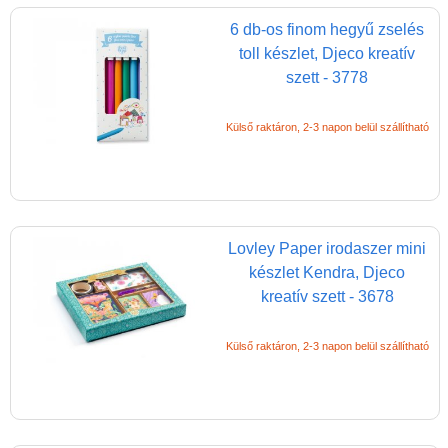
matricákkal
6 db-os finom hegyű zselés
Könyv
toll készlet, Djeco kreatív
szett - 3778
Licenszes TOP
gyerekajándékok
Külső raktáron, 2-3 napon belül szállítható
Logikai játékok
LOGICO
LÜK
Magyar játékok
Lovley Paper irodaszer mini
készlet Kendra, Djeco
Montessori játékok
kreatív szett - 3678
Mozgásfejlesztő játékok
Külső raktáron, 2-3 napon belül szállítható
Okos partijátékok
Oktató játékok kutyáknak
Pasztell játékok