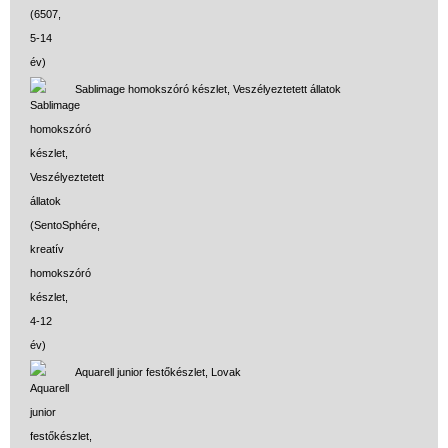
Sablimage homokszóró készlet, Veszélyeztetett állatok
Aquarell junior festőkészlet, Lovak