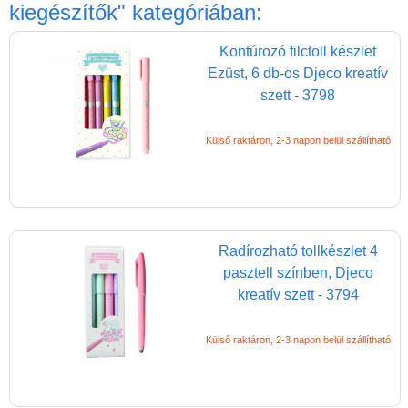
Játék hangszer
kiegészítők"
kategóriában:
Futóbiciklik, rollerek
Kontúrozó filctoll készlet
Gyerekszoba
Ezüst, 6 db-os Djeco kreatív
szett - 3798
Intelligens gyurma
Iskolaszerek
Külső raktáron, 2-3 napon belül szállítható
Kerti játékok
Kreatív játék
Djeco kreatív játékok
Radírozható tollkészlet 4
Papír írószer, kreatív
pasztell színben, Djeco
eszközök, rajzeszközök
kreatív szett - 3794
Arcfestés
gyerekeknek
Külső raktáron, 2-3 napon belül szállítható
Akvarell ceruza
Ceruza, toll, radír,