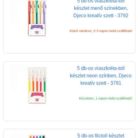
5 db-os viaszkréta-toll
készlet menő színekben,
Adatkezelés
Djeco kreatív szett - 3792
ÁSZF
Szállítási költség 1490 Ft-tól,
Külső raktáron, 2-3 napon belül szállítható
de akár INGYEN!
1-3 munkanapos kiszállítás
5%-os törzsvásárlói
kedvezmény
5 db-os viaszkréta-toll
készlet neon színben, Djeco
Miért vásárolj nálunk?
kreatív szett - 3791
Akiket támogatunk
Készleten, 1 napon belül szállítható!
Garancia
Játék rendelés - Az internetes
vásárlás előnyei
Reklamáció és Elállás
5 db-os filctoll készlet