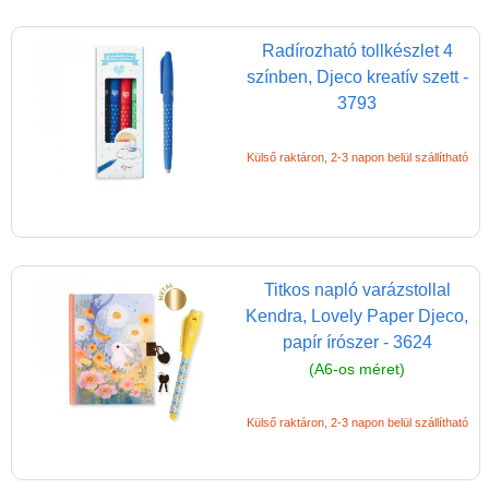
kiegészítők
Radírozható tollkészlet 4
Dekor ragasztószalag
színben, Djeco kreatív szett -
Djeco papír írószer
3793
Filctoll
Külső raktáron, 2-3 napon belül szállítható
Festék gyerekeknek,
kiegészítők
Füzet, iskolafüzet
Gyurma, kiegészítők
Titkos napló varázstollal
Gyerek nyomda,
Kendra, Lovely Paper Djeco,
nyomda gyerekeknek
papír írószer - 3624
(A6-os méret)
Kréta, zsírkréta,
szappankréta
Külső raktáron, 2-3 napon belül szállítható
Méhviasz termékek
Művész készlet