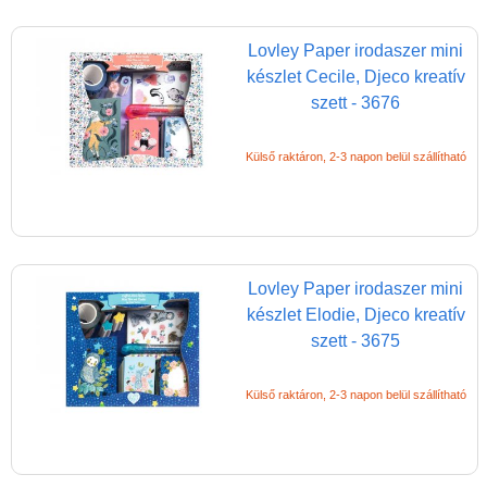
kiegészítők
Lovley Paper irodaszer mini
Dekor
készlet Cecile, Djeco kreatív
ragasztószalag
szett - 3676
Djeco papír írószer
Filctoll
Külső raktáron, 2-3 napon belül szállítható
Festék gyerekeknek,
kiegészítők
Füzet, iskolafüzet
Lovley Paper irodaszer mini
Gyurma, kiegészítők
készlet Elodie, Djeco kreatív
Gyerek nyomda,
szett - 3675
nyomda gyerekeknek
Külső raktáron, 2-3 napon belül szállítható
Kréta, zsírkréta,
szappankréta
Méhviasz termékek