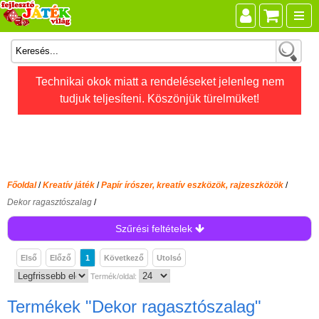
Összes játék
Technikai okok miatt a rendeléseket jelenleg nem
tudjuk teljesíteni. Köszönjük türelmüket!
Játékok életkor szerint
Legújabb Djeco játékok
AKTÍV szabadidő
Ajándéktárgyak
Főoldal
/
Kreatív játék
/
Papír írószer, kreatív eszközök, rajzeszközök
/
Bébijátékok
Dekor ragasztószalag
/
Diafilm
Szűrési feltételek
Építőjáték
Első
Előző
1
Következő
Utolsó
Foglalkoztató füzet
Termék/oldal:
Fajátékok
Termékek
"Dekor ragasztószalag"