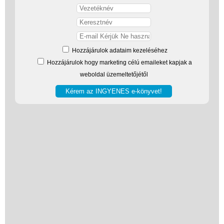
Vélemények
Adatkezelés
ÁSZF
Hozzájárulok adataim kezeléséhez
Szállítási költség 1490 Ft-tól,
Hozzájárulok hogy marketing célú emaileket kapjak a
de akár INGYEN!
weboldal üzemeltetőjétől
1-3 munkanapos kiszállítás
5%-os törzsvásárlói
kedvezmény
Miért vásárolj nálunk?
Akiket támogatunk
Garancia
Játék rendelés - Az internetes
vásárlás előnyei
Reklamáció és Elállás