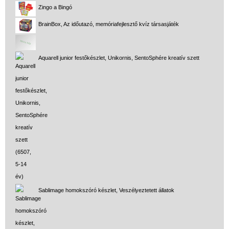
Zingo a Bingó
BrainBox, Az időutazó, memóriafejlesztő kvíz társasjáték
Aquarell junior festőkészlet, Unikornis, SentoSphére kreatív szett
Sablimage homokszóró készlet, Veszélyeztetett állatok