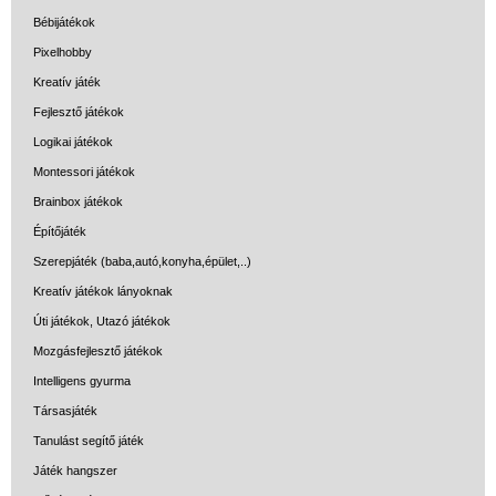
Bébijátékok
Pixelhobby
Kreatív játék
Fejlesztő játékok
Logikai játékok
Montessori játékok
Brainbox játékok
Építőjáték
Szerepjáték (baba,autó,konyha,épület,..)
Kreatív játékok lányoknak
Úti játékok, Utazó játékok
Mozgásfejlesztő játékok
Intelligens gyurma
Társasjáték
Tanulást segítő játék
Játék hangszer