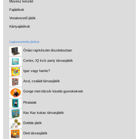
Művész készlet
Fajátékok
Vonalvezető játék
Kártyajátékok
Legkeresettebb játékok
Óriási rajzkészlet díszdobozban
Cortex, IQ kvíz party társasjáték
Igaz vagy hamis?
Azul, családi társasjáték
Gonge mini tölcsér kisebb gyerekeknek
Piratatak
Kac Kac kukac társasjáték
Dobble játék
Dixit társasjáték