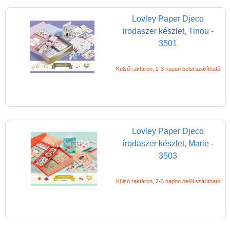
Művész készlet
Lovley Paper Djeco
Rajztábla,
irodaszer készlet, Tinou -
Mágnestábla
3501
Stencil, festősablon,
rajzsablon
Külső raktáron, 2-3 napon belül szállítható
Tolltartó
Napló, emlékkönyv
Kreatív játékok kicsiknek
Lovley Paper Djeco
Kreatív játékok
irodaszer készlet, Marie -
óvodásoknak
3503
Kreatív játékok
lányoknak
Külső raktáron, 2-3 napon belül szállítható
Kreatív játékok fiúknak
Slime készítő