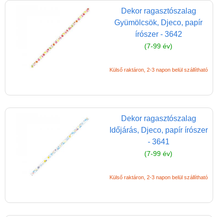
Dekor ragasztószalag
Papírszínház
Gyümölcsök, Djeco, papír
Pixelhobby
írószer - 3642
(7-99 év)
Puzzle
Spiegelburg játékok
Külső raktáron, 2-3 napon belül szállítható
Strandjátékok
Szerelés, barkácsolás, kerti
kalandozás
Dekor ragasztószalag
Szerepjáték
Időjárás, Djeco, papír írószer
(baba,autó,konyha,épület,..)
- 3641
(7-99 év)
Tanulást segítő játék
Társasjáték
Külső raktáron, 2-3 napon belül szállítható
Tudományos játék
Úti játékok, Utazó játékok