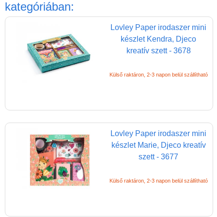
Játék hangszer
kategóriában:
Futóbiciklik, rollerek
Lovley Paper irodaszer mini
Gyerekszoba
készlet Kendra, Djeco
kreatív szett - 3678
Intelligens gyurma
Iskolaszerek
Külső raktáron, 2-3 napon belül szállítható
Kerti játékok
Kreatív játék
Djeco kreatív játékok
Lovley Paper irodaszer mini
Papír írószer, kreatív
készlet Marie, Djeco kreatív
eszközök, rajzeszközök
szett - 3677
Arcfestés
gyerekeknek
Külső raktáron, 2-3 napon belül szállítható
Akvarell ceruza
Ceruza, toll, radír,