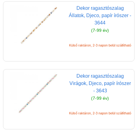
Kreatív poszter készítés
Dekor ragasztószalag
matricákkal
Állatok, Djeco, papír írószer -
Könyv
3644
(7-99 év)
Licenszes TOP
gyerekajándékok
Külső raktáron, 2-3 napon belül szállítható
Logikai játékok
LOGICO
LÜK
Dekor ragasztószalag
Magyar játékok
Virágok, Djeco, papír írószer
- 3643
Montessori játékok
(7-99 év)
Mozgásfejlesztő játékok
Külső raktáron, 2-3 napon belül szállítható
Okos partijátékok
Oktató játékok kutyáknak
Pasztell játékok