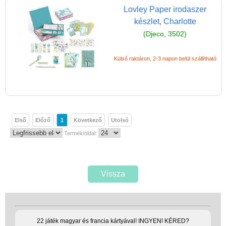
Ügyességi játékok
Lovley Paper irodaszer
készlet, Charlotte
CSAK NÁLUNK - Egyedi
(Djeco, 3502)
játékok
Külső raktáron, 2-3 napon belül szállítható
Első
Előző
1
Következő
Utolsó
Termék/oldal:
Vissza
22 játék magyar és francia kártyával! INGYEN! KÉRED?